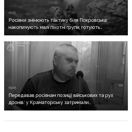
10:15
Росіяни змінюють тактику біля Покровська:
накопичують малі піхотні групи, готують
бронештурми та намагаються перерізати
логістику
09:05
Передавав росіянам позиції військових та рух
дронів: у Краматорську затримали
адміністратора Telegram-каналу