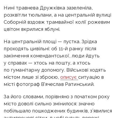
Нині травнева Дружківка зазеленіла,
розквітли тюльпани, а на центральній вулиці
Соборній вздовж трамвайної колії рожевим
цвітом вкрилися яблуні.
На центральній площі — пустка. Зрідка
проходять цивільні: об 11-й ранку після
закінчення комендантської, люди йдуть
у справах — хтось на пошту, а хтось
по гуманітарну допомогу. Військові ходять
містом лише зі зброєю,
описує
ситуацію в
місті фотограф В’ячеслав Ратинський.
За його словами, порівняно з початком року
місто доволі сильно змінилося: значно
побільшало пошкоджених будинків, з’явилися
антидронові сітки, в небі гудуть ворожі