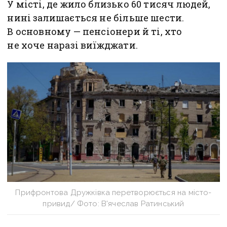
У місті, де жило близько 60 тисяч людей,
нині залишається не більше шести.
В основному — пенсіонери й ті, хто
не хоче наразі виїжджати.
Прифронтова Дружківка перетворюється на місто-
привид/ Фото: В'ячеслав Ратинський