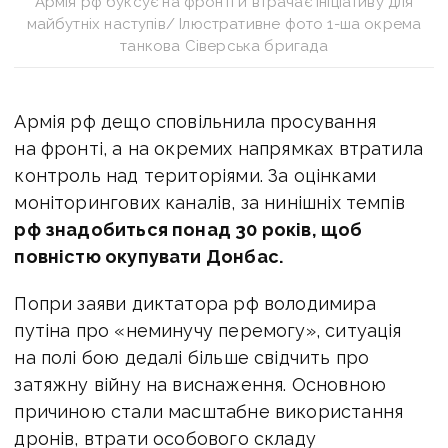
Армія рф буксує на фронті й втрачає ініціативу для
майбутніх наступів/ Ілюстративне фото 1-ша окрема
танкова Сіверська бригада
Армія рф дещо сповільнила просування
на фронті, а на окремих напрямках втратила
контроль над територіями. За оцінками
моніторингових каналів, за нинішніх темпів
рф знадобиться понад 30 років, щоб
повністю окупувати Донбас.
Попри заяви диктатора рф володимира
путіна про «неминучу перемогу», ситуація
на полі бою дедалі більше свідчить про
затяжну війну на виснаження. Основною
причиною стали масштабне використання
дронів, втрати особового складу