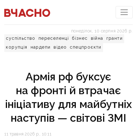
понеділок, 10 серпня 2026 р.
суспільство
переселенці
бізнес
війна
гранти
корупція
нардепи
відео
спецпроєкти
Армія рф буксує
на фронті й втрачає
ініціативу для майбутніх
наступів — світові ЗМІ
11 травня 2026 р., 10:11