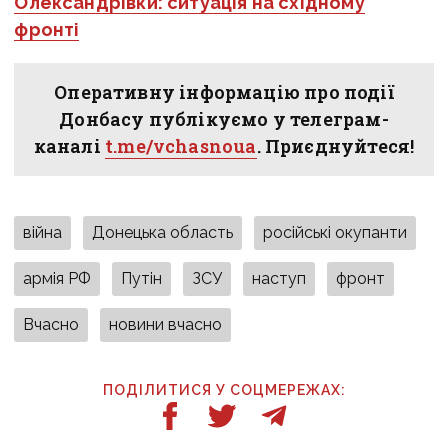
Олександрівки: ситуація на східному
фронті
Оперативну інформацію про події
Донбасу публікуємо у телеграм-
каналі
t.me/vchasnoua
. Приєднуйтеся!
війна
Донецька область
російські окупанти
армія РФ
Путін
ЗСУ
наступ
фронт
Вчасно
новини вчасно
ПОДІЛИТИСЯ У СОЦМЕРЕЖАХ: