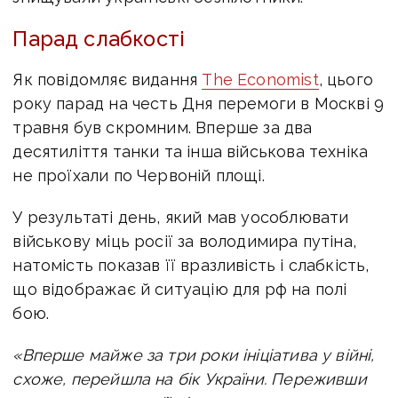
Парад слабкості
Як повідомляє видання
The Economist
, ц
ього
року парад на честь Дня перемоги в Москві 9
травня був скромним. Вперше за два
десятиліття танки та інша військова техніка
не проїхали по Червоній площі.
У результаті день, який мав уособлювати
військову міць росії за володимира путіна,
натомість
показав її вразливість і слабкість,
що
відображає й ситуацію для рф на полі
бою.
«Вперше майже за три роки ініціатива у війні,
схоже, перейшла на бік України. Переживши