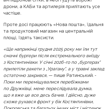
дрони, а КАБи та артилерія прилітають усе
частіше.
Проте досі працюють «Нова пошта», їдальня
та продуктовий магазин на центральній
площі, їздять таксисти. ​
«
Ще наприкінці грудня 2025 року ми їли тут
смачні бургери після екстремального виїзду
з Костянтинівки. У січні 2026-го по „бургерах“
прилетіли ракети з „Урагану“, а у травні заклад
остаточно закрився,
— пише Ратинський. -
Поки ми переміщувалися перебіжками
по Дружківці, мене переслідувала думка,
що я вже це все десь бачив. І дійсно, дуже
схоже рухався фронт у бік Костянтинівки,
Покровська та багатьох інших міст і містечок.