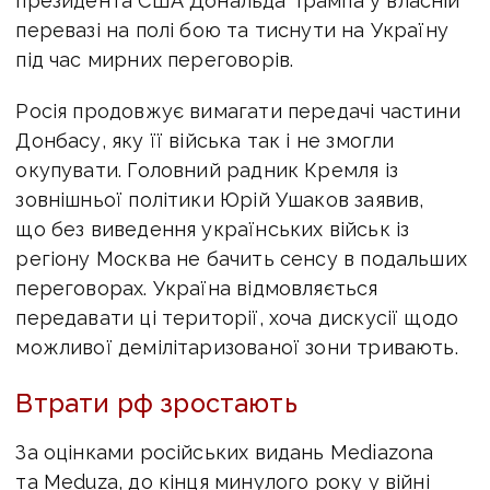
президента США Дональда Трампа у власній
перевазі на полі бою та тиснути на Україну
під час мирних переговорів.
Росія продовжує вимагати передачі частини
Донбасу, яку її війська так і не змогли
окупувати. Головний радник Кремля із
зовнішньої політики Юрій Ушаков заявив,
що без виведення українських військ із
регіону Москва не бачить сенсу в подальших
переговорах. Україна відмовляється
передавати ці території, хоча дискусії щодо
можливої демілітаризованої зони тривають.
Втрати рф зростають
За оцінками російських видань Mediazona
та Meduza, до кінця минулого року у війні