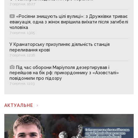
7 серпня, 16:27
«Росіяни знищують цілі вулиці»: з Дружківки триває
евакуація, одна з жінок вирішила виїхати після загибелі
чоловіка
7 серпня, 13:05
У Краматорську призупиняє діяльність станція
переливання крові
7 серпня, 12:16
Під час оборони Маріуполя дезертирував і
перейшов на бік рф: прикордоннику з «Азовсталі»
повідомили про підозру
7 серпня, 11:03
АКТУАЛЬНЕ