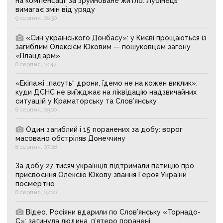
на компенсації за зруйноване житло: Лубінець
вимагає змін від уряду
9 серпня, 06:30
«Син українського Донбасу»: у Києві прощаються із
загиблим Олексієм Юковим — пошуковцем загону
«Плацдарм»
8 серпня, 10:47
«Екіпажі „пасуть“ дрони, їдемо не на кожен виклик»:
куди ДСНС не виїжджає на ліквідацію надзвичайних
ситуацій у Краматорську та Слов’янську
8 серпня, 09:00
Один загиблий і 15 поранених за добу: ворог
масовано обстріляв Донеччину
8 серпня, 07:08
За добу 27 тисяч українців підтримали петицію про
присвоєння Олексію Юкову звання Героя України
посмертно
8 серпня, 07:00
Відео. Росіяни вдарили по Слов’янську «Торнадо-
С»: загинула людина, п’ятеро поранені