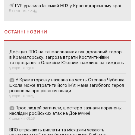
ГУР уразила Ільський НПЗ у Краснодарському краї
8 серпня, 12:49
ОСТАННІ НОВИНИ
Дефіцит ППО на тлі масованих атак, дроновий терор
в Краматорську, загроза втрати Костянтинівки
та прощання з Олексієм Юковим: важливе за тиждень
9 серпня, 13:00
У Краматорську названа на честь Степана Чубенка
школа може втратити його ім'я: мама загиблого героя
розповіла про рішення влади
9 серпня, 10:45
Троє людей загинули, шестеро зазнали поранень:
наслідки російських атак на Донеччині
9 серпня, 08:28
ВПО втрачають виплати та місяцями чекають