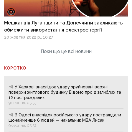
Мешканців Луганщини та Донеччини закликають
обмежити використання електроенергії
20 жовтня 2022 р., 10:27
Поки що це всі новини
КОРОТКО
У Харкові внаслідок удару зруйновані верхні
поверхи житлового будинку Відомо про 2 загиблих та
12 постраждалих.
9 серпня, 05:53
В Одесі внаслідок російського удару постраждали
щонайменше 6 людей — начальник МВА Лисак
9 серпня, 05:52