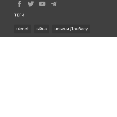
ТЕГИ
ukrnet
війна
новини Донбасу
Донецька область
Донбас
Донетчина
ЗСУ
Донбасс
російські окупанти
новости Донбасса
Покровськ
Маріуполь
ООС
обстріли
боевики