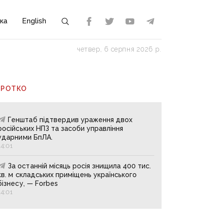
ка
English
четвер, 6 серпня 2026 р.
ОРОТКО
Генштаб підтвердив ураження двох
російських НПЗ та засоби управління
ударними БпЛА.
14:01
За останній місяць росія знищила 400 тис.
кв. м складських приміщень українського
бізнесу, — Forbes
14:01