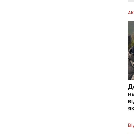
А
Д
н
в
я
В