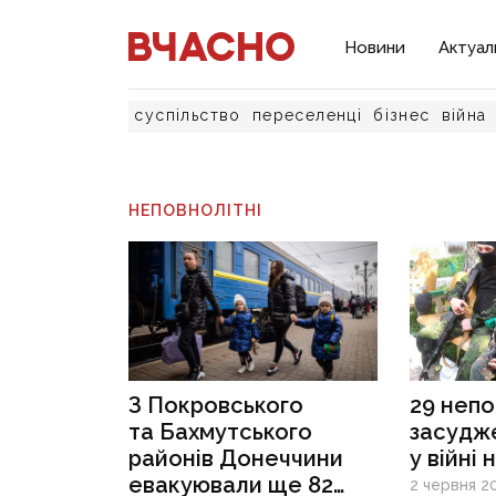
Новини
Актуал
суспільство
переселенці
бізнес
війна
НЕПОВНОЛІТНІ
З Покровського
29 непо
та Бахмутського
засудже
районів Донеччини
у війні
евакуювали ще 82
2 червня 20