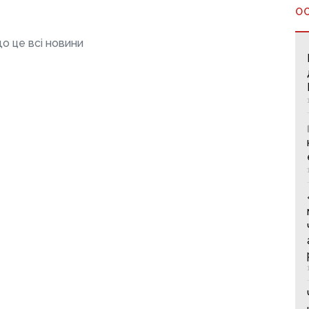
О
о це всі новини