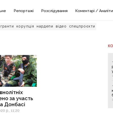
ьне
Репортажі
Розслідування
Коментарі / Аналіти
гранти
корупція
нардепи
відео
спецпроєкти
К
внолітніх
но за участь
 на Донбасі
20 р., 11:20