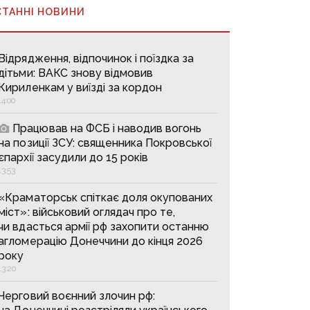
СТАННІ НОВИНИ
Відрядження, відпочинок і поїздка за
дітьми: ВАКС знову відмовив
Кириленкам у виїзді за кордон
14:00
Працював на ФСБ і наводив вогонь
на позиції ЗСУ: священника Покровської
єпархії засудили до 15 років
13:53
«Краматорськ спіткає доля окупованих
міст»: військовий оглядач про те,
чи вдасться армії рф захопити останню
агломерацію Донеччини до кінця 2026
року
13:20
Черговий воєнний злочин рф: