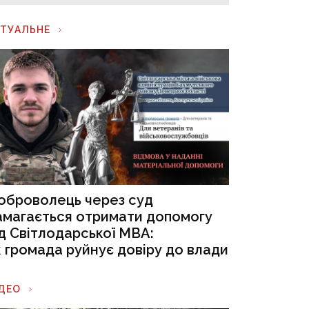
КТУАЛЬНЕ
оброволець через суд
амагається отримати допомогу
ід Світлодарської МВА:
к громада руйнує довіру до влади
ІДЕО