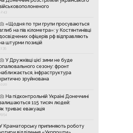
на Донеччині розстріляли українського
військовополоненого
12:43
«Щодня по три групи просуваються
вглиб на пів кілометра»: у Костянтинівці
досвідчених офіцерів рф відправляють
на штурми позицій
11:35
У Дружківці цієї зими не буде
опалювального сезону: фронт
наближається, інфраструктура
критично зруйнована
10:20
На підконтрольній Україні Донеччині
залишаються 115 тисяч людей:
як триває евакуація
09:54
У Краматорську припиняють роботу
чотири відділення «Укрпошти»