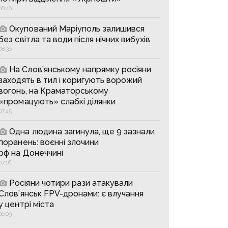
08:46
Окупований Маріуполь залишився
без світла та води після нічних вибухів
08:36
На Слов’янському напрямку росіяни
заходять в тил і коригують ворожий
вогонь, на Краматорському
«промацують» слабкі ділянки
07:45
Одна людина загинула, ще 9 зазнали
поранень: воєнні злочини
рф на Донеччині
07:16
Росіяни чотири рази атакували
Слов’янськ FPV-дронами: є влучання
у центрі міста
06:09