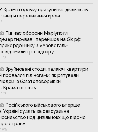
У Краматорську призупиняє діяльність
станція переливання крові
12:16
Під час оборони Маріуполя
дезертирував і перейшов на бік рф:
прикордоннику з «Азовсталі»
повідомили про підозру
11:03
Зруйновані сходи, палаючі квартири
й провалля під ногами: як рятували
людей із багатоповерхівки
в Краматорську
10:17
Російського військового вперше
в Україні судять за сексуальне
насильство над цивільною: що відомо
про справу
09:05