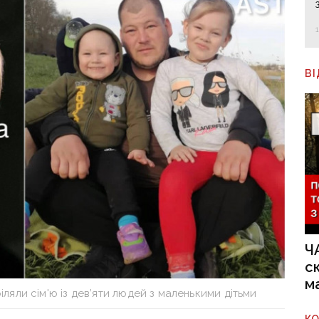
В
Ч
с
м
ляли сім'ю із дев’яти людей з маленькими дітьми
К