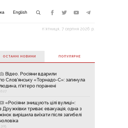
ка
English
пʼятниця, 7 серпня 2026 р.
ОСТАННІ НОВИНИ
ПОПУЛЯРНE
Відео. Росіяни вдарили
по Слов’янську «Торнадо-С»: загинула
людина, п’ятеро поранені
16:27
«Росіяни знищують цілі вулиці»:
з Дружківки триває евакуація, одна з
жінок вирішила виїхати після загибелі
чоловіка
13:05