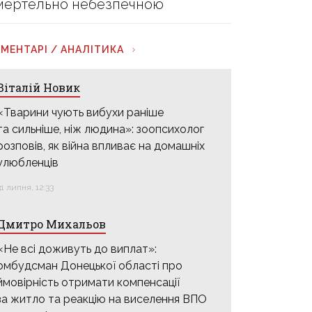
мертельно небезпечною
МЕНТАРІ / АНАЛІТИКА
Віталій Новик
«Тварини чують вибухи раніше
та сильніше, ніж людина»: зоопсихолог
розповів, як війна впливає на домашніх
улюбленців
31 липня, 12:33
Дмитро Михальов
«Не всі доживуть до виплат»:
омбудсман Донецької області про
ймовірність отримати компенсації
за житло та реакцію на виселення ВПО