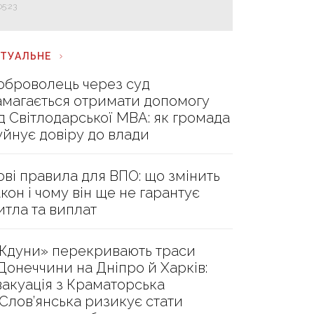
05:23
КТУАЛЬНЕ
оброволець через суд
амагається отримати допомогу
ід Світлодарської МВА: як громада
уйнує довіру до влади
ові правила для ВПО: що змінить
акон і чому він ще не гарантує
итла та виплат
Ждуни» перекривають траси
 Донеччини на Дніпро й Харків:
вакуація з Краматорська
 Слов’янська ризикує стати