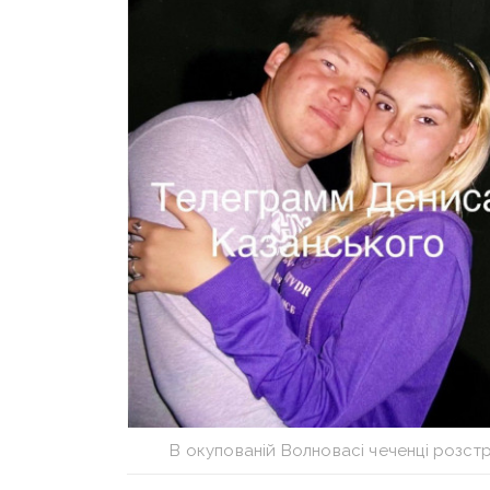
В окупованій Волновасі чеченці розстрі