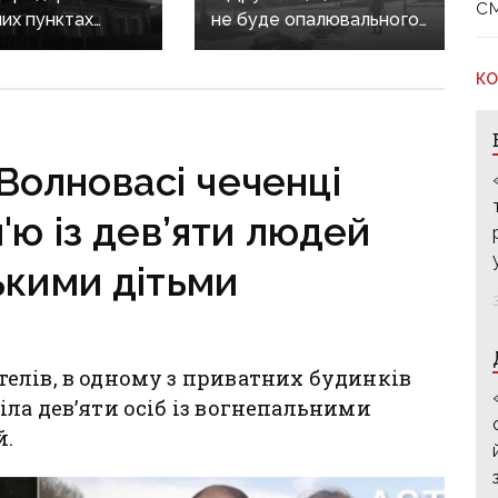
с
их пунктах
не буде опалювального
ни: одна людина
сезону: фронт
, п’ятеро
наближається,
КО
і
інфраструктура
критично зруйнована
Волновасі чеченці
'ю із дев’яти людей
ькими дітьми
елів, в одному з приватних будинків
ла дев’яти осіб із вогнепальними
й.