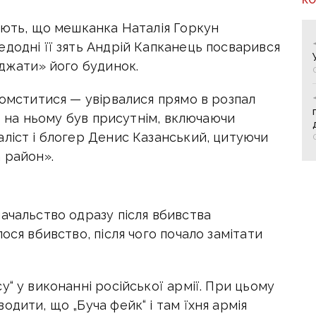
яють, що мешканка Наталія Горкун
додні її зять Андрій Капканець посварився
іджати» його будинок.
помститися — увірвалися прямо в розпал
то на ньому був присутнім, включаючи
аліст і блогер Денис Казанський, цитуючи
 район».
ачальство одразу після вбивства
ося вбивство, після чого почало замітати
у“ у виконанні російської армії. При цьому
дити, що „Буча фейк“ і там їхня армія