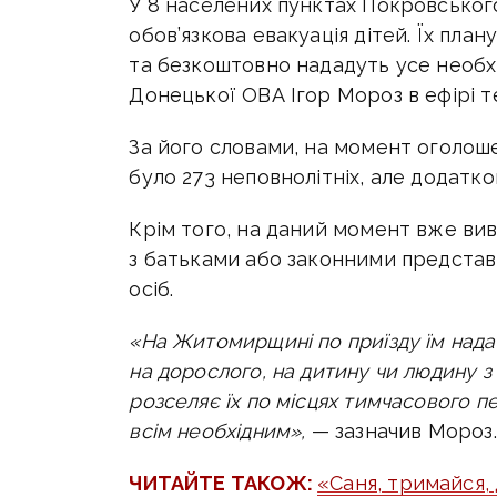
У 8 населених пунктах Покровськог
обов’язкова евакуація дітей. Їх п
та безкоштовно нададуть усе необх
Донецької ОВА Ігор Мороз в ефірі 
За його словами, на момент оголоше
було 273 неповнолітніх, але додатк
Крім того, на даний момент вже вив
з батьками або законними представ
осіб.
«На Житомирщині по приїзду їм надає
на дорослого, на дитину чи людину з 
розселяє їх по місцях тимчасового п
всім необхідним»,
— зазначив Мороз.
ЧИТАЙТЕ ТАКОЖ:
«Саня, тримайся,