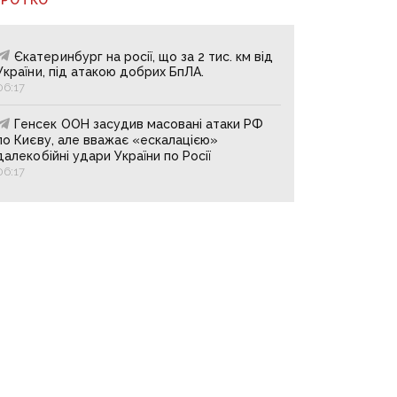
Єкатеринбург на росії, що за 2 тис. км від
України, під атакою добрих БпЛА.
06:17
Генсек ООН засудив масовані атаки РФ
по Києву, але вважає «ескалацією»
далекобійні удари України по Росії
06:17