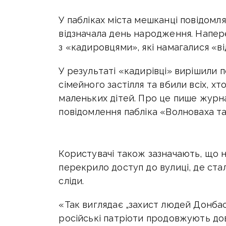
У пабліках міста мешканці повідомл
відзначала день народження. Напере
з «кадировцями», які намагалися «в
У результаті «кадирівці» вирішили 
сімейного застілля та вбили всіх, х
маленьких дітей. Про це пише журн
повідомлення пабліка «Волноваха та
Користувачі також зазначають, що н
перекрило доступ до вулиці, де стал
сліди.
«Так виглядає „захист людей Донбас
російські патріоти продовжують дово