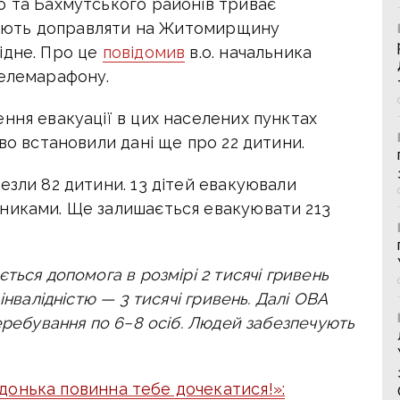
о та Бахмутського районів триває
ланують доправляти на Житомирщину
ідне. Про це
повідомив
в.о. начальника
телемарафону.
ння евакуації в цих населених пунктах
ово встановили дані ще про 22 дитини.
езли 82 дитини. 13 дітей евакуювали
никами. Ще залишається евакуювати 213
ться допомога в розмірі 2 тисячі гривень
інвалідністю — 3 тисячі гривень. Далі ОВА
еребування по 6−8 осіб. Людей забезпечують
 донька повинна тебе дочекатися!»: