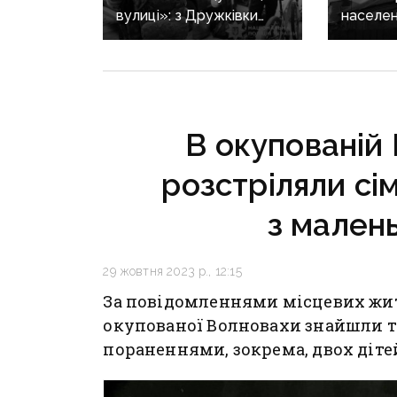
вулиці»: з Дружківки
населен
триває евакуація, одна з
Донеччи
жінок вирішила виїхати
загинула
після загибелі чоловіка
поранен
В окупованій 
розстріляли сім
з мален
29 жовтня 2023 р., 12:15
За повідомленнями місцевих жит
окупованої Волновахи знайшли ті
пораненнями, зокрема, двох діте