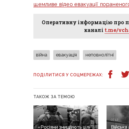
щемливе відео евакуації пораненог
Оперативну інформацію про п
каналі
t.me/vc
війна
евакуація
неповнолітні
ПОДІЛИТИСЯ У СОЦМЕРЕЖАХ:
ТАКОЖ ЗА ТЕМОЮ
13:05
07:12
«Росіяни знищують цілі
Війська