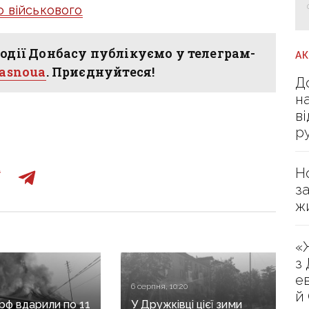
о військового
одії Донбасу публікуємо у телеграм-
А
hasnoua
. Приєднуйтеся!
Д
н
в
р
Н
з
ж
«
з
е
6 серпня, 10:20
й
 рф вдарили по 11
У Дружківці цієї зими