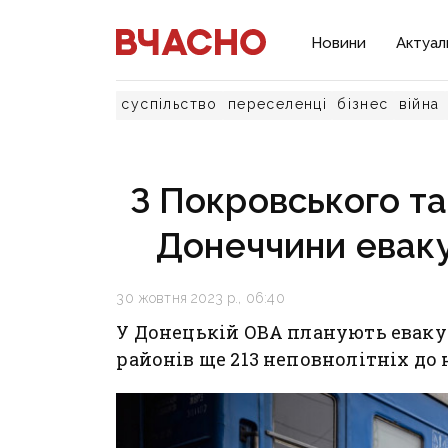
Новини
Актуал
суспільство
переселенці
бізнес
війна
З Покровського та
Донеччини евак
30 жовтня 2023 р., 06:40
У Донецькій ОВА планують еваку
районів ще 213 неповнолітніх до 