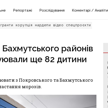
ьне
Репортажі
Розслідування
Коментарі / Аналіти
гранти
корупція
нардепи
відео
спецпроєкти
 Бахмутського районів
уювали ще 82 дитини
ювати з Покровського та Бахмутського
настання морозів.