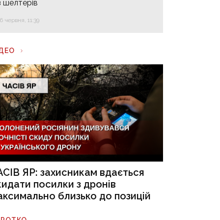
з шелтерів
16 червня, 11:39
ІДЕО
АСІВ ЯР: захисникам вдається
кидати посилки з дронів
аксимально близько до позицій
ОРОТКО