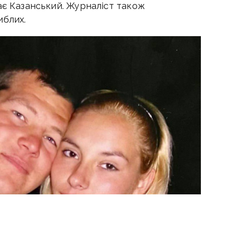
ає Казанський. Журналіст також
иблих.