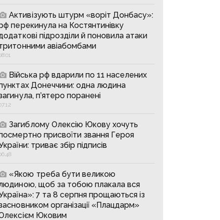
Активізують штурм «воріт Донбасу»:
рф перекинула на Костянтинівку
додаткові підрозділи й поновила атаки
тритонними авіабомбами
08:01
Війська рф вдарили по 11 населених
пунктах Донеччини: одна людина
загинула, п’ятеро поранені
07:12
Загиблому Олексію Юкову хочуть
посмертно присвоїти звання Героя
України: триває збір підписів
06:48
«Якою треба бути великою
людиною, щоб за тобою плакала вся
Україна»: 7 та 8 серпня прощаються із
засновником організації «Плацдарм»
Олексієм Юковим