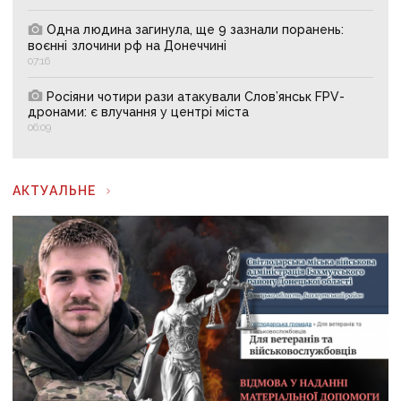
Одна людина загинула, ще 9 зазнали поранень:
воєнні злочини рф на Донеччині
07:16
Росіяни чотири рази атакували Слов’янськ FPV-
дронами: є влучання у центрі міста
06:09
АКТУАЛЬНЕ