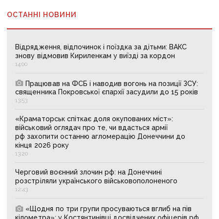
ОСТАННІ НОВИНИ
Відрядження, відпочинок і поїздка за дітьми: ВАКС
знову відмовив Кириленкам у виїзді за кордон
14:00
Працював на ФСБ і наводив вогонь на позиції ЗСУ:
священника Покровської єпархії засудили до 15 років
13:53
«Краматорськ спіткає доля окупованих міст»:
військовий оглядач про те, чи вдасться армії
рф захопити останню агломерацію Донеччини до
кінця 2026 року
13:20
Черговий воєнний злочин рф: на Донеччині
розстріляли українського військовополоненого
12:43
«Щодня по три групи просуваються вглиб на пів
кілометра»: у Костянтинівці досвідчених офіцерів рф