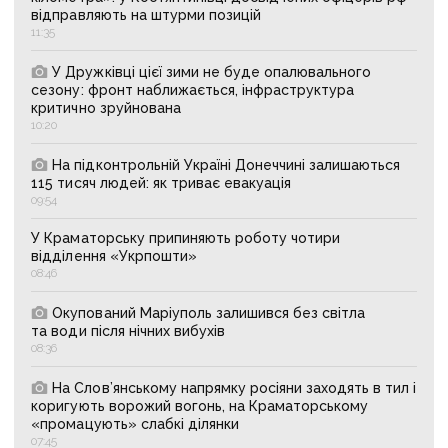
відправляють на штурми позицій
11:35
У Дружківці цієї зими не буде опалювального
сезону: фронт наближається, інфраструктура
критично зруйнована
10:20
На підконтрольній Україні Донеччині залишаються
115 тисяч людей: як триває евакуація
09:54
У Краматорську припиняють роботу чотири
відділення «Укрпошти»
08:46
Окупований Маріуполь залишився без світла
та води після нічних вибухів
08:36
На Слов’янському напрямку росіяни заходять в тил і
коригують ворожий вогонь, на Краматорському
«промацують» слабкі ділянки
07:45