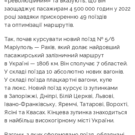
«революційним» та вказують, що він
заощаджує пасажирам 4 500 000 годин у 2022
році завдяки прискоренню 49 поїздів
та оптимізації маршрутів.
Так, почав курсувати новий поїзд № 5/6
Маріуполь — Рахів, який долає найдовший
пасажирський залізничний маршрут
в Україні — 1806 км. Він сполучає 7 областей.
У складі поїзда 10 абсолютно нових вагонів.
У складі поїзда плацкартні вагони, купе
та люкс. Новий поїзд курсує із зупинками
в Запоріжжі, Дніпрі, Білій Церкві, Львові,
Івано-Франківську, Яремчі, Татарові, Ворохті,
Ясіні та Квасах. Кінцева зупинка знаходиться
в найбільш високогірному місті України.
Вагони, з яких сформовано поїзд, обладнані