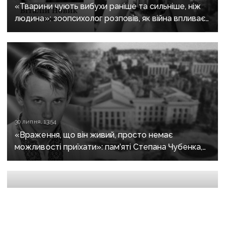
«Тварини чують вибухи раніше та сильніше, ніж
людина»: зоопсихолог розповів, як війна впливає
на домашніх улюбленців
30 липня, 13:54
«Враження, що він живий, просто немає
можливості приїхати»: пам’яті Степана Чубенка,
якого закатували бойовики за любов до України