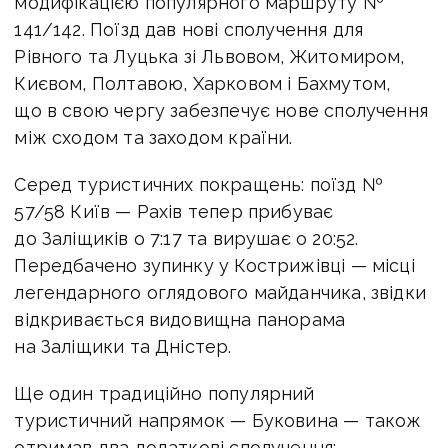
модифікацією популярного маршруту №
141/142. Поїзд дав нові сполучення для
Рівного та Луцька зі Львовом, Житомиром,
Києвом, Полтавою, Харковом і Бахмутом,
що в свою чергу забезпечує нове сполучення
між сходом та заходом країни.
Серед туристичних покращень: поїзд №
57/58 Київ — Рахів тепер прибуває
до Заліщиків о 7:17 та вирушає о 20:52.
Передбачено зупинку у Кострижівці — місці
легендарного оглядового майданчика, звідки
відкривається видовищна панорама
на Заліщики та Дністер.
Ще один традиційно популярний
туристичний напрямок — Буковина — також
отримав два додаткові сполучення: