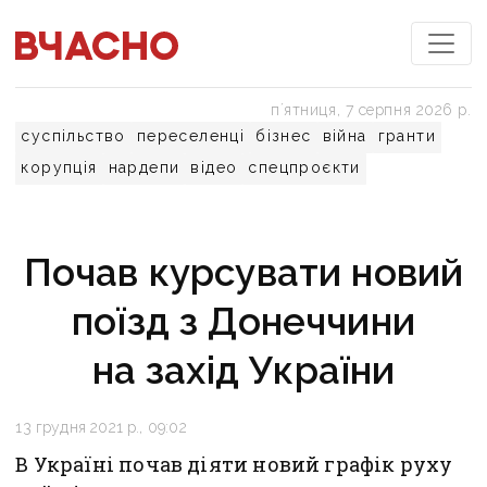
пʼятниця, 7 серпня 2026 р.
суспільство
переселенці
бізнес
війна
гранти
корупція
нардепи
відео
спецпроєкти
Почав курсувати новий
поїзд з Донеччини
на захід України
13 грудня 2021 р., 09:02
В Україні почав діяти новий графік руху