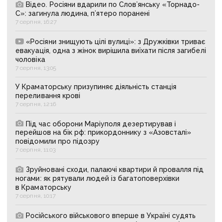
Відео. Росіяни вдарили по Слов’янську «Торнадо-
С»: загинула людина, п’ятеро поранені
7 серпня, 16:27
«Росіяни знищують цілі вулиці»: з Дружківки триває
евакуація, одна з жінок вирішила виїхати після загибелі
чоловіка
7 серпня, 13:05
У Краматорську призупиняє діяльність станція
переливання крові
7 серпня, 12:16
Під час оборони Маріуполя дезертирував і
перейшов на бік рф: прикордоннику з «Азовсталі»
повідомили про підозру
7 серпня, 11:03
Зруйновані сходи, палаючі квартири й провалля під
ногами: як рятували людей із багатоповерхівки
в Краматорську
7 серпня, 10:17
Російського військового вперше в Україні судять