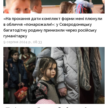
«На прохання дати комплект форми мені плюнули
в обличчя «понарожали!»: у Сєвєродонецьку
багатодітну родину принизили через російську
гуманітарку
9 серпня 2024 р., 08:33