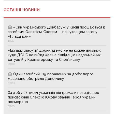
ОСТАННІ НОВИНИ
«Син українського Донбасу»: у Києві прощаються із
загиблим Олексієм Юковим — пошуковцем загону
«Плацдарм»
10:47
«Екіпажі „пасуть“ дрони, їдемо не на кожен виклик»:
куди ДСНС не виїжджає на ліквідацію надзвичайних
ситуацій у Краматорську та Слов’янську
09:00
Один загиблий і 15 поранених за добу: ворог
масовано обстріляв Донеччину
07:08
За добу 27 тисяч українців підтримали петицію про
присвоєння Олексію Юкову звання Героя України
посмертно
07:00