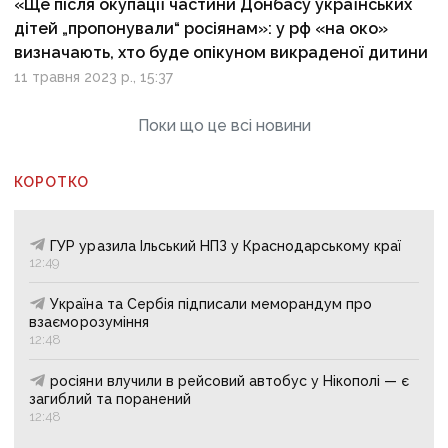
«Ще після окупації частини Донбасу українських
дітей „пропонували“ росіянам»: у рф «на око»
визначають, хто буде опікуном викраденої дитини
11 травня 2023 р., 15:37
Поки що це всі новини
КОРОТКО
ГУР уразила Ільський НПЗ у Краснодарському краї
12:49
Україна та Сербія підписали меморандум про
взаєморозуміння
12:48
росіяни влучили в рейсовий автобус у Нікополі — є
загиблий та поранений
12:48