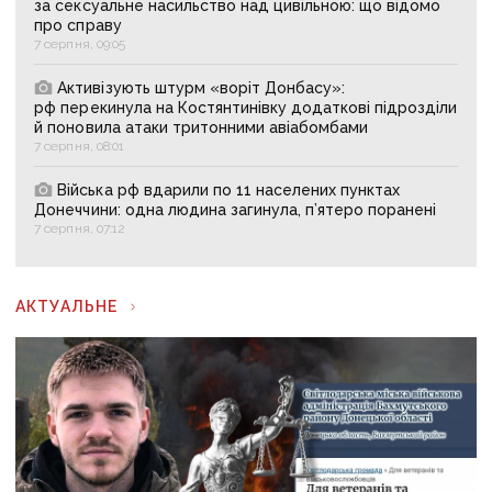
за сексуальне насильство над цивільною: що відомо
про справу
7 серпня, 09:05
Активізують штурм «воріт Донбасу»:
рф перекинула на Костянтинівку додаткові підрозділи
й поновила атаки тритонними авіабомбами
7 серпня, 08:01
Війська рф вдарили по 11 населених пунктах
Донеччини: одна людина загинула, п’ятеро поранені
7 серпня, 07:12
АКТУАЛЬНЕ