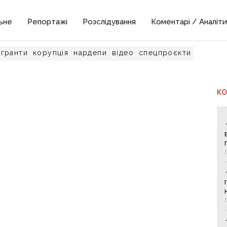
ьне
Репортажі
Розслідування
Коментарі / Аналіти
гранти
корупція
нардепи
відео
спецпроєкти
К