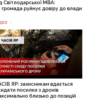
ід Світлодарської МВА:
к громада руйнує довіру до влади
ІДЕО
АСІВ ЯР: захисникам вдається
кидати посилки з дронів
аксимально близько до позицій