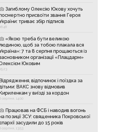
Загиблому Олексію Юкову хочуть
посмертно присвоїти звання Героя
України: триває збір підписів
06:48
«Якою треба бути великою
людиною, щоб за тобою плакала вся
Україна»: 7 та 8 серпня прощаються із
засновником організації «Плацдарм»
Олексієм Юковим
05:23
Відрядження, відпочинок і поїздка за
дітьми: ВАКС знову відмовив
Кириленкам у виїзді за кордон
6 серпня, 14:00
Працював на ФСБ і наводив вогонь
на позиції ЗСУ: священника Покровської
єпархії засудили до 15 років
6 серпня, 13:53