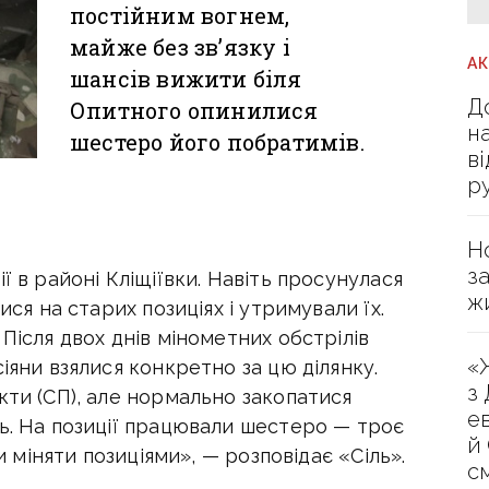
постійним вогнем,
майже без зв’язку і
А
шансів вижити біля
Д
Опитного опинилися
н
шестеро його побратимів.
в
р
Н
з
ї в районі Кліщіївки. Навіть просунулася
ж
ися на старих позиціях і утримували їх.
Після двох днів мінометних обстрілів
«
іяни взялися конкретно за цю ділянку.
з
кти (СП), але нормально закопатися
е
ь. На позиції працювали шестеро — троє
й
ли міняти позиціями», — розповідає «Сіль».
с