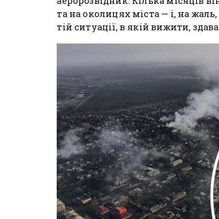
аеророзвідник. Кілька місяців ві
та на околицях міста — і, на жаль
тій ситуації, в якій вижити, здав