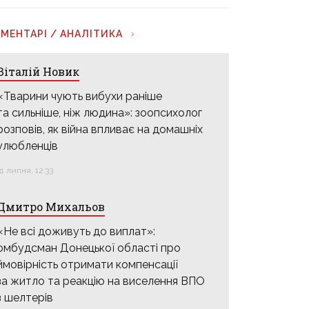
МЕНТАРІ / АНАЛІТИКА
Віталій Новик
«Тварини чують вибухи раніше
та сильніше, ніж людина»: зоопсихолог
розповів, як війна впливає на домашніх
улюбленців
31 липня, 12:33
Дмитро Михальов
«Не всі доживуть до виплат»:
омбудсман Донецької області про
ймовірність отримати компенсації
за житло та реакцію на виселення ВПО
з шелтерів