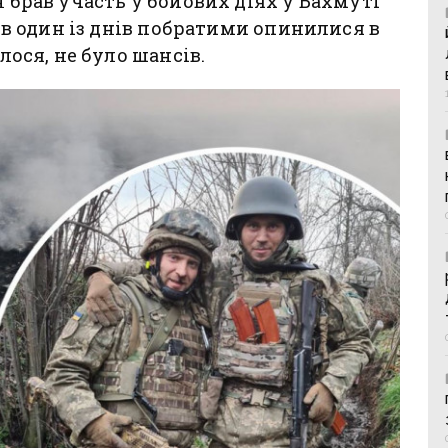
н брав участь у бойових діях у Бахмуті
, в один із днів побратими опинилися в
алося, не було шансів.