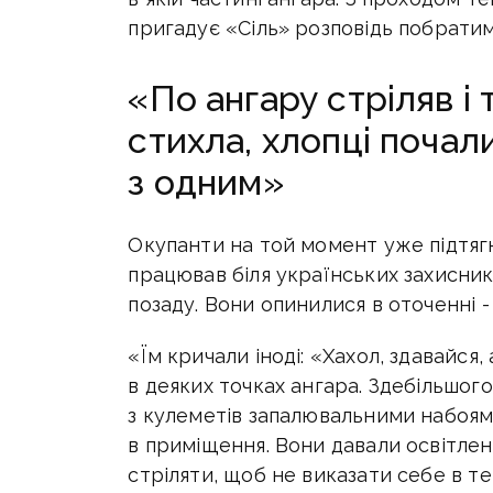
пригадує «Сіль» розповідь побратим
«По ангару стріляв і 
стихла, хлопці поча
з одним»
Окупанти на той момент уже підтяг
працював біля українських захисникі
позаду. Вони опинилися в оточенні -
«Їм кричали іноді: «Хахол, здавайся
в деяких точках ангара. Здебільшого
з кулеметів запалювальними набоям
в приміщення. Вони давали освітлен
стріляти, щоб не виказати себе в те