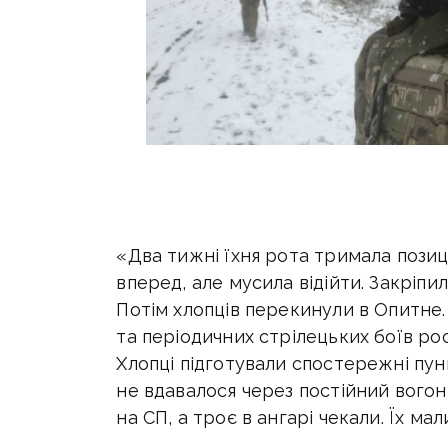
«Два тижні їхня рота тримала позиці
вперед, але мусила відійти. Закріпил
Потім хлопців перекинули в Опитне. 
та періодичних стрілецьких боїв рос
Хлопці підготували спостережні пун
не вдавалося через постійний вогон
на СП, а троє в ангарі чекали. Їх ма