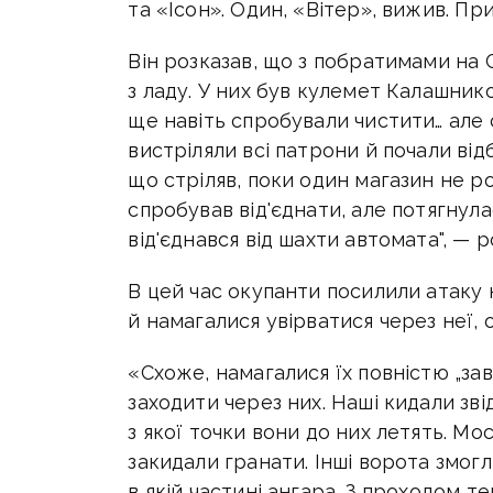
та «Ісон». Один, «Вітер», вижив. При
Він розказав, що з побратимами на 
з ладу. У них був кулемет Калашник
ще навіть спробували чистити… але
вистріляли всі патрони й почали від
що стріляв, поки один магазин не ро
спробував від'єднати, але потягнул
від'єднався від шахти автомата", — р
В цей час окупанти посилили атаку н
й намагалися увірватися через неї, 
«Схоже, намагалися їх повністю „зав
заходити через них. Наші кидали зві
з якої точки вони до них летять. Мос
закидали гранати. Інші ворота змогл
в якій частині ангара. З проходом 