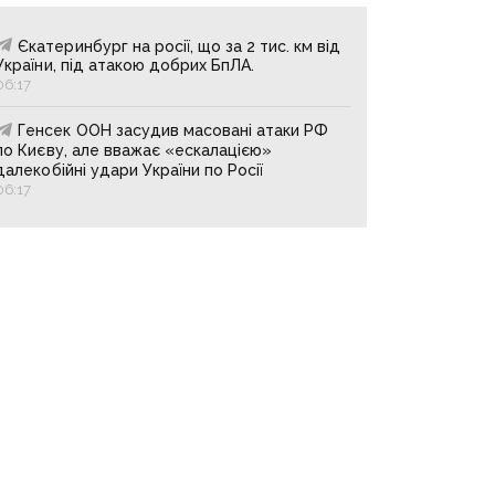
Єкатеринбург на росії, що за 2 тис. км від
України, під атакою добрих БпЛА.
06:17
Генсек ООН засудив масовані атаки РФ
по Києву, але вважає «ескалацією»
далекобійні удари України по Росії
06:17