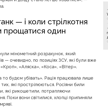
а.
танк — і коли стрілкотня
ли прощатися один
нули мінометний розрахунок, який
в — очевидно, по позиціях ЗСУ, які були вже
 «Кроп», «Аляска», «Коса», «Вітер».
, а то будєм убівать». Рація працювала лише
 тих, які прострілюються. Росіяни били
и, які рикошетили, потрапляючи
ня. Поки вони світилися, хлопці припиняли
мряві.