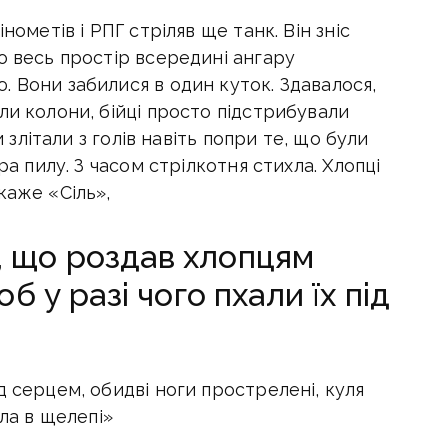
нометів і РПГ стріляв ще танк. Він зніс
о весь простір всередині ангару
 Вони забилися в один куток. Здавалося,
ли колони, бійці просто підстрибували
и злітали з голів навіть попри те, що були
ра пилу. З часом стрілкотня стихла. Хлопці
каже «Сіль»,
, що роздав хлопцям
об у разі чого пхали їх під
д серцем, обидві ноги прострелені, куля
гла в щелепі»