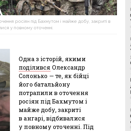
чення росіян під Бахмутом і майже добу, закриті в
лися у повному оточенні.
Одна з історій, якими
поділився
Олександр
Солонько
— те, як бійці
його батальйону
потрапили в оточення
росіян під Бахмутом і
майже добу, закриті
в ангарі, відбивалися
у повному оточенні. Під