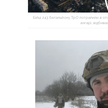
Бійці 243 батальйону ТрО потрапили в ото
ангарі, відбива