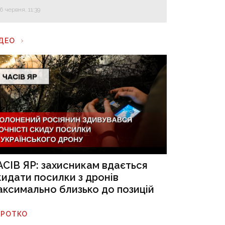
16 червня, 11:39
ІДЕО
АСІВ ЯР: захисникам вдається
кидати посилки з дронів
аксимально близько до позицій
ОРОТКО