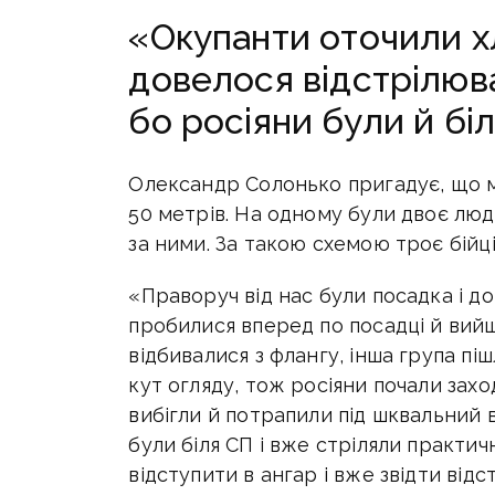
«Окупанти оточили хл
довелося відстрілюв
бо росіяни були й бі
Олександр Солонько пригадує, що 
50 метрів. На одному були двоє люд
за ними. За такою схемою троє бійці
«Праворуч від нас були посадка і до
пробилися вперед по посадці й вий
відбивалися з флангу, інша група піш
кут огляду, тож росіяни почали захо
вибігли й потрапили під шквальний в
були біля СП і вже стріляли практич
відступити в ангар і вже звідти від