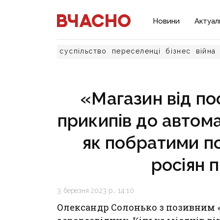
Новини
Актуал
суспільство
переселенці
бізнес
війна
«Магазин від пос
прикипів до автома
як побратими п
росіян 
3 березня 2023 р., 14:10
Олександр Солонько з позивним «