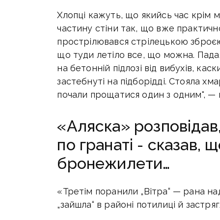
Хлопці кажуть, що якийсь час крім мі
частину стіни так, що вже практичн
прострілювався стрілецькою зброєю.
що туди летіло все, що можна. Пада
на бетонній підлозі від вибухів, каск
застебнуті на підборідді. Стояла хма
почали прощатися один з одним", — 
«Аляска» розповідав
по гранаті - сказав, щ
бронежилети…
«Третім поранили „Вітра“ — рана на
„зайшла“ в районі потилиці й застря