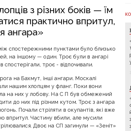
опців з різних боків — їм
КО
атися практично впритул,
ля ангара»
між спостережними пунктами було близько
ей, на іншому — один. Троє були в ангарі
в спостерігали, троє - відпочивали.
рога на Бахмут, інші ангари. Москалі
шли нашим хлопцям у фланг. Поки вони
ла на них у лобову.
На С П
був обмежений
дити до них під різним кутом. Троє з ангара
огонь. Почали стріляти в окупантів, які вже
но впритул. Частину вбили, але мусили
стрілювалися. Двоє на СП загинули — «Зеніт»