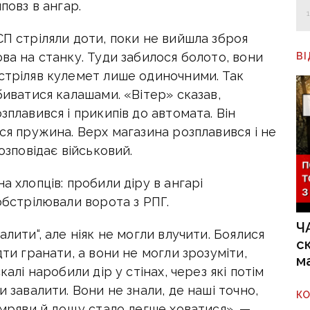
повз в ангар.
СП стріляли доти, поки не вийшла зброя
ова на станку. Туди забилося болото, вони
В
 стріляв кулемет лише одиночними. Так
биватися калашами. «Вітер» сказав,
зплавився і прикипів до автомата. Він
ася пружина. Верх магазина розплавився і не
озповідає військовий.
а хлопців: пробили діру в ангарі
обстрілювали ворота з РПГ.
Ч
алити“, але ніяк не могли влучити. Боялися
с
дти гранати, а вони не могли зрозуміти,
м
калі наробили дір у стінах, через які потім
и завалити. Вони не знали, де наші точно,
К
темряви й дощу стало легше ховатися», —