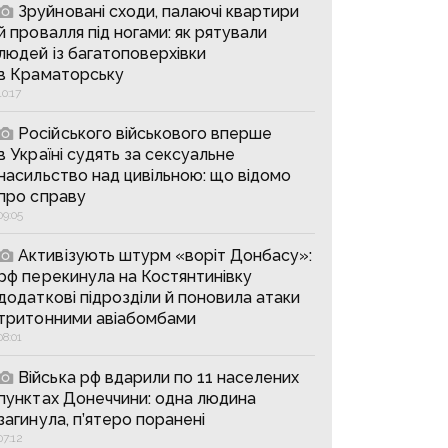
Зруйновані сходи, палаючі квартири
й провалля під ногами: як рятували
людей із багатоповерхівки
в Краматорську
10:17
Російського військового вперше
в Україні судять за сексуальне
насильство над цивільною: що відомо
про справу
09:05
Активізують штурм «воріт Донбасу»:
рф перекинула на Костянтинівку
додаткові підрозділи й поновила атаки
тритонними авіабомбами
08:01
Війська рф вдарили по 11 населених
пунктах Донеччини: одна людина
загинула, п’ятеро поранені
07:12