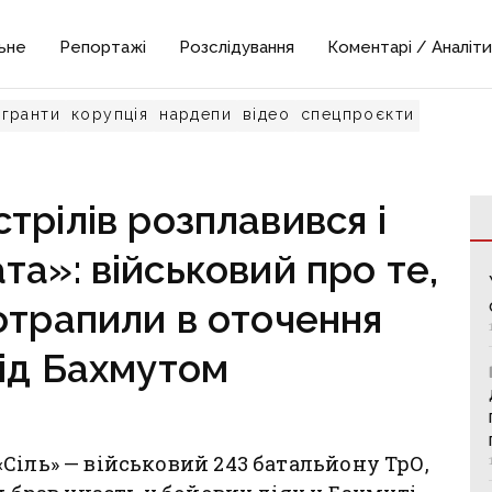
ьне
Репортажі
Розслідування
Коментарі / Аналіти
гранти
корупція
нардепи
відео
спецпроєкти
трілів розплавився і
та»: військовий про те,
отрапили в оточення
під Бахмутом
Сіль» — військовий 243 батальйону ТрО,