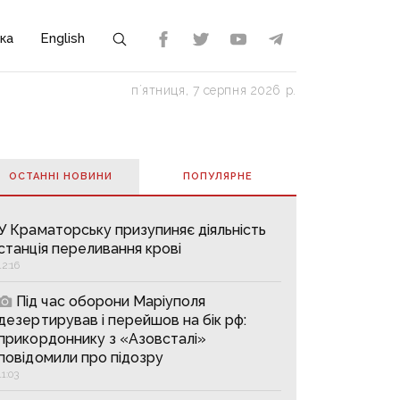
ка
English
пʼятниця, 7 серпня 2026 р.
ОСТАННІ НОВИНИ
ПОПУЛЯРНE
У Краматорську призупиняє діяльність
станція переливання крові
12:16
Під час оборони Маріуполя
дезертирував і перейшов на бік рф:
прикордоннику з «Азовсталі»
повідомили про підозру
11:03