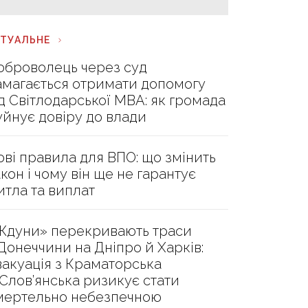
КТУАЛЬНЕ
оброволець через суд
амагається отримати допомогу
ід Світлодарської МВА: як громада
уйнує довіру до влади
ові правила для ВПО: що змінить
акон і чому він ще не гарантує
итла та виплат
Ждуни» перекривають траси
 Донеччини на Дніпро й Харків:
вакуація з Краматорська
 Слов’янська ризикує стати
мертельно небезпечною