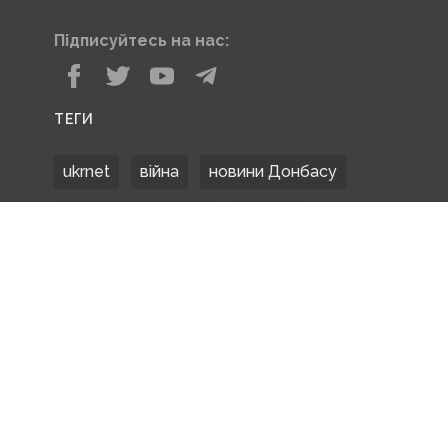
Підписуйтесь на нас:
ТЕГИ
ukrnet
війна
новини Донбасу
Донецька область
Донбас
Донетчина
ЗСУ
Донбасс
російські окупанти
новости Донбасса
Покровськ
Маріуполь
ООС
обстріли
боевики