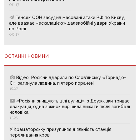
06:17
Генсек ООН засудив масовані атаки РФ по Києву,
але вважає «ескалацією» далекобійні удари України
по Росії
06:17
ОСТАННІ НОВИНИ
Відео. Росіяни вдарили по Слов’янську «Торнадо-
С»: загинула людина, п’ятеро поранені
16:27
«Росіяни знищують цілі вулиці»: з Дружківки триває
евакуація, одна з жінок вирішила виїхати після загибелі
чоловіка
13:05
У Краматорську призупиняє діяльність станція
переливання крові