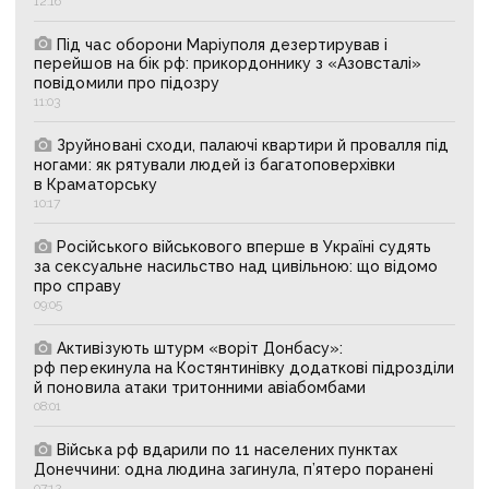
12:16
Під час оборони Маріуполя дезертирував і
перейшов на бік рф: прикордоннику з «Азовсталі»
повідомили про підозру
11:03
Зруйновані сходи, палаючі квартири й провалля під
ногами: як рятували людей із багатоповерхівки
в Краматорську
10:17
Російського військового вперше в Україні судять
за сексуальне насильство над цивільною: що відомо
про справу
09:05
Активізують штурм «воріт Донбасу»:
рф перекинула на Костянтинівку додаткові підрозділи
й поновила атаки тритонними авіабомбами
08:01
Війська рф вдарили по 11 населених пунктах
Донеччини: одна людина загинула, п’ятеро поранені
07:12