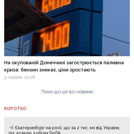
На окупованій Донеччині загострюється паливна
криза: бензин зникає, ціни зростають
3 червня, 10:06
Поки що це всі новини
КОРОТКО
Єкатеринбург на росії, що за 2 тис. км від України,
під атакою добрих БпЛА.