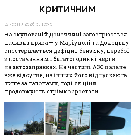
критичним
12 червня 2026 р., 10:30
На окупованій Донеччині загострюється
паливна криза — у Маріуполі та Донецьку
спостерігається дефіцит бензину, перебої
з постачанням і багатогодинні черги
на автозаправках. На частині АЗС пальне
вже відсутнє, на інших його відпускають
лише за талонами, тоді як ціни
продовжують стрімко зростати.