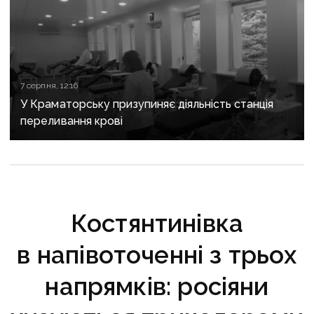
7 серпня, 12:16
У Краматорську призупиняє діяльність станція
переливання крові
Костянтинівка
в напівоточенні з трьох
напрямків: росіяни