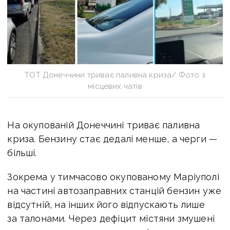
ТОТ Донеччини триває паливна криза/ Фото з
місцевих чатів
На окупованій Донеччині триває паливна
криза. Бензину стає дедалі менше, а черги —
більші.
Зокрема у
тимчасово окупованому Маріуполі
на частині автозаправних станцій бензин уже
відсутній, на інших його відпускають лише
за талонами. Через дефіцит містяни змушені