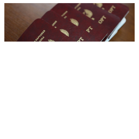
«Непризнаннная республика не будет признана
никогда» - россияне призывают не приезжать в
РФ с документами «ДНР»
24 жовтня 2016 р., 10:42