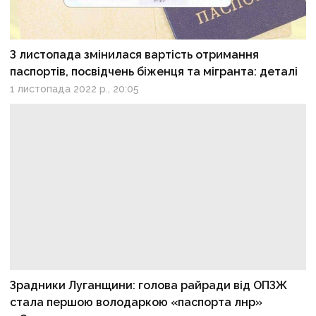
З листопада змінилася вартість отримання
паспортів, посвідчень біженця та мігранта: деталі
1 листопада 2022 р., 20:05
Зрадники Луганщини: голова райради від ОПЗЖ
стала першою володаркою «паспорта лнр»