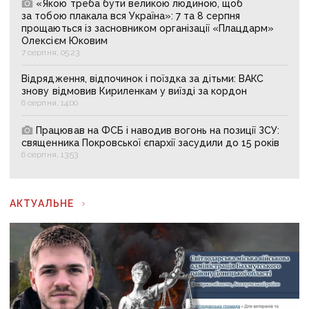
«Якою треба бути великою людиною, щоб
за тобою плакала вся Україна»: 7 та 8 серпня
прощаються із засновником організації «Плацдарм»
Олексієм Юковим
7 серпня, 05:23
Відрядження, відпочинок і поїздка за дітьми: ВАКС
знову відмовив Кириленкам у виїзді за кордон
6 серпня, 14:00
Працював на ФСБ і наводив вогонь на позиції ЗСУ:
священника Покровської єпархії засудили до 15 років
6 серпня, 13:53
АКТУАЛЬНЕ