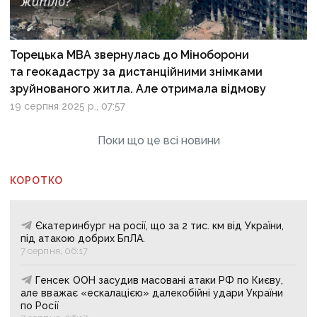
Торецька МВА звернулась до Міноборони
та геокадастру за дистанційними знімками
зруйнованого житла. Але отримала відмову
19 серпня 2025 р., 07:57
Поки що це всі новини
КОРОТКО
Єкатеринбург на росії, що за 2 тис. км від України,
під атакою добрих БпЛА.
7 серпня, 06:17
Генсек ООН засудив масовані атаки РФ по Києву,
але вважає «ескалацією» далекобійні удари України
по Росії