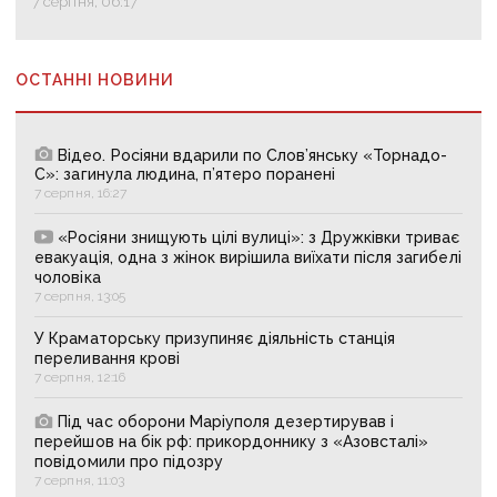
7 серпня, 06:17
ОСТАННІ НОВИНИ
Відео. Росіяни вдарили по Слов’янську «Торнадо-
С»: загинула людина, п’ятеро поранені
7 серпня, 16:27
«Росіяни знищують цілі вулиці»: з Дружківки триває
евакуація, одна з жінок вирішила виїхати після загибелі
чоловіка
7 серпня, 13:05
У Краматорську призупиняє діяльність станція
переливання крові
7 серпня, 12:16
Під час оборони Маріуполя дезертирував і
перейшов на бік рф: прикордоннику з «Азовсталі»
повідомили про підозру
7 серпня, 11:03