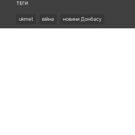
ТЕГИ
ukrnet
війна
новини Донбасу
Донецька область
Донбас
Донетчина
ЗСУ
Донбасс
російські окупанти
новости Донбасса
Покровськ
Маріуполь
ООС
обстріли
боевики