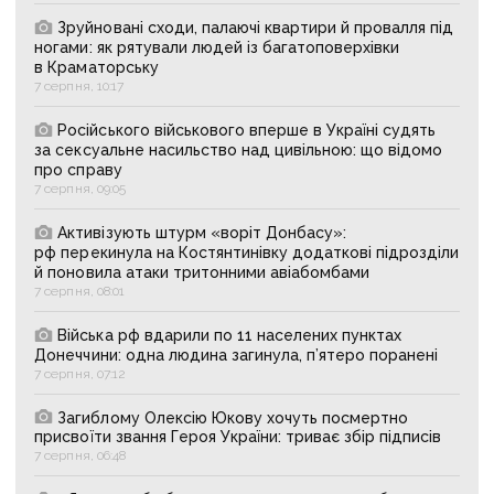
Зруйновані сходи, палаючі квартири й провалля під
ногами: як рятували людей із багатоповерхівки
в Краматорську
7 серпня, 10:17
Російського військового вперше в Україні судять
за сексуальне насильство над цивільною: що відомо
про справу
7 серпня, 09:05
Активізують штурм «воріт Донбасу»:
рф перекинула на Костянтинівку додаткові підрозділи
й поновила атаки тритонними авіабомбами
7 серпня, 08:01
Війська рф вдарили по 11 населених пунктах
Донеччини: одна людина загинула, п’ятеро поранені
7 серпня, 07:12
Загиблому Олексію Юкову хочуть посмертно
присвоїти звання Героя України: триває збір підписів
7 серпня, 06:48