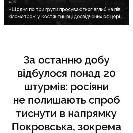
11:35
«Щодня по три групи просуваються вглиб на пів
кілометра»: у Костянтинівці досвідчених офіцерів
рф відправляють на штурми позицій
За останню добу
відбулося понад 20
штурмів: росіяни
не полишають спроб
тиснути в напрямку
Покровська, зокрема