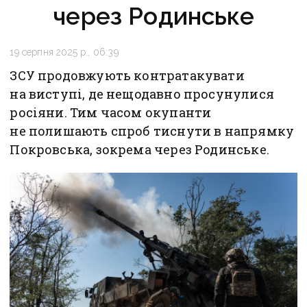
через Родинське
19 серпня 2025 р., 06:39
ЗСУ продовжують контратакувати
на виступі, де нещодавно просунулися
росіяни. Тим часом окупанти
не полишають спроб тиснути в напрямку
Покровська, зокрема через Родинське.