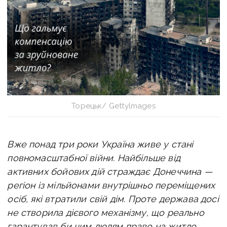
Торецьк/ Gettylmages
Вже понад три роки Україна живе у стані
повномасштабної війни. Найбільше від
активних бойових дій страждає Донеччина —
регіон із мільйонами внутрішньо переміщених
осіб, які втратили свій дім. Проте держава досі
не створила дієвого механізму, що реально
гарантував би цим людям право на житло.