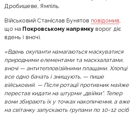
Дробишеве, Ямпіль.
Військовий Станіслав Бунятов
повідомив
,
що на
Покровському напрямку
ворог діє
вдень і вночі.
«Вдень окупанти намагаються маскуватися
природними елементами та маскхалатами,
вночі — антитепловізійними плащами. Хлопці
все одно бачать і знищують, — пише
військовий. —
Після ротації противник майже
перестав кидати на штурми „двійки“. Тепер
вони збирають їх у точках накопичення, а вже
на світанку запускають групами по 10−12 осіб
на наші позиції.
За останню добу відбулося
понад 20 штурмів. Майже вся русня була
знищена в кіл-зоні».