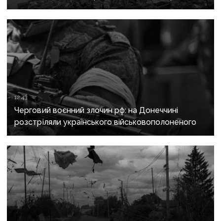
рф захопити останню агломерацію Донеччини до
кінця 2026 року
12:43
Черговий воєнний злочин рф: на Донеччині
розстріляли українського військовополоненого