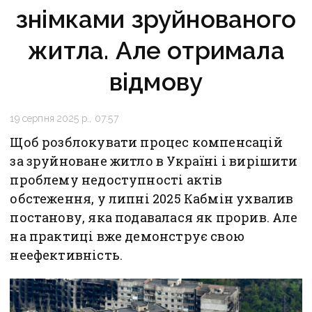
знімками зруйнованого
житла. Але отримала
відмову
19 серпня 2025 р., 07:57
Щоб розблокувати процес компенсацій
за зруйноване житло в Україні і вирішити
проблему недоступності актів
обстеження, у липні 2025 Кабмін ухвалив
постанову, яка подавалася як прорив. Але
на практиці вже демонструє свою
неефективність.