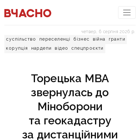
четвер, 6 серпня 2026 р.
суспільство
переселенці
бізнес
війна
гранти
корупція
нардепи
відео
спецпроєкти
Торецька МВА
звернулась до
Міноборони
та геокадастру
за дистанційними