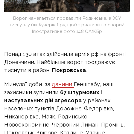
Ворог намагається продавити Родинське, а ЗСУ
тиснуть у бік Кучерів Яру, щоб зірвати лінію опори/
Ілюстративне фото 148 ОАЖБр
Понад 130 атак здійснила армія рф на фронті
Донеччини. Найбільше ворог продовжує
тиснути в районі
Покровська
.
Минулої доби, за
даними
Генштабу,
наші
захисники зупинили
67 штурмових і
наступальних дій агресора
у районах
населених пунктів Дорожнє, Федорівка,
Никанорівка, Маяк, Родинське,
Новоекономічне, Червоний Лиман, Промінь,
Покровськ, Звірове, Котлине, Удачне,