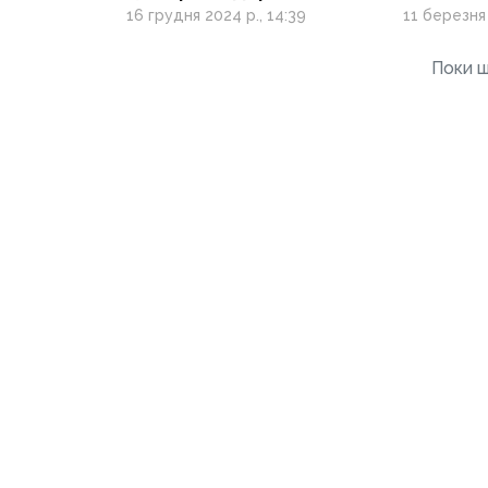
ВПО
провела
16 грудня 2024 р., 14:39
11 березня 
Поки щ