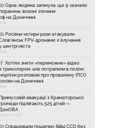
Одна людина загинула, ще 9 зазнали
поранень: воєнні злочини
рф на Донеччині
07:16
Росіяни чотири рази атакували
Слов’янськ FPV-дронами: є влучання
у центрі міста
06:09
Хотіли зняти «переможне» відео
з триколором, але потрапили в полон:
морпіхи розповіли про провалену ІПСО
росіян на Донеччині
05:42
Примусовій евакуації з Краматорської
громади підлягають 525 дітей —
ДонОВА
5 серпня, 14:10
Спрацювали пошепки: бійці ССО без