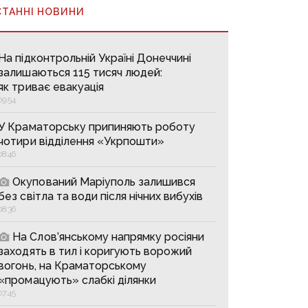
СТАННІ НОВИНИ
На підконтрольній Україні Донеччині
залишаються 115 тисяч людей:
як триває евакуація
09:54
У Краматорську припиняють роботу
чотири відділення «Укрпошти»
08:46
Окупований Маріуполь залишився
без світла та води після нічних вибухів
08:36
На Слов’янському напрямку росіяни
заходять в тил і коригують ворожий
вогонь, на Краматорському
«промацують» слабкі ділянки
07:45