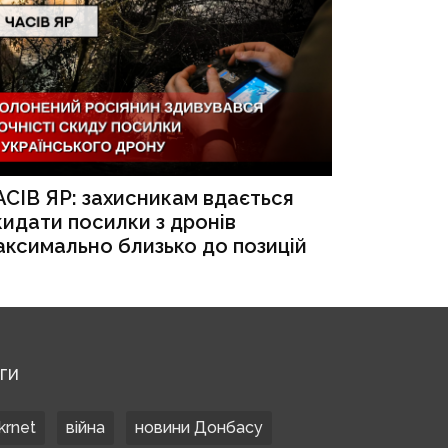
АСІВ ЯР: захисникам вдається
кидати посилки з дронів
аксимально близько до позицій
ЕГИ
krnet
війна
новини Донбасу