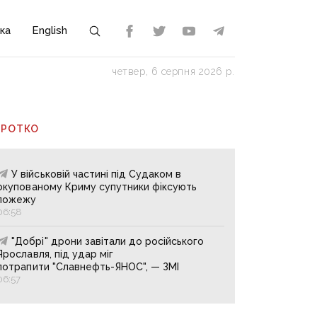
ка
English
четвер, 6 серпня 2026 р.
ОРОТКО
У військовій частині під Судаком в
окупованому Криму супутники фіксують
пожежу
06:58
"Добрі" дрони завітали до російського
Ярославля, під удар міг
потрапити "Славнефть-ЯНОС", — ЗМІ
06:57