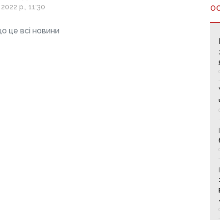
 під завалами
2022 р., 11:30
О
о це всі новини