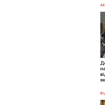
А
Д
н
в
я
В