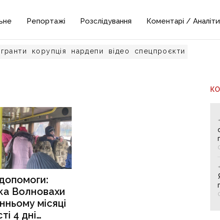
ьне
Репортажі
Розслідування
Коментарі / Аналіти
гранти
корупція
нардепи
відео
спецпроєкти
К
 допомоги:
ка Волновахи
нньому місяці
ті 4 дні