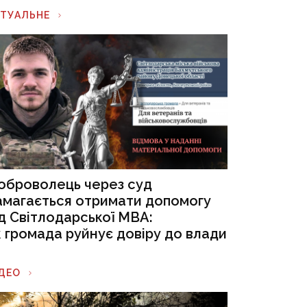
КТУАЛЬНЕ
оброволець через суд
амагається отримати допомогу
ід Світлодарської МВА:
к громада руйнує довіру до влади
ІДЕО