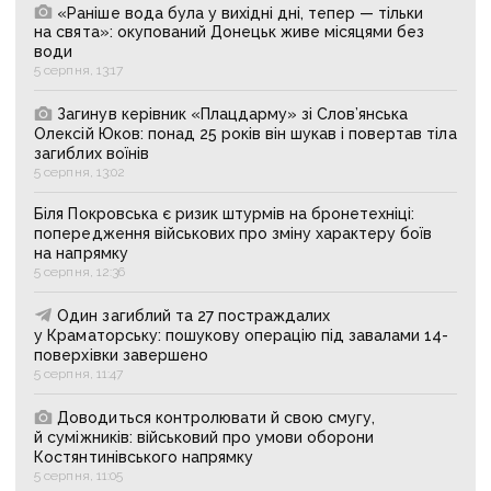
«Раніше вода була у вихідні дні, тепер — тільки
на свята»: окупований Донецьк живе місяцями без
води
5 серпня, 13:17
Загинув керівник «Плацдарму» зі Слов’янська
Олексій Юков: понад 25 років він шукав і повертав тіла
загиблих воїнів
5 серпня, 13:02
Біля Покровська є ризик штурмів на бронетехніці:
попередження військових про зміну характеру боїв
на напрямку
5 серпня, 12:36
Один загиблий та 27 постраждалих
у Краматорську: пошукову операцію під завалами 14-
поверхівки завершено
5 серпня, 11:47
Доводиться контролювати й свою смугу,
й суміжників: військовий про умови оборони
Костянтинівського напрямку
5 серпня, 11:05