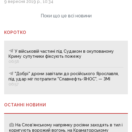
9 вересня 2019 р., 10:34
Поки що це всі новини
КОРОТКО
У військовій частині під Судаком в окупованому
Криму супутники фіксують пожежу
06:58
"Добрі" дрони завітали до російського Ярославля,
під удар міг потрапити "Славнефть-ЯНОС", — ЗМІ
06:57
ОСТАННІ НОВИНИ
На Слов’янському напрямку росіяни заходять в тил і
коригують ворожий вогонь, на Краматорському