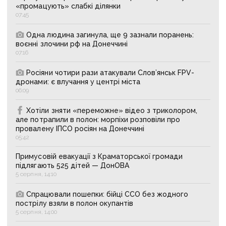
«промацують» слабкі ділянки
07:45
Одна людина загинула, ще 9 зазнали поранень:
воєнні злочини рф на Донеччині
07:16
Росіяни чотири рази атакували Слов’янськ FPV-
дронами: є влучання у центрі міста
06:09
Хотіли зняти «переможне» відео з триколором,
але потрапили в полон: морпіхи розповіли про
провалену ІПСО росіян на Донеччині
05:42
Примусовій евакуації з Краматорської громади
підлягають 525 дітей — ДонОВА
5 серпня, 14:10
Спрацювали пошепки: бійці ССО без жодного
пострілу взяли в полон окупантів
5 серпня, 14:00