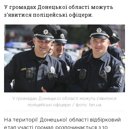
У громадах Донецької області можуть
з’явитися поліцейські офіцери.
У громадах Донецької області можуть з’явитися
поліцейські офіцери / фото: tsn.ua
На території Донецької області відбірковий
етап участі громад розпочинається з 10