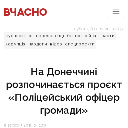
субота, 8 серпня 2026 р.
суспільство
переселенці
бізнес
війна
гранти
корупція
нардепи
відео
спецпроєкти
На Донеччині
розпочинається проєкт
«Поліцейський офіцер
громади»
9 вересня 2019 р., 10:34