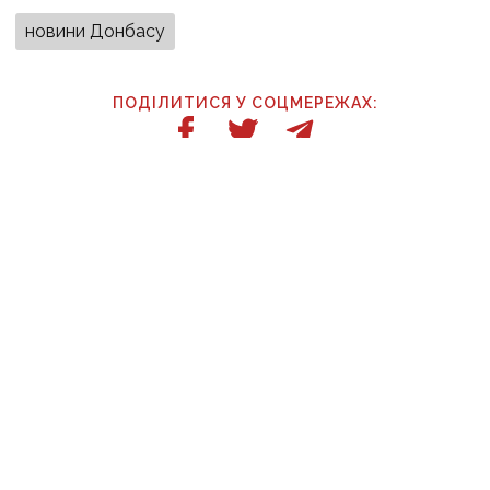
новини Донбасу
ПОДІЛИТИСЯ У СОЦМЕРЕЖАХ:
ТАКОЖ ЗА ТЕМОЮ
6 серпня, 14:00
Відрядження, відпочинок і поїздка за дітьми: ВАКС
знову відмовив Кириленкам у виїзді за кордон