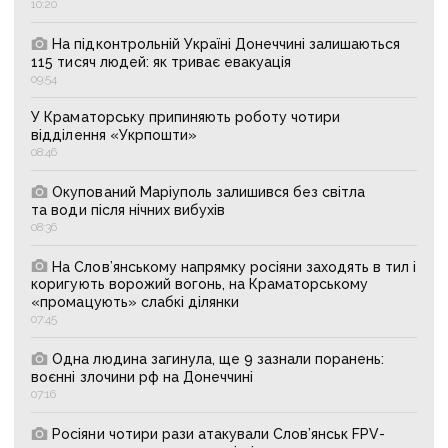
10:20
На підконтрольній Україні Донеччині залишаються
115 тисяч людей: як триває евакуація
09:54
У Краматорську припиняють роботу чотири
відділення «Укрпошти»
08:46
Окупований Маріуполь залишився без світла
та води після нічних вибухів
08:36
На Слов’янському напрямку росіяни заходять в тил і
коригують ворожий вогонь, на Краматорському
«промацують» слабкі ділянки
07:45
Одна людина загинула, ще 9 зазнали поранень:
воєнні злочини рф на Донеччині
07:16
Росіяни чотири рази атакували Слов’янськ FPV-