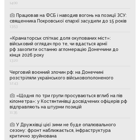
14:00
Працював на ФСБ і наводив вогонь на позиції ЗСУ:
священника Покровської єпархії засудили до 15 років
13:53
«Краматорськ спіткає доля окупованих міст»:
військовий оглядач про те, чи вдасться армії
рф захопити останню агломерацію Донеччини до
кінця 2026 року
13:20
Черговий воєнний злочин рф: на Донеччині
розстріляли українського військовополоненого
12:43
«Щодня по три групи просуваються вглиб на пів
кілометра»: у Костянтинівці досвідчених офіцерів рф
відправляють на штурми позицій
11:35
У Дружківці цієї зими не буде опалювального
сезону: фронт наближається, інфраструктура
критично зруйнована