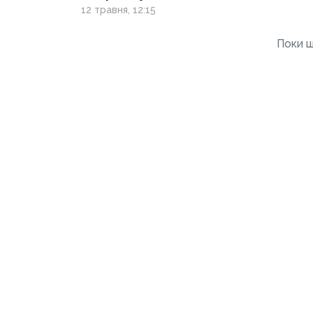
у лікарні
12 травня, 12:15
з численними
пораненнями
Поки щ