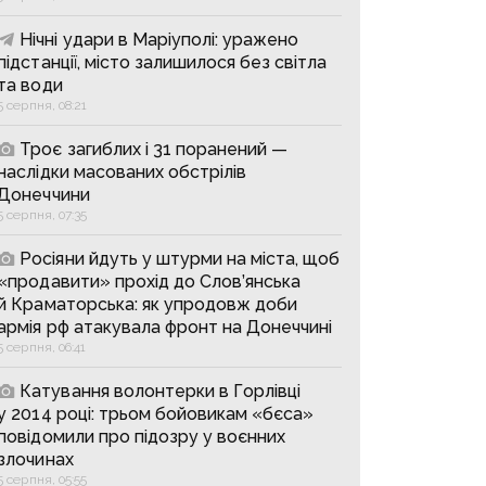
Нічні удари в Маріуполі: уражено
підстанції, місто залишилося без світла
та води
5 серпня, 08:21
Троє загиблих і 31 поранений —
наслідки масованих обстрілів
Донеччини
5 серпня, 07:35
Росіяни йдуть у штурми на міста, щоб
«продавити» прохід до Слов’янська
й Краматорська: як упродовж доби
армія рф атакувала фронт на Донеччині
5 серпня, 06:41
Катування волонтерки в Горлівці
у 2014 році: трьом бойовикам «бєса»
повідомили про підозру у воєнних
злочинах
5 серпня, 05:55