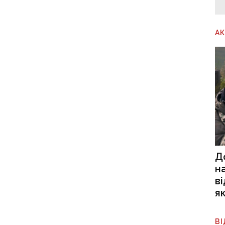
А
Д
н
в
я
В