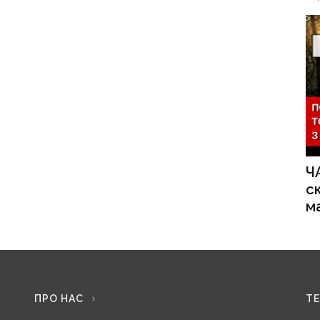
Ч
с
м
ПРО НАС
Т