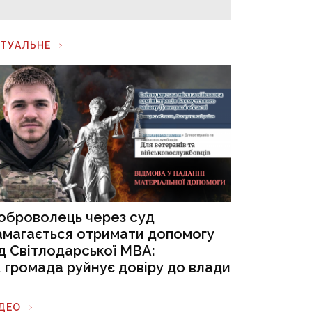
КТУАЛЬНЕ
оброволець через суд
амагається отримати допомогу
ід Світлодарської МВА:
к громада руйнує довіру до влади
ІДЕО