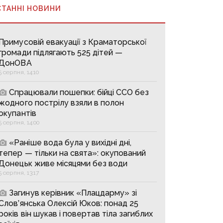
СТАННІ НОВИНИ
Примусовій евакуації з Краматорської
громади підлягають 525 дітей —
ДонОВА
5 серпня, 14:10
Спрацювали пошепки: бійці ССО без
жодного пострілу взяли в полон
окупантів
5 серпня, 14:00
«Раніше вода була у вихідні дні,
тепер — тільки на свята»: окупований
Донецьк живе місяцями без води
5 серпня, 13:17
Загинув керівник «Плацдарму» зі
Слов’янська Олексій Юков: понад 25
років він шукав і повертав тіла загиблих