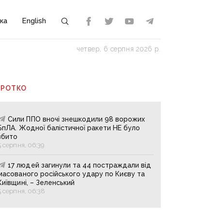
ка
English
четвер, 6 серпня 2026 р.
ОРОТКО
Сили ППО вночі знешкодили 98 ворожих
БпЛА. Жодної балістичної ракети НЕ було
збито
5 серпня, 06:39
17 людей загинули та 44 постраждали від
масованого російського удару по Києву та
Київщині, – Зеленський
5 серпня, 06:38