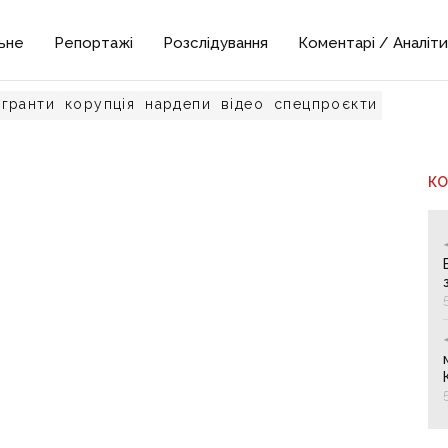
ьне
Репортажі
Розслідування
Коментарі / Аналіти
гранти
корупція
нардепи
відео
спецпроєкти
К