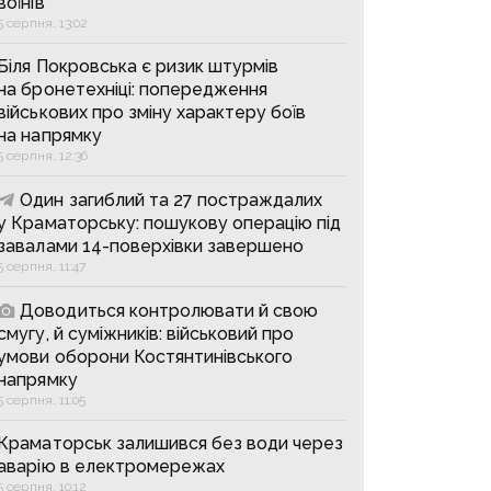
воїнів
5 серпня, 13:02
Біля Покровська є ризик штурмів
на бронетехніці: попередження
військових про зміну характеру боїв
на напрямку
5 серпня, 12:36
Один загиблий та 27 постраждалих
у Краматорську: пошукову операцію під
завалами 14-поверхівки завершено
5 серпня, 11:47
Доводиться контролювати й свою
смугу, й суміжників: військовий про
умови оборони Костянтинівського
напрямку
5 серпня, 11:05
Краматорськ залишився без води через
аварію в електромережах
5 серпня, 10:12