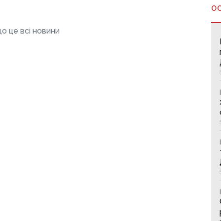
О
о це всі новини