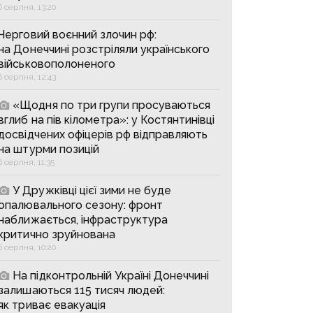
6 серпня, 13:20
Черговий воєнний злочин рф:
на Донеччині розстріляли українського
військовополоненого
6 серпня, 12:43
«Щодня по три групи просуваються
вглиб на пів кілометра»: у Костянтинівці
досвідчених офіцерів рф відправляють
на штурми позицій
6 серпня, 11:35
У Дружківці цієї зими не буде
опалювального сезону: фронт
наближається, інфраструктура
критично зруйнована
6 серпня, 10:20
На підконтрольній Україні Донеччині
залишаються 115 тисяч людей:
як триває евакуація