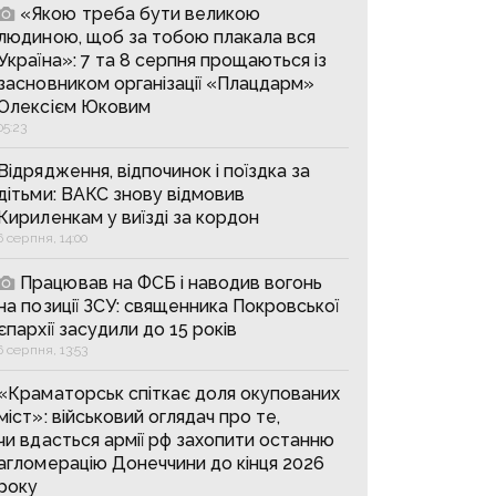
«Якою треба бути великою
людиною, щоб за тобою плакала вся
Україна»: 7 та 8 серпня прощаються із
засновником організації «Плацдарм»
Олексієм Юковим
05:23
Відрядження, відпочинок і поїздка за
дітьми: ВАКС знову відмовив
Кириленкам у виїзді за кордон
6 серпня, 14:00
Працював на ФСБ і наводив вогонь
на позиції ЗСУ: священника Покровської
єпархії засудили до 15 років
6 серпня, 13:53
«Краматорськ спіткає доля окупованих
міст»: військовий оглядач про те,
чи вдасться армії рф захопити останню
агломерацію Донеччини до кінця 2026
року