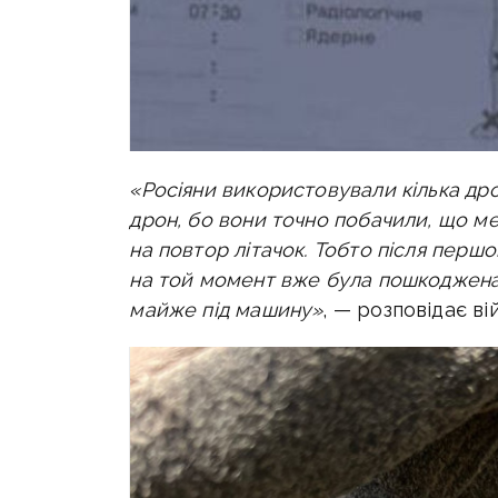
«Росіяни використовували кілька дро
дрон, бо вони точно побачили, що ме
на повтор літачок. Тобто після першо
на той момент вже була пошкоджена 
майже під машину»
, — розповідає ві