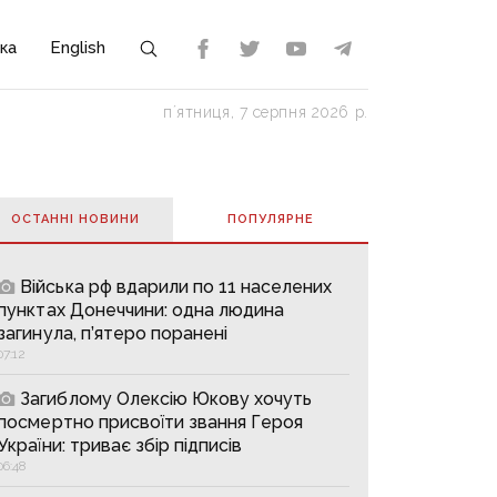
ка
English
пʼятниця, 7 серпня 2026 р.
ОСТАННІ НОВИНИ
ПОПУЛЯРНE
Війська рф вдарили по 11 населених
пунктах Донеччини: одна людина
загинула, п’ятеро поранені
07:12
Загиблому Олексію Юкову хочуть
посмертно присвоїти звання Героя
України: триває збір підписів
06:48