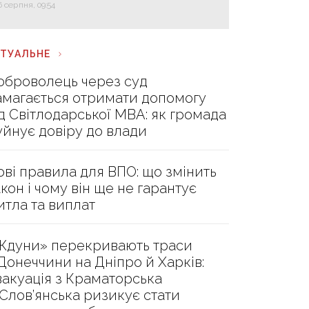
6 серпня, 09:54
КТУАЛЬНЕ
оброволець через суд
амагається отримати допомогу
ід Світлодарської МВА: як громада
уйнує довіру до влади
ові правила для ВПО: що змінить
акон і чому він ще не гарантує
итла та виплат
Ждуни» перекривають траси
 Донеччини на Дніпро й Харків:
вакуація з Краматорська
 Слов’янська ризикує стати