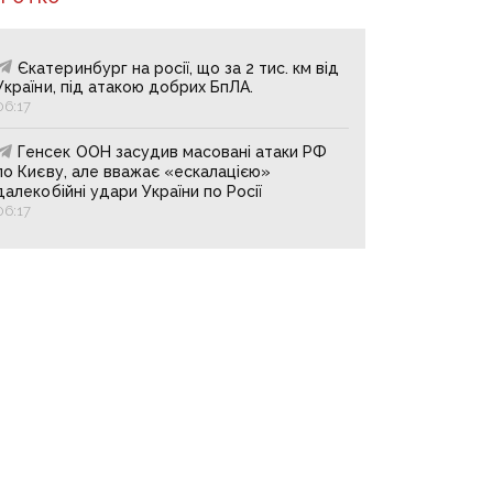
Єкатеринбург на росії, що за 2 тис. км від
України, під атакою добрих БпЛА.
06:17
Генсек ООН засудив масовані атаки РФ
по Києву, але вважає «ескалацією»
далекобійні удари України по Росії
06:17