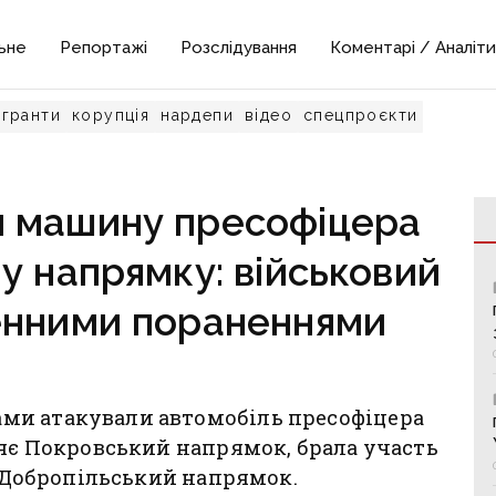
ьне
Репортажі
Розслідування
Коментарі / Аналіти
гранти
корупція
нардепи
відео
спецпроєкти
и машину пресофіцера
у напрямку: військовий
ленними пораненнями
ми атакували автомобіль пресофіцера
няє Покровський напрямок, брала участь
а Добропільський напрямок.