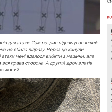
с
КО
нів для атаки. Сам розрив підсвічував інший
не не вбило відразу. Через це кинули
ї атаки мені вдалося вибігти з машини, але
вся права сторона. А другий дрон влетів
йськовий.