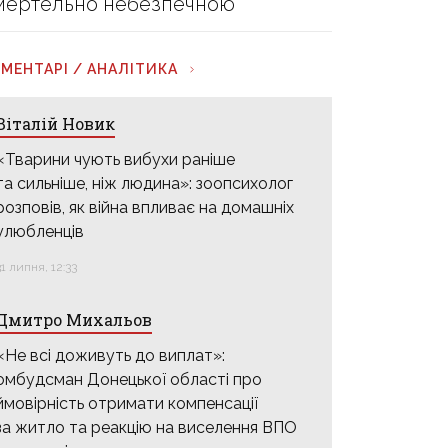
мертельно небезпечною
МЕНТАРІ / АНАЛІТИКА
Віталій Новик
«Тварини чують вибухи раніше
та сильніше, ніж людина»: зоопсихолог
розповів, як війна впливає на домашніх
улюбленців
31 липня, 12:33
Дмитро Михальов
«Не всі доживуть до виплат»:
омбудсман Донецької області про
ймовірність отримати компенсації
за житло та реакцію на виселення ВПО