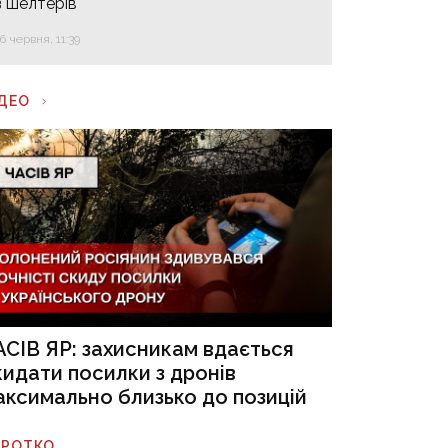
з шелтерів
16 червня, 11:39
ІДЕО
АСІВ ЯР: захисникам вдається
кидати посилки з дронів
аксимально близько до позицій
ОРОТКО