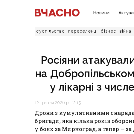
Новини
Актуал
суспільство
переселенці
бізнес
війна
Росіяни атакувал
на Добропільськом
у лікарні з чис
12 травня 2026 р., 12:15
Дрони з кумулятивними снаряда
бригади, яка кілька років оборо
у боях за Мирноград, а тепер — з