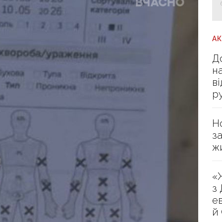
А
Д
н
в
р
Н
з
ж
«
з
е
й