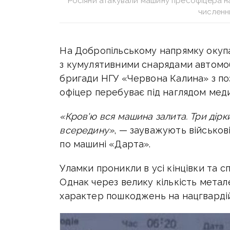
Росіяни атакували машину пресофіцера на
численн
На Добропільському напрямку окуп
з кумулятивними снарядами автомобі
бригади НГУ «Червона Калина» з поз
офіцер перебуває під наглядом медик
«Кров'ю вся машина залита. Три дірки
всередину»
, — зауважують військові
по машині «Дарта».
Уламки проникли в усі кінцівки та с
Однак через велику кількість металев
характер пошкоджень на нацгвардій