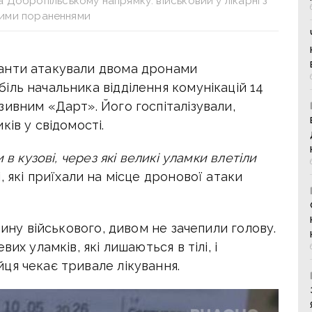
 Добропільському напрямку: військовий у лікарні з
ими пораненнями
анти атакували двома дронами
ль начальника відділення комунікацій 14
ивним «Дарт». Його госпіталізували,
ів у свідомості.
 в кузові, через які великі уламки влетіли
, які приїхали на місце дронової атаки
пину військового, дивом не зачепили голову.
их уламків, які лишаються в тілі, і
ця чекає тривале лікування.