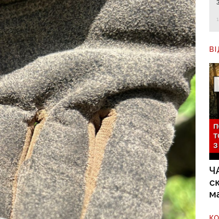
В
Ч
с
м
К