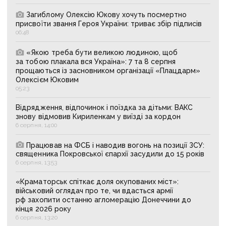
Загиблому Олексію Юкову хочуть посмертно
присвоїти звання Героя України: триває збір підписів
06:48
«Якою треба бути великою людиною, щоб
за тобою плакала вся Україна»: 7 та 8 серпня
прощаються із засновником організації «Плацдарм»
Олексієм Юковим
05:23
Відрядження, відпочинок і поїздка за дітьми: ВАКС
знову відмовив Кириленкам у виїзді за кордон
6 серпня, 14:00
Працював на ФСБ і наводив вогонь на позиції ЗСУ:
священника Покровської єпархії засудили до 15 років
6 серпня, 13:53
«Краматорськ спіткає доля окупованих міст»:
військовий оглядач про те, чи вдасться армії
рф захопити останню агломерацію Донеччини до
кінця 2026 року
6 серпня, 13:20