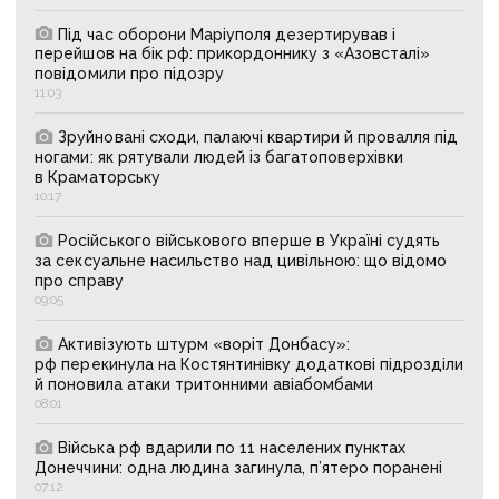
Під час оборони Маріуполя дезертирував і
перейшов на бік рф: прикордоннику з «Азовсталі»
повідомили про підозру
11:03
Зруйновані сходи, палаючі квартири й провалля під
ногами: як рятували людей із багатоповерхівки
в Краматорську
10:17
Російського військового вперше в Україні судять
за сексуальне насильство над цивільною: що відомо
про справу
09:05
Активізують штурм «воріт Донбасу»:
рф перекинула на Костянтинівку додаткові підрозділи
й поновила атаки тритонними авіабомбами
08:01
Війська рф вдарили по 11 населених пунктах
Донеччини: одна людина загинула, п’ятеро поранені
07:12