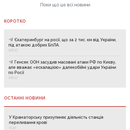
Поки що це всі новини
КОРОТКО
Єкатеринбург на росії, що за 2 тис. км від України,
під атакою добрих БпЛА.
06:17
Генсек ООН засудив масовані атаки РФ по Києву,
але вважає «ескалацією» далекобійні удари України
по Росії
06:17
ОСТАННІ НОВИНИ
У Краматорську призупиняє діяльність станція
переливання крові
11:42