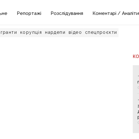
ьне
Репортажі
Розслідування
Коментарі / Аналіти
гранти
корупція
нардепи
відео
спецпроєкти
К