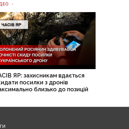
ІДЕО
АСІВ ЯР: захисникам вдається
кидати посилки з дронів
аксимально близько до позицій
ЕГИ