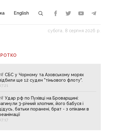
ка
English
субота, 8 серпня 2026 р.
ОРОТКО
СБС у Чорному та Азовському морях
підбили ще 12 суден "тіньового флоту".
07:21
Удар рф по Пухівці на Броварщині:
загинули 3-річний хлопчик, його бабуся і
дідусь, батьки поранені, брат - з опіками в
реанімації
07:17