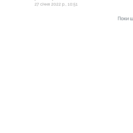
жителів Донеччини
27 січня 2022 р., 10:51
та Луганщини
Поки щ