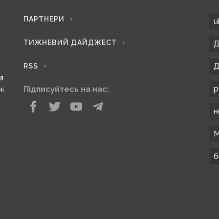
ПАРТНЕРИ
u
ТИЖНЕВИЙ ДАЙДЖЕСТ
Д
Д
RSS
ся
р
Підписуйтесь на нас:
ні
н
М
б