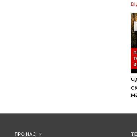
В
Ч
с
м
ПРО НАС
Т