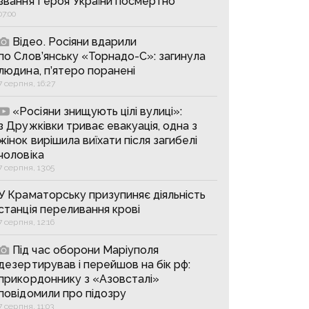
звання Героя України посмертно
07:00
Відео. Росіяни вдарили
по Слов’янську «Торнадо-С»: загинула
людина, п’ятеро поранені
7 серпня, 16:27
«Росіяни знищують цілі вулиці»:
з Дружківки триває евакуація, одна з
жінок вирішила виїхати після загибелі
чоловіка
7 серпня, 13:05
У Краматорську призупиняє діяльність
станція переливання крові
7 серпня, 12:16
Під час оборони Маріуполя
дезертирував і перейшов на бік рф:
прикордоннику з «Азовсталі»
повідомили про підозру
7 серпня, 11:03