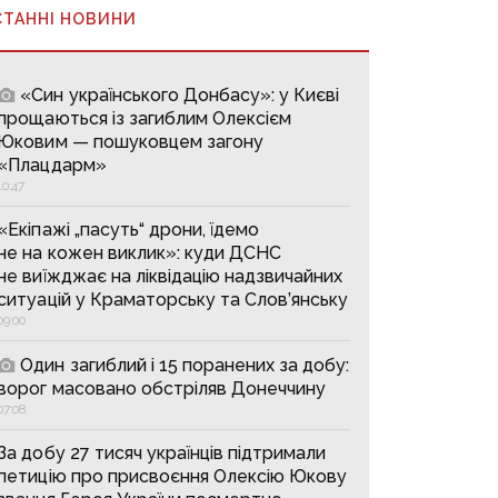
СТАННІ НОВИНИ
«Син українського Донбасу»: у Києві
прощаються із загиблим Олексієм
Юковим — пошуковцем загону
«Плацдарм»
10:47
«Екіпажі „пасуть“ дрони, їдемо
не на кожен виклик»: куди ДСНС
не виїжджає на ліквідацію надзвичайних
ситуацій у Краматорську та Слов’янську
09:00
Один загиблий і 15 поранених за добу:
ворог масовано обстріляв Донеччину
07:08
За добу 27 тисяч українців підтримали
петицію про присвоєння Олексію Юкову