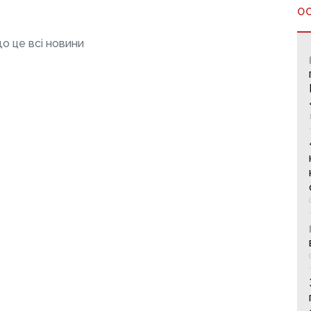
О
о це всі новини