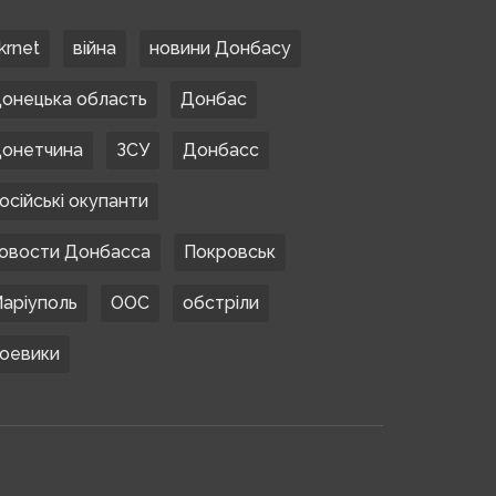
krnet
війна
новини Донбасу
онецька область
Донбас
онетчина
ЗСУ
Донбасс
осійські окупанти
овости Донбасса
Покровськ
аріуполь
ООС
обстріли
оевики