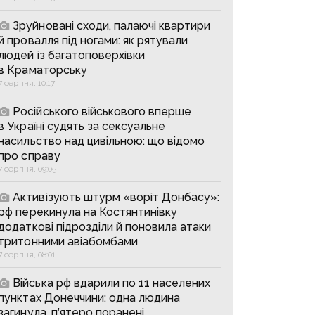
Зруйновані сходи, палаючі квартири
й провалля під ногами: як рятували
людей із багатоповерхівки
в Краматорську
7 серпня, 10:17
Російського військового вперше
в Україні судять за сексуальне
насильство над цивільною: що відомо
про справу
7 серпня, 09:05
Активізують штурм «воріт Донбасу»:
рф перекинула на Костянтинівку
додаткові підрозділи й поновила атаки
тритонними авіабомбами
7 серпня, 08:01
Війська рф вдарили по 11 населених
пунктах Донеччини: одна людина
загинула, п’ятеро поранені