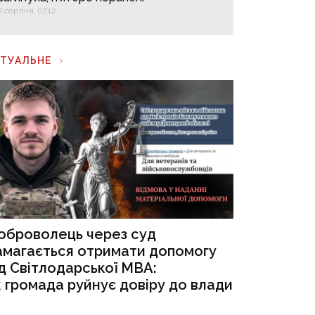
7 серпня, 07:12
КТУАЛЬНЕ
оброволець через суд
амагається отримати допомогу
ід Світлодарської МВА:
к громада руйнує довіру до влади