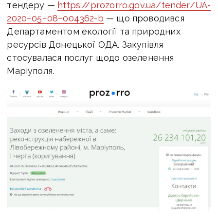
тендеру —
https://prozorro.gov.ua/tender/UA-
2020−05−08−004362-b
— що проводився
Департаментом екології та природних
ресурсів Донецької ОДА. Закупівля
стосувалася послуг щодо озеленення
Маріуполя.