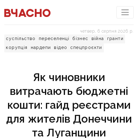
четвер, 6 серпня 2026 р.
суспільство
переселенці
бізнес
війна
гранти
корупція
нардепи
відео
спецпроєкти
Як чиновники
витрачають бюджетні
кошти: гайд реєстрами
для жителів Донеччини
та Луганщини