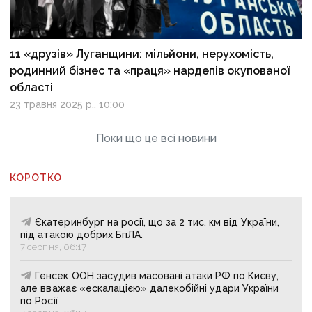
11 «друзів» Луганщини: мільйони, нерухомість,
родинний бізнес та «праця» нардепів окупованої
області
23 травня 2025 р., 10:00
Поки що це всі новини
КОРОТКО
Єкатеринбург на росії, що за 2 тис. км від України,
під атакою добрих БпЛА.
7 серпня, 06:17
Генсек ООН засудив масовані атаки РФ по Києву,
але вважає «ескалацією» далекобійні удари України
по Росії