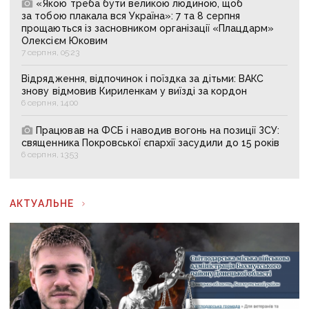
«Якою треба бути великою людиною, щоб
за тобою плакала вся Україна»: 7 та 8 серпня
прощаються із засновником організації «Плацдарм»
Олексієм Юковим
7 серпня, 05:23
Відрядження, відпочинок і поїздка за дітьми: ВАКС
знову відмовив Кириленкам у виїзді за кордон
6 серпня, 14:00
Працював на ФСБ і наводив вогонь на позиції ЗСУ:
священника Покровської єпархії засудили до 15 років
6 серпня, 13:53
АКТУАЛЬНЕ