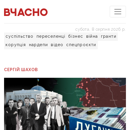
субота, 8 серпня 2026 р.
суспільство
переселенці
бізнес
війна
гранти
корупція
нардепи
відео
спецпроєкти
СЕРГІЙ ШАХОВ