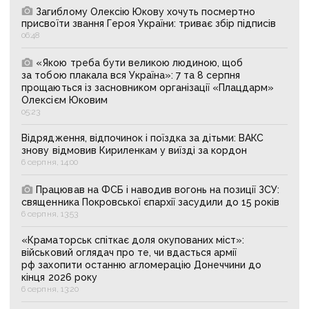
Загиблому Олексію Юкову хочуть посмертно
присвоїти звання Героя України: триває збір підписів
06:48
«Якою треба бути великою людиною, щоб
за тобою плакала вся Україна»: 7 та 8 серпня
прощаються із засновником організації «Плацдарм»
Олексієм Юковим
05:23
Відрядження, відпочинок і поїздка за дітьми: ВАКС
знову відмовив Кириленкам у виїзді за кордон
6 серпня, 14:00
Працював на ФСБ і наводив вогонь на позиції ЗСУ:
священника Покровської єпархії засудили до 15 років
6 серпня, 13:53
«Краматорськ спіткає доля окупованих міст»:
військовий оглядач про те, чи вдасться армії
рф захопити останню агломерацію Донеччини до
кінця 2026 року
6 серпня, 13:20