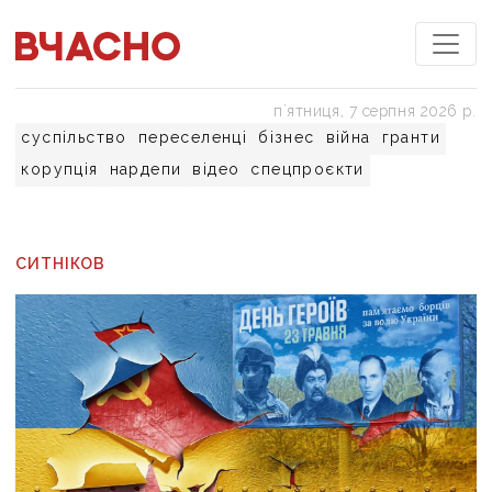
пʼятниця, 7 серпня 2026 р.
суспільство
переселенці
бізнес
війна
гранти
корупція
нардепи
відео
спецпроєкти
СИТНІКОВ