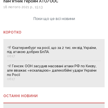
пам’ятник героям АТО/ООС
18 лютого 2021 р., 15:13
Поки що це всі новини
КОРОТКО
Єкатеринбург на росії, що за 2 тис. км від України,
під атакою добрих БпЛА.
06:17
Генсек ООН засудив масовані атаки РФ по Києву,
але вважає «ескалацією» далекобійні удари України
по Росії
06:17
ОСТАННІ НОВИНИ