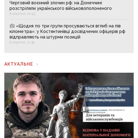
Черговий воєнний злочин рф: на Донеччині
розстріляли українського військовополоненого
6 серпня, 12:43
«Щодня по три групи просуваються вглиб на пів
кілометра»: у Костянтинівці досвідчених офіцерів рф
відправляють на штурми позицій
6 серпня, 11:35
АКТУАЛЬНЕ