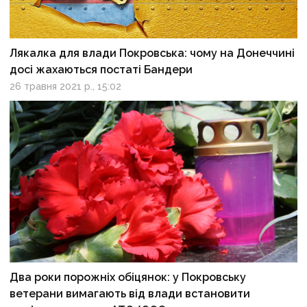
Лякалка для влади Покровська: чому на Донеччині
досі жахаються постаті Бандери
26 травня 2021 р., 15:02
Два роки порожніх обіцянок: у Покровську
ветерани вимагають від влади встановити