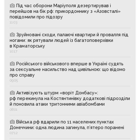
Під час оборони Маріуполя дезертирував і
перейшов на бік рф: прикордоннику з «Азовсталі»
повідомили про підозру
11:03
Зруйновані сходи, палаючі квартири й провалля під
ногами: як рятували людей із багатоповерхівки
в Краматорську
10:17
Російського військового вперше в Україні судять
за сексуальне насильство над цивільною: що відомо
про справу
09:05
Активізують штурм «воріт Донбасу»:
рф перекинула на Костянтинівку додаткові підрозділи
й поновила атаки тритонними авіабомбами
08:01
Війська рф вдарили по 11 населених пунктах
Донеччини: одна людина загинула, п’ятеро поранені
07:12