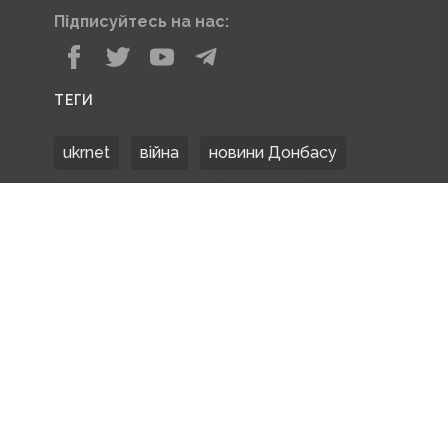
Підписуйтесь на нас:
ТЕГИ
ukrnet
війна
новини Донбасу
Донецька область
Донбас
Донетчина
ЗСУ
Донбасс
російські окупанти
новости Донбасса
Покровськ
Маріуполь
ООС
обстріли
боевики