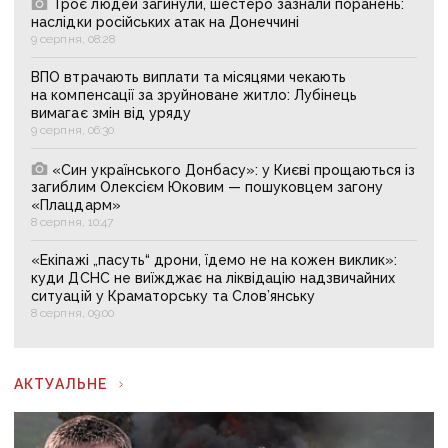
Троє людей загинули, шестеро зазнали поранень:
наслідки російських атак на Донеччині
9 серпня, 08:28
ВПО втрачають виплати та місяцями чекають
на компенсації за зруйноване житло: Лубінець
вимагає змін від уряду
9 серпня, 06:30
«Син українського Донбасу»: у Києві прощаються із
загиблим Олексієм Юковим — пошуковцем загону
«Плацдарм»
8 серпня, 10:47
«Екіпажі „пасуть“ дрони, їдемо не на кожен виклик»:
куди ДСНС не виїжджає на ліквідацію надзвичайних
ситуацій у Краматорську та Слов’янську
8 серпня, 09:00
АКТУАЛЬНЕ