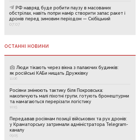
РФ навряд буде робити паузу в масованих
обстрілах, навіть попри намір створити запас ракет і
дронів перед зимовим періодом — Скібіцький
07:07
ОСТАННІ НОВИНИ
Люди тікають через вікна з палаючих будинків:
як російські КАБи нищать Дружківку
11:06
Росіяни змінюють тактику біля Покровська:
накопичують малі піхотні групи, готують бронештурми
та намагаються перерізати логістику
10:15
Передавав росіянам позиції військових та рух дронів:
у Краматорську затримали адміністратора Telegram-
каналу
09:05