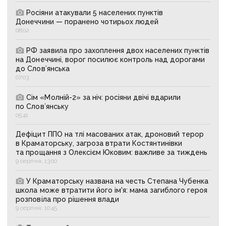
Росіяни атакували 5 населених пунктів
Донеччини — поранено чотирьох людей
08:02
РФ заявила про захоплення двох населених пунктів
на Донеччині, ворог посилює контроль над дорогами
до Слов’янська
07:03
Сім «Молній-2» за ніч: росіяни двічі вдарили
по Слов’янську
05:41
Дефіцит ППО на тлі масованих атак, дроновий терор
в Краматорську, загроза втрати Костянтинівки
та прощання з Олексієм Юковим: важливе за тиждень
9 серпня, 13:00
У Краматорську названа на честь Степана Чубенка
школа може втратити його ім'я: мама загиблого героя
розповіла про рішення влади
9 серпня, 10:45