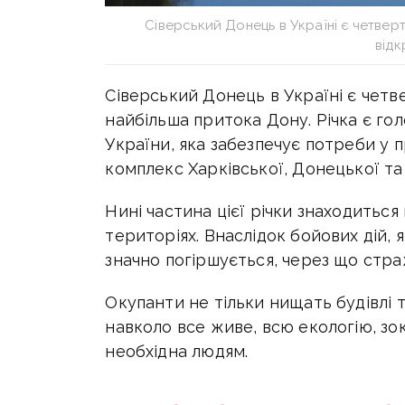
Сіверський Донець в Україні є четве
від
Сіверський Донець в Україні є четв
найбільша притока Дону. Річка є
гол
України, яка забезпечує потреби у 
комплекс Харківської, Донецької та
Нині частина цієї річки знаходитьс
територіях. Внаслідок бойових дій, я
значно погіршується, через що стра
Окупанти не тільки нищать будівлі 
навколо все живе, всю екологію, зо
необхідна людям.