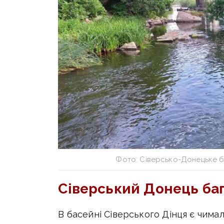
Фото:
Сіверсько-Донецьке б
Сіверський Донець баг
В басейні Сіверського Дінця є чимал