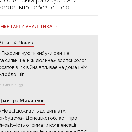
 Слов’янська ризикує стати
мертельно небезпечною
МЕНТАРІ / АНАЛІТИКА
Віталій Новик
«Тварини чують вибухи раніше
та сильніше, ніж людина»: зоопсихолог
розповів, як війна впливає на домашніх
улюбленців
31 липня, 12:33
Дмитро Михальов
«Не всі доживуть до виплат»:
омбудсман Донецької області про
ймовірність отримати компенсації