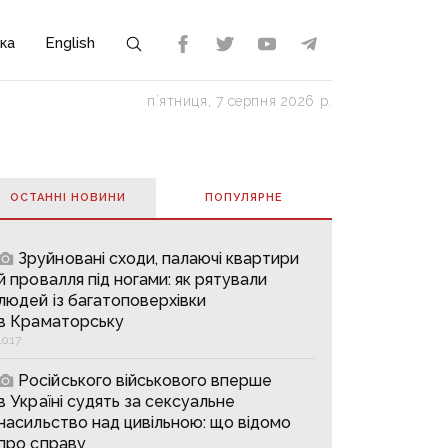
ка
English
пʼятниця, 7 серпня 2026 р.
ОСТАННІ НОВИНИ
ПОПУЛЯРНE
Зруйновані сходи, палаючі квартири
й провалля під ногами: як рятували
людей із багатоповерхівки
в Краматорську
10:17
Російського військового вперше
в Україні судять за сексуальне
насильство над цивільною: що відомо
про справу