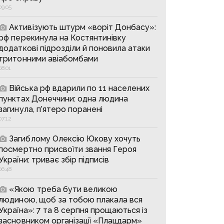
09:05
Активізують штурм «воріт Донбасу»:
рф перекинула на Костянтинівку
додаткові підрозділи й поновила атаки
тритонними авіабомбами
08:01
Війська рф вдарили по 11 населених
пунктах Донеччини: одна людина
загинула, п’ятеро поранені
07:12
Загиблому Олексію Юкову хочуть
посмертно присвоїти звання Героя
України: триває збір підписів
06:48
«Якою треба бути великою
людиною, щоб за тобою плакала вся
Україна»: 7 та 8 серпня прощаються із
засновником організації «Плацдарм»