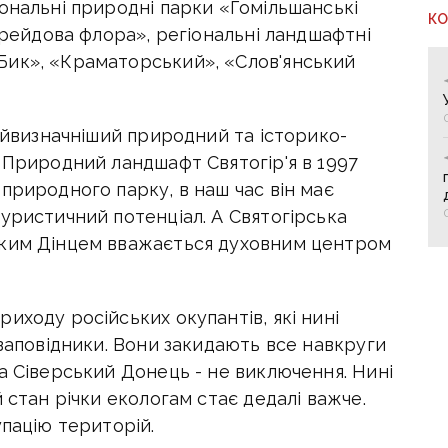
ональні природні парки «Гомільшанські
К
«Крейдова флора», регіональні ландшафтні
Бик», «Краматорський», «Слов'янський
найвизначніший природний та історико-
 Природний ландшафт Святогір'я в 1997
природного парку, в наш час він має
уристичний потенціал. А Святогірська
ьким Дінцем вважається духовним центром
иходу російських окупантів, які нині
 заповідники. Вони закидають все навкруги
а Сіверський Донець - не виключення. Нині
 стан річки екологам стає дедалі важче.
упацію територій.