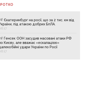
ОРОТКО
Єкатеринбург на росії, що за 2 тис. км від
України, під атакою добрих БпЛА.
06:17
Генсек ООН засудив масовані атаки РФ
по Києву, але вважає «ескалацією»
далекобійні удари України по Росії
06:17