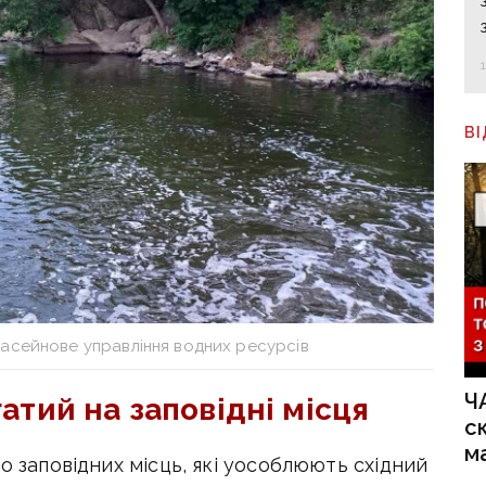
В
асейнове управління водних ресурсів
Ч
атий на заповідні місця
с
м
о заповідних місць, які уособлюють східний