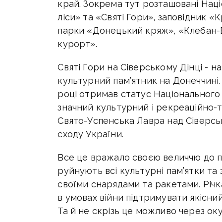
край. Зокрема тут розташовані Наці
ліси» та «Святі Гори», заповідник 
парки «Донецький кряж», «Клебан-
курорт».
Святі Гори на Сіверському Дінці - 
культурний пам’ятник на Донеччині.
році отримав статус Національного 
значний культурний і рекреаційно-т
Свято-Успенська Лавра над Сіверс
сходу України.
Все це вражало своєю величчю до пр
руйнують всі культурні пам’ятки та
своїми снарядами та ракетами. Річк
в умовах війни підтримувати якісний
Та й не скрізь це можливо через ок