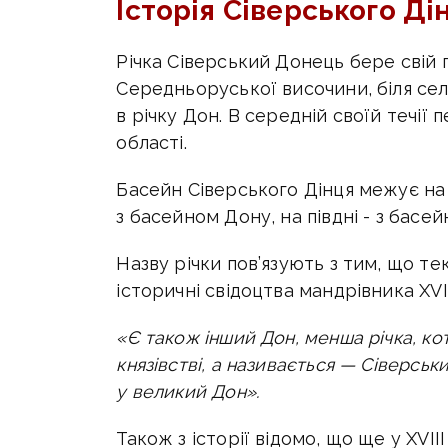
Історія Сіверського Ді
Річка Сіверський Донець бере свій 
Середньоруської височини, біля сел
в річку Дон. В середній своїй течії
області.
Басейн Сіверського Дінця межує на з
з басейном Дону, на півдні - з басей
Назву річки пов’язують з тим, що те
історичні свідоцтва мандрівника XVI
«Є також інший Дон, менша річка, ко
князівстві, а називається — Сіверськ
у великий Дон».
Також з історії відомо, що ще у XVII