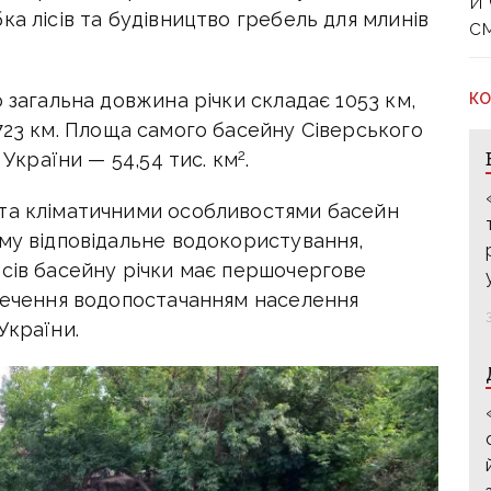
й
ка лісів та будівництво гребель для млинів
с
о загальна довжина річки складає
1053 км
,
КО
723 км.
Площа самого басейну Сіверського
2
України — 54,54 тис. км
.
 та кліматичними особливостями басейн
ому відповідальне водокористування,
рсів басейну річки має першочергове
зпечення водопостачанням населення
України.