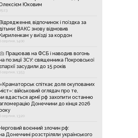
Олексієм Юковим
05:23
Відрядження, відпочинок і поїздка за
дітьми: ВАКС знову відмовив
Кириленкам у виїзді за кордон
6 серпня, 14:00
Працював на ФСБ і наводив вогонь
на позиції ЗСУ: священника Покровської
єпархії засудили до 15 років
6 серпня, 13:53
«Краматорськ спіткає доля окупованих
міст»: військовий оглядач про те,
чи вдасться армії рф захопити останню
агломерацію Донеччини до кінця 2026
року
6 серпня, 13:20
Черговий воєнний злочин рф:
на Донеччині розстріляли українського