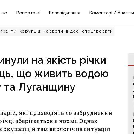
ьне
Репортажі
Розслідування
Коментарі / Аналіти
гранти
корупція
нардепи
відео
спецпроєкти
линули на якість річки
ць, що живить водою
 та Луганщину
аварій, які призводять до забруднення
річці зберігається в нормі. Однак
 окупації, й там екологічна ситуація