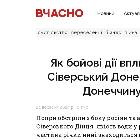
Новини
Актуал
суспільство
переселенці
бізнес
війна
Як бойові дії вп
Сіверський Доне
Донеччину
21 вересня 2024 р., 09:30
Попри обстріли з боку росіян та 
Сіверського Дінця, якість води у 
частина річки нині знаходиться в