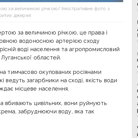
ртою за величиною річкою/ Ілюстративне фото з
критих джерел
ертою за величиною річкою, це права і
овною водоносною артерією сходу
прісній воді населення та агропромисловий
 Луганської областей.
я на тимчасово окупованих росіянами
кі ведуть загарбники на сході, якість води
ждає місцеве населення.
та вбивають цивільних, вони руйнують
крема, забруднюючи воду, яка так