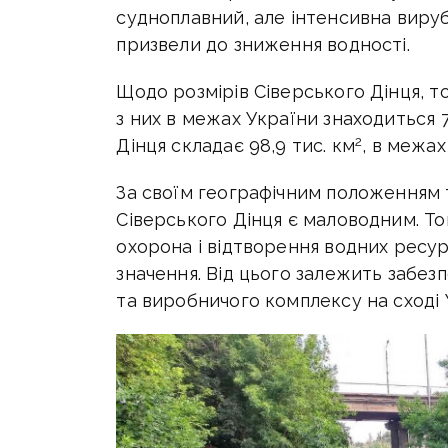
судноплавний, але інтенсивна вируб
призвели до зниження водності.
Щодо розмірів Сіверського Дінця, т
з них в межах України знаходиться
2
Дінця складає 98,9 тис. км
,
в межах 
За своїм географічним положенням
Сіверського Дінця є маловодним. Т
охорона і відтворення водних ресу
значення. Від цього залежить забе
та виробничого комплексу на сході 