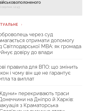
військовополоненого
6 серпня, 12:43
КТУАЛЬНЕ
оброволець через суд
амагається отримати допомогу
ід Світлодарської МВА: як громада
уйнує довіру до влади
ові правила для ВПО: що змінить
акон і чому він ще не гарантує
итла та виплат
Ждуни» перекривають траси
 Донеччини на Дніпро й Харків:
вакуація з Краматорська