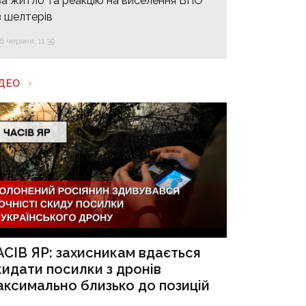
за житло та реакцію на виселення ВПО
з шелтерів
16 червня, 11:39
ІДЕО
АСІВ ЯР: захисникам вдається
кидати посилки з дронів
аксимально близько до позицій