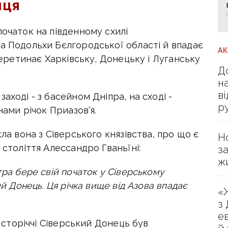
нця
початок на південному схилі
а Подольхи Бєлгородської області й впадає
А
 перетинає Харківську, Донецьку і Луганську
Д
н
в
аході - з басейном Дніпра, на сході -
р
нами річок Приазов’я.
кла вона з Сіверського князівства, про що є
Н
 століття Алессандро Гваньїні:
з
ж
тра бере свій початок у Сіверському
ий Донець. Ця річка вище від Азова впадає
«
з
е
I сторіччі Сіверський Донець був