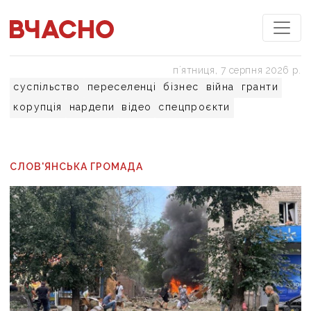
пʼятниця, 7 серпня 2026 р.
суспільство
переселенці
бізнес
війна
гранти
корупція
нардепи
відео
спецпроєкти
СЛОВ'ЯНСЬКА ГРОМАДА