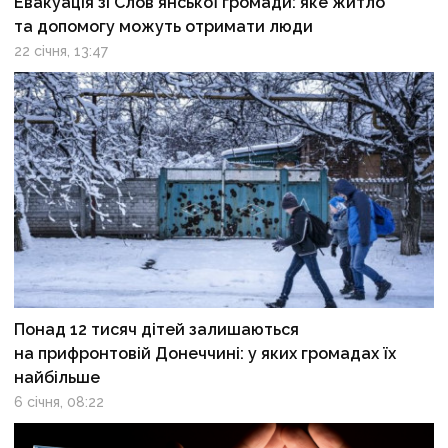
Евакуація зі Слов’янської громади: яке житло
та допомогу можуть отримати люди
22 січня, 13:47
Понад 12 тисяч дітей залишаються
на прифронтовій Донеччині: у яких громадах їх
найбільше
6 січня, 08:22