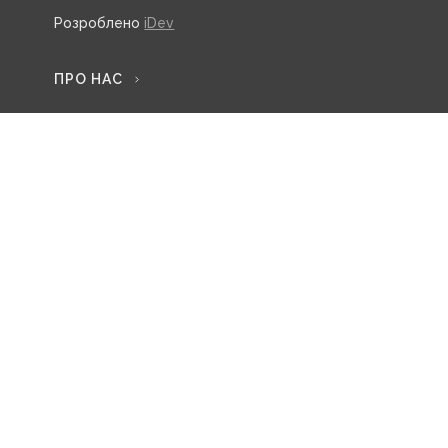
Розроблено
iDev
ПРО НАС
ПАРТНЕРИ
ТИЖНЕВИЙ ДАЙДЖЕСТ
RSS
Підписуйтесь на нас:
ТЕГИ
ukrnet
війна
новини Донбасу
Донецька область
Донбас