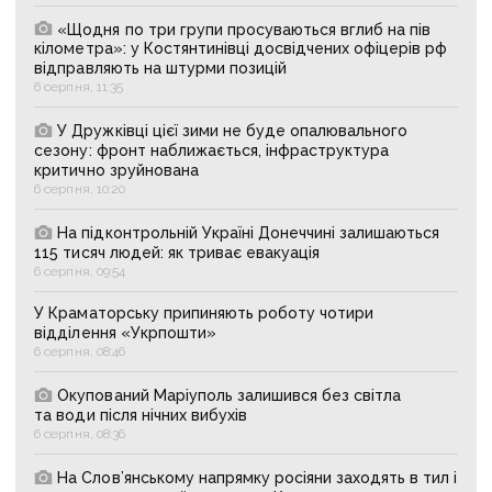
«Щодня по три групи просуваються вглиб на пів
кілометра»: у Костянтинівці досвідчених офіцерів рф
відправляють на штурми позицій
6 серпня, 11:35
У Дружківці цієї зими не буде опалювального
сезону: фронт наближається, інфраструктура
критично зруйнована
6 серпня, 10:20
На підконтрольній Україні Донеччині залишаються
115 тисяч людей: як триває евакуація
6 серпня, 09:54
У Краматорську припиняють роботу чотири
відділення «Укрпошти»
6 серпня, 08:46
Окупований Маріуполь залишився без світла
та води після нічних вибухів
6 серпня, 08:36
На Слов’янському напрямку росіяни заходять в тил і