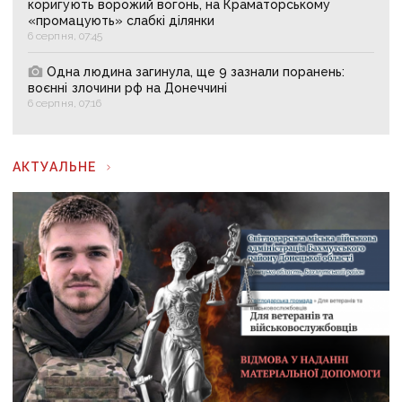
коригують ворожий вогонь, на Краматорському
«промацують» слабкі ділянки
6 серпня, 07:45
Одна людина загинула, ще 9 зазнали поранень:
воєнні злочини рф на Донеччині
6 серпня, 07:16
АКТУАЛЬНЕ