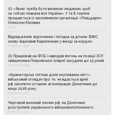
«Якою треба бути великою людиною, щоб
за тобою плакала вся Україна»: 7 та 8 серпня
прощаються із засновником організації «Плацдарм»
Олексієм Юковим
05:23
Відрядження, відпочинок і поїздка за дітьми: ВАКС
знову відмовив Кириленкам у виїзді за кордон
6 серпня, 14:00
Працював на ФСБ і наводив вогонь на позиції ЗСУ:
священника Покровської єпархії засудили до 15 років
6 серпня, 13:53
«Краматорськ спіткає доля окупованих міст»:
військовий оглядач про те, чи вдасться армії
рф захопити останню агломерацію Донеччини до
кінця 2026 року
6 серпня, 13:20
Черговий воєнний злочин рф: на Донеччині
розстріляли українського військовополоненого
6 серпня, 12:43