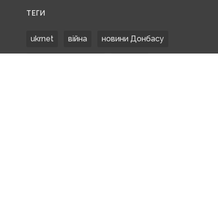
ТЕГИ
ukrnet
війна
новини Донбасу
Донецька область
Донбас
Донетчина
ЗСУ
Донбасс
російські окупанти
новости Донбасса
Покровськ
Маріуполь
ООС
обстріли
боевики