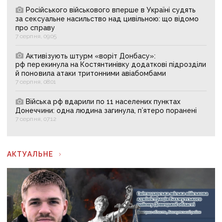
Російського військового вперше в Україні судять
за сексуальне насильство над цивільною: що відомо
про справу
7 серпня, 09:05
Активізують штурм «воріт Донбасу»:
рф перекинула на Костянтинівку додаткові підрозділи
й поновила атаки тритонними авіабомбами
7 серпня, 08:01
Війська рф вдарили по 11 населених пунктах
Донеччини: одна людина загинула, п’ятеро поранені
7 серпня, 07:12
АКТУАЛЬНЕ