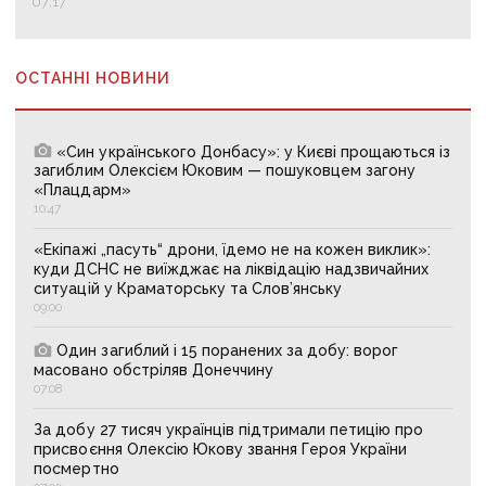
07:17
ОСТАННІ НОВИНИ
«Син українського Донбасу»: у Києві прощаються із
загиблим Олексієм Юковим — пошуковцем загону
«Плацдарм»
10:47
«Екіпажі „пасуть“ дрони, їдемо не на кожен виклик»:
куди ДСНС не виїжджає на ліквідацію надзвичайних
ситуацій у Краматорську та Слов’янську
09:00
Один загиблий і 15 поранених за добу: ворог
масовано обстріляв Донеччину
07:08
За добу 27 тисяч українців підтримали петицію про
присвоєння Олексію Юкову звання Героя України
посмертно