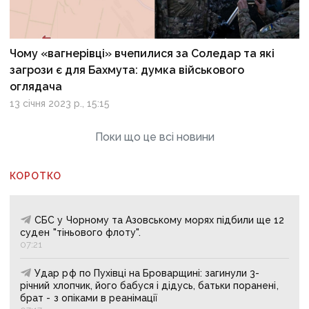
Чому «вагнерівці» вчепилися за Соледар та які
загрози є для Бахмута: думка військового
оглядача
13 січня 2023 р., 15:15
Поки що це всі новини
КОРОТКО
СБС у Чорному та Азовському морях підбили ще 12
суден "тіньового флоту".
07:21
Удар рф по Пухівці на Броварщині: загинули 3-
річний хлопчик, його бабуся і дідусь, батьки поранені,
брат - з опіками в реанімації