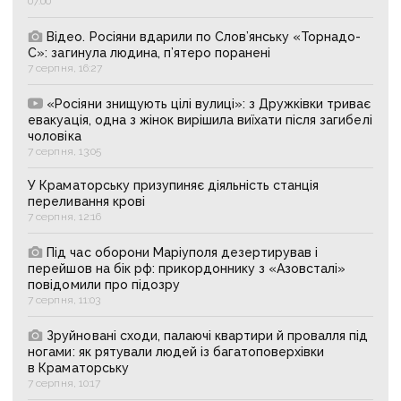
07:00
Відео. Росіяни вдарили по Слов’янську «Торнадо-
С»: загинула людина, п’ятеро поранені
7 серпня, 16:27
«Росіяни знищують цілі вулиці»: з Дружківки триває
евакуація, одна з жінок вирішила виїхати після загибелі
чоловіка
7 серпня, 13:05
У Краматорську призупиняє діяльність станція
переливання крові
7 серпня, 12:16
Під час оборони Маріуполя дезертирував і
перейшов на бік рф: прикордоннику з «Азовсталі»
повідомили про підозру
7 серпня, 11:03
Зруйновані сходи, палаючі квартири й провалля під
ногами: як рятували людей із багатоповерхівки
в Краматорську
7 серпня, 10:17