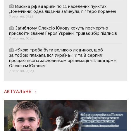
Війська рф вдарили по 11 населених пунктах
Донеччини: одна людина загинула, п’ятеро поранені
7 серпня, 07:12
Загиблому Олексію Юкову хочуть посмертно
присвоїти звання Героя України: триває збір підписів
7 серпня, 06:48
«Якою треба бути великою людиною, щоб
за тобою плакала вся Україна»: 7 та 8 серпня
прощаються із засновником організації «Плацдарм»
Олексієм Юковим
7 серпня, 05:23
АКТУАЛЬНЕ