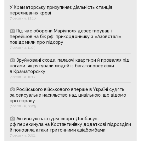
У Краматорську призупиняє діяльність станція
переливання крові
7 серпня, 12:16
Під час оборони Маріуполя дезертирував і
перейшов на бік рф: прикордоннику з «Азовсталі»
повідомили про підозру
7 серпня, 11:03
Зруйновані сходи, палаючі квартири й провалля під
ногами: як рятували людей із багатоповерхівки
в Краматорську
7 серпня, 10:17
Російського військового вперше в Україні судять
за сексуальне насильство над цивільною: що відомо
про справу
7 серпня, 09:05
Активізують штурм «воріт Донбасу»:
рф перекинула на Костянтинівку додаткові підрозділи
й поновила атаки тритонними авіабомбами
7 серпня, 08:01