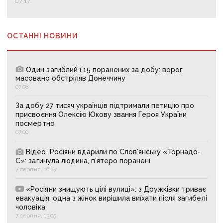
07:17
ОСТАННІ НОВИНИ
Один загиблий і 15 поранених за добу: ворог
масовано обстріляв Донеччину
07:08
За добу 27 тисяч українців підтримали петицію про
присвоєння Олексію Юкову звання Героя України
посмертно
07:00
Відео. Росіяни вдарили по Слов’янську «Торнадо-
С»: загинула людина, п’ятеро поранені
7 серпня, 16:27
«Росіяни знищують цілі вулиці»: з Дружківки триває
евакуація, одна з жінок вирішила виїхати після загибелі
чоловіка
7 серпня, 13:05