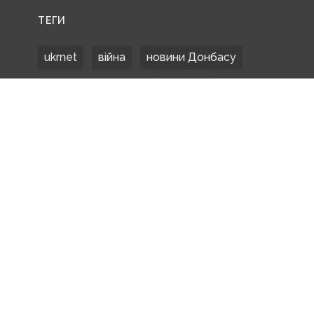
ТЕГИ
ukrnet
війна
новини Донбасу
Донецька область
Донбас
Донетчина
ЗСУ
Донбасс
російські окупанти
новости Донбасса
Покровськ
Маріуполь
ООС
обстріли
боевики