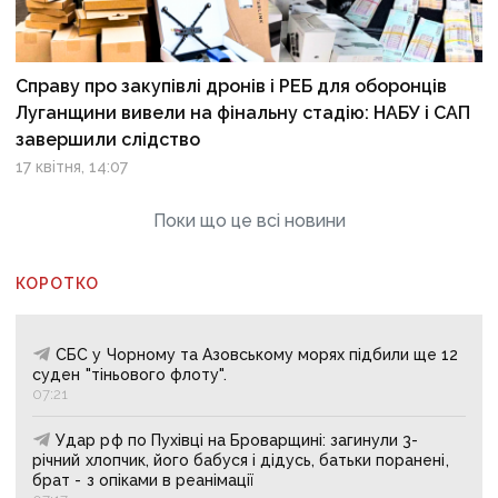
Справу про закупівлі дронів і РЕБ для оборонців
Луганщини вивели на фінальну стадію: НАБУ і САП
завершили слідство
17 квітня, 14:07
Поки що це всі новини
КОРОТКО
СБС у Чорному та Азовському морях підбили ще 12
суден "тіньового флоту".
07:21
Удар рф по Пухівці на Броварщині: загинули 3-
річний хлопчик, його бабуся і дідусь, батьки поранені,
брат - з опіками в реанімації