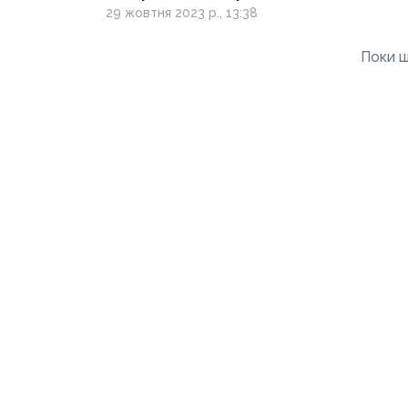
танкісти вибивають
29 жовтня 2023 р., 13:38
російських окупантів
із Донеччини
Поки щ