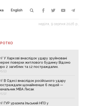
ка
English
неділя, 9 серпня 2026 р.
ОРОТКО
У Харкові внаслідок удару зруйновані
верхні поверхи житлового будинку Відомо
про 2 загиблих та 12 постраждалих.
05:53
В Одесі внаслідок російського удару
постраждали щонайменше 6 людей —
начальник МВА Лисак
05:52
ГУР уразила Ільський НПЗ у