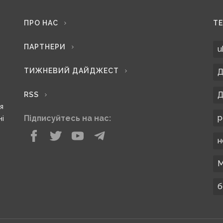
ПРО НАС
Т
ПАРТНЕРИ
u
ТИЖНЕВИЙ ДАЙДЖЕСТ
Д
Д
RSS
ся
р
Підписуйтесь на нас:
ні
н
М
б