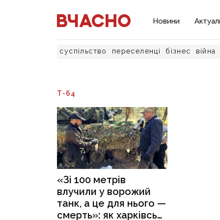
Новини
Актуал
суспільство
переселенці
бізнес
війна
Т-64
«Зі 100 метрів
влучили у ворожий
танк, а це для нього —
смерть»: як харківські