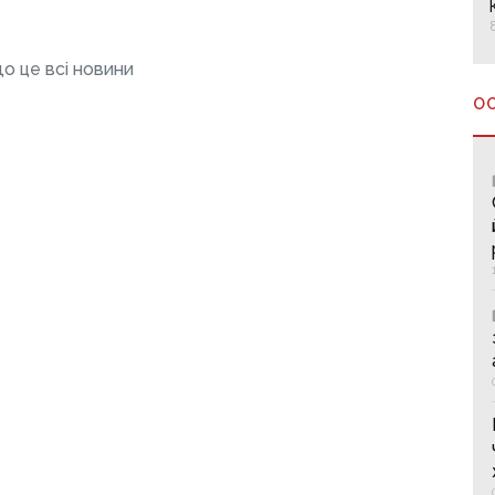
о це всі новини
О