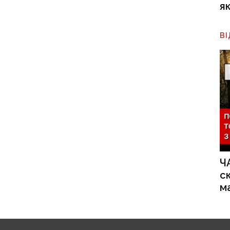
я
В
Ч
с
м