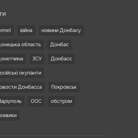
ЕГИ
krnet
війна
новини Донбасу
онецька область
Донбас
онетчина
ЗСУ
Донбасс
осійські окупанти
овости Донбасса
Покровськ
аріуполь
ООС
обстріли
оевики