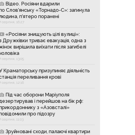
Відео. Росіяни вдарили
по Слов’янську «Торнадо-С»: загинула
людина, п’ятеро поранені
7 серпня, 16:27
«Росіяни знищують цілі вулиці»:
з Дружківки триває евакуація, одна з
жінок вирішила виїхати після загибелі
чоловіка
7 серпня, 13:05
У Краматорську призупиняє діяльність
станція переливання крові
7 серпня, 12:16
Під час оборони Маріуполя
дезертирував і перейшов на бік рф:
прикордоннику з «Азовсталі»
повідомили про підозру
7 серпня, 11:03
Зруйновані сходи, палаючі квартири