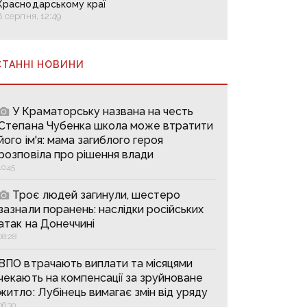
Краснодарському краї
8 серпня, 12:49
СТАННІ НОВИНИ
У Краматорську названа на честь
Степана Чубенка школа може втратити
його ім'я: мама загиблого героя
розповіла про рішення влади
10:45
Троє людей загинули, шестеро
зазнали поранень: наслідки російських
атак на Донеччині
08:28
ВПО втрачають виплати та місяцями
чекають на компенсації за зруйноване
житло: Лубінець вимагає змін від уряду
06:30