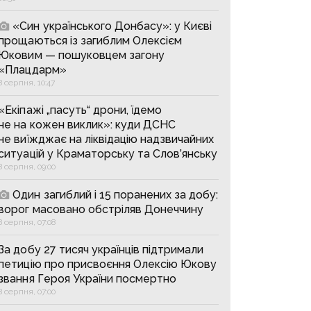
«Син українського Донбасу»: у Києві
прощаються із загиблим Олексієм
Юковим — пошуковцем загону
«Плацдарм»
8 серпня, 10:47
«Екіпажі „пасуть“ дрони, їдемо
не на кожен виклик»: куди ДСНС
не виїжджає на ліквідацію надзвичайних
ситуацій у Краматорську та Слов’янську
8 серпня, 09:00
Один загиблий і 15 поранених за добу:
ворог масовано обстріляв Донеччину
8 серпня, 07:08
За добу 27 тисяч українців підтримали
петицію про присвоєння Олексію Юкову
звання Героя України посмертно
8 серпня, 07:00