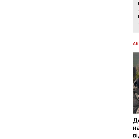
А
Д
н
в