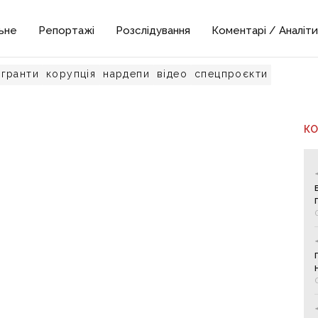
ьне
Репортажі
Розслідування
Коментарі / Аналіти
гранти
корупція
нардепи
відео
спецпроєкти
К