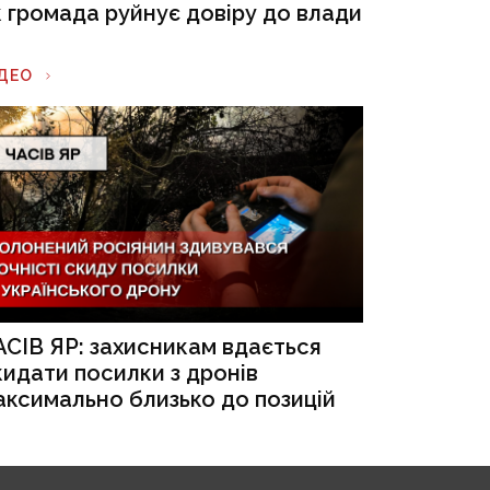
к громада руйнує довіру до влади
ІДЕО
АСІВ ЯР: захисникам вдається
кидати посилки з дронів
аксимально близько до позицій