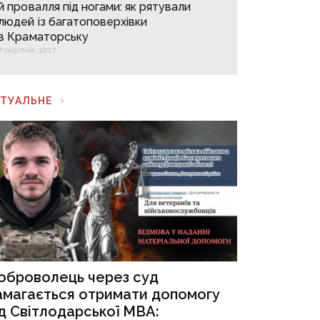
й провалля під ногами: як рятували
людей із багатоповерхівки
в Краматорську
7 серпня, 10:17
КТУАЛЬНЕ
оброволець через суд
амагається отримати допомогу
ід Світлодарської МВА: