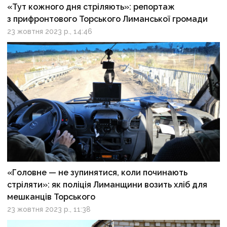
«Тут кожного дня стріляють»: репортаж
з прифронтового Торського Лиманської громади
23 жовтня 2023 р., 14:46
«Головне — не зупинятися, коли починають
стріляти»: як поліція Лиманщини возить хліб для
мешканців Торського
23 жовтня 2023 р., 11:38