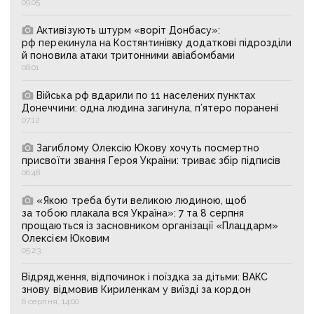
09:05
Активізують штурм «воріт Донбасу»:
рф перекинула на Костянтинівку додаткові підрозділи
й поновила атаки тритонними авіабомбами
08:01
Війська рф вдарили по 11 населених пунктах
Донеччини: одна людина загинула, п’ятеро поранені
07:12
Загиблому Олексію Юкову хочуть посмертно
присвоїти звання Героя України: триває збір підписів
06:48
«Якою треба бути великою людиною, щоб
за тобою плакала вся Україна»: 7 та 8 серпня
прощаються із засновником організації «Плацдарм»
Олексієм Юковим
05:23
Відрядження, відпочинок і поїздка за дітьми: ВАКС
знову відмовив Кириленкам у виїзді за кордон
6 серпня, 14:00