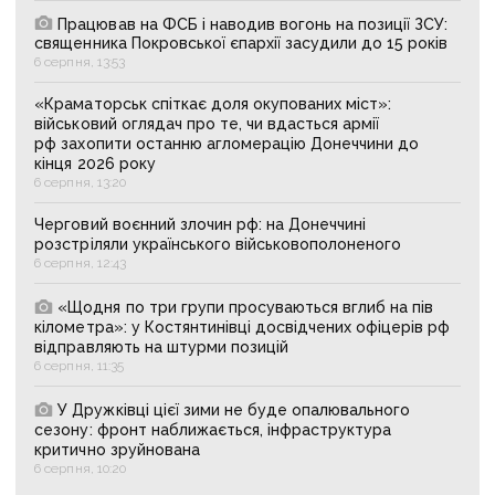
Працював на ФСБ і наводив вогонь на позиції ЗСУ:
священника Покровської єпархії засудили до 15 років
6 серпня, 13:53
«Краматорськ спіткає доля окупованих міст»:
військовий оглядач про те, чи вдасться армії
рф захопити останню агломерацію Донеччини до
кінця 2026 року
6 серпня, 13:20
Черговий воєнний злочин рф: на Донеччині
розстріляли українського військовополоненого
6 серпня, 12:43
«Щодня по три групи просуваються вглиб на пів
кілометра»: у Костянтинівці досвідчених офіцерів рф
відправляють на штурми позицій
6 серпня, 11:35
У Дружківці цієї зими не буде опалювального
сезону: фронт наближається, інфраструктура
критично зруйнована
6 серпня, 10:20