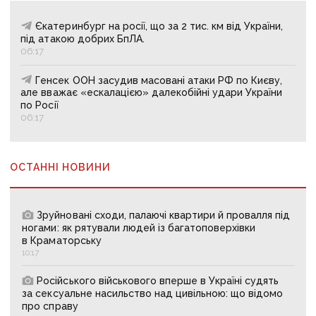
Єкатеринбург на росії, що за 2 тис. км від України,
під атакою добрих БпЛА.
06:17
Генсек ООН засудив масовані атаки РФ по Києву,
але вважає «ескалацією» далекобійні удари України
по Росії
06:17
ОСТАННІ НОВИНИ
Зруйновані сходи, палаючі квартири й провалля під
ногами: як рятували людей із багатоповерхівки
в Краматорську
10:17
Російського військового вперше в Україні судять
за сексуальне насильство над цивільною: що відомо
про справу