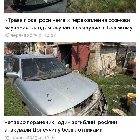
«Трава гірка, роси нема»: перехоплення розмови
змучених голодом окупантів з «нуля» в Торському
26 червня 2025 р., 14:07
Четверо поранених і один загиблий: росіяни
атакували Донеччину безпілотниками
25 червня 2025 р., 12:16