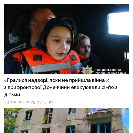
«Гралися надворі, поки не прийшла війна»:
з прифронтової Донеччини евакуювали сім'ю з
дітьми
23 травня 2025 р., 13:46