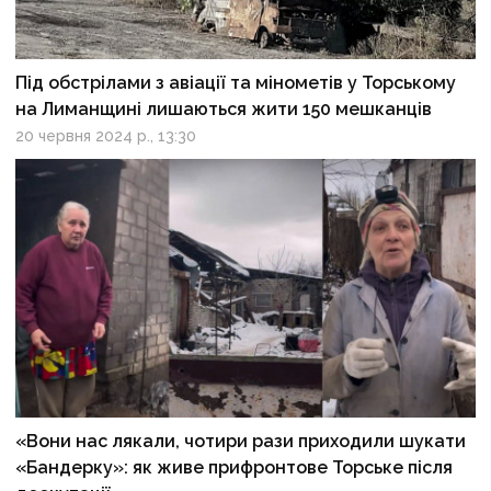
Під обстрілами з авіації та мінометів у Торському
на Лиманщині лишаються жити 150 мешканців
20 червня 2024 р., 13:30
«Вони нас лякали, чотири рази приходили шукати
«Бандерку»: як живе прифронтове Торське після