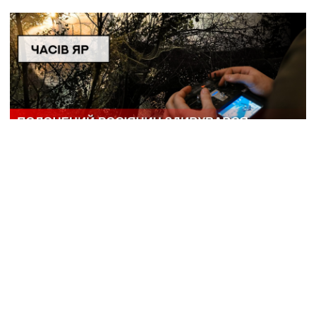
ЧАСІВ ЯР: захисникам вдається скидати посилки
з дронів максимально близько до позицій