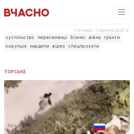
пʼятниця, 7 серпня 2026 р.
суспільство
переселенці
бізнес
війна
гранти
корупція
нардепи
відео
спецпроєкти
ТОРСЬКЕ