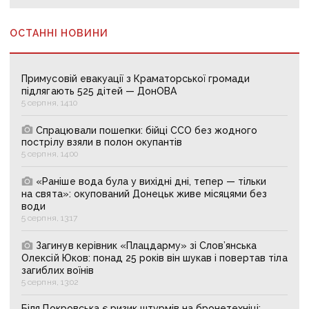
ОСТАННІ НОВИНИ
Примусовій евакуації з Краматорської громади
підлягають 525 дітей — ДонОВА
5 серпня, 14:10
Спрацювали пошепки: бійці ССО без жодного
пострілу взяли в полон окупантів
5 серпня, 14:00
«Раніше вода була у вихідні дні, тепер — тільки
на свята»: окупований Донецьк живе місяцями без
води
5 серпня, 13:17
Загинув керівник «Плацдарму» зі Слов’янська
Олексій Юков: понад 25 років він шукав і повертав тіла
загиблих воїнів
5 серпня, 13:02
Біля Покровська є ризик штурмів на бронетехніці: