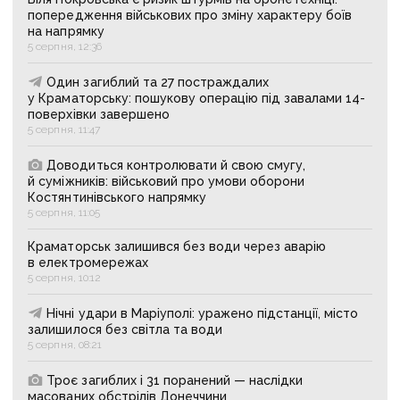
попередження військових про зміну характеру боїв
на напрямку
5 серпня, 12:36
Один загиблий та 27 постраждалих
у Краматорську: пошукову операцію під завалами 14-
поверхівки завершено
5 серпня, 11:47
Доводиться контролювати й свою смугу,
й суміжників: військовий про умови оборони
Костянтинівського напрямку
5 серпня, 11:05
Краматорськ залишився без води через аварію
в електромережах
5 серпня, 10:12
Нічні удари в Маріуполі: уражено підстанції, місто
залишилося без світла та води
5 серпня, 08:21
Троє загиблих і 31 поранений — наслідки
масованих обстрілів Донеччини