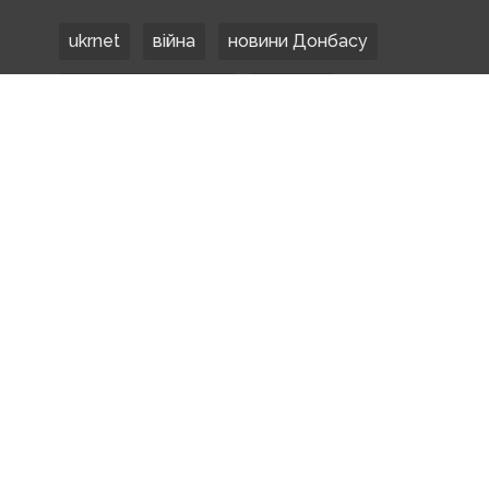
ukrnet
війна
новини Донбасу
Донецька область
Донбас
Донетчина
ЗСУ
Донбасс
російські окупанти
новости Донбасса
Покровськ
Маріуполь
ООС
обстріли
боевики