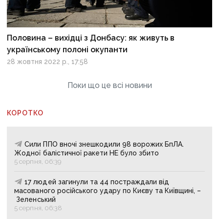
Половина – вихідці з Донбасу: як живуть в
українському полоні окупанти
28 жовтня 2022 р., 17:58
Поки що це всі новини
КОРОТКО
Сили ППО вночі знешкодили 98 ворожих БпЛА.
Жодної балістичної ракети НЕ було збито
5 серпня, 06:39
17 людей загинули та 44 постраждали від
масованого російського удару по Києву та Київщині, –
Зеленський
5 серпня, 06:38