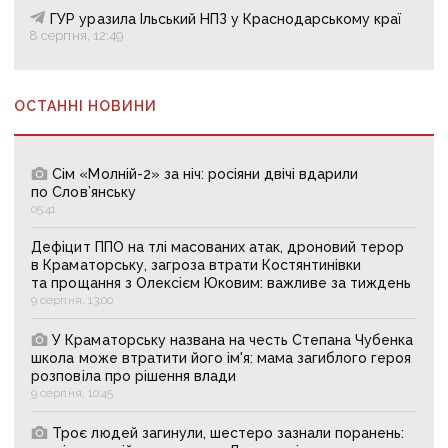
ГУР уразила Ільський НПЗ у Краснодарському краї
8 серпня, 12:49
ОСТАННІ НОВИНИ
Сім «Молній-2» за ніч: росіяни двічі вдарили
по Слов’янську
05:41
Дефіцит ППО на тлі масованих атак, дроновий терор
в Краматорську, загроза втрати Костянтинівки
та прощання з Олексієм Юковим: важливе за тиждень
9 серпня, 13:00
У Краматорську названа на честь Степана Чубенка
школа може втратити його ім'я: мама загиблого героя
розповіла про рішення влади
9 серпня, 10:45
Троє людей загинули, шестеро зазнали поранень: