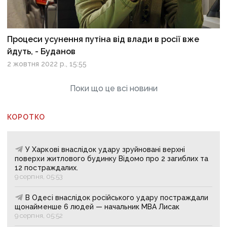
Процеси усунення путіна від влади в росії вже
йдуть, - Буданов
2 жовтня 2022 р., 15:55
Поки що це всі новини
КОРОТКО
У Харкові внаслідок удару зруйновані верхні
поверхи житлового будинку Відомо про 2 загиблих та
12 постраждалих.
9 серпня, 05:53
В Одесі внаслідок російського удару постраждали
щонайменше 6 людей — начальник МВА Лисак
9 серпня, 05:52