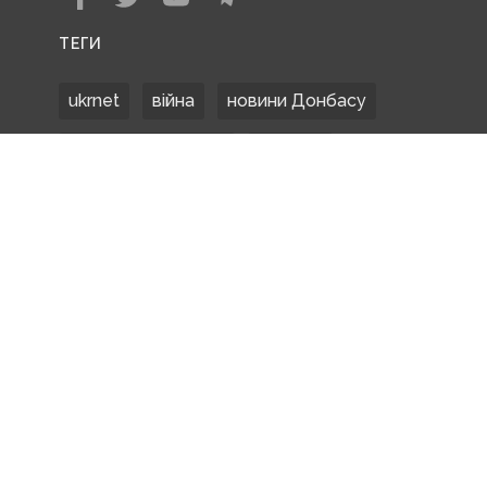
ТЕГИ
ukrnet
війна
новини Донбасу
Донецька область
Донбас
Донетчина
ЗСУ
Донбасс
російські окупанти
новости Донбасса
Покровськ
Маріуполь
ООС
обстріли
боевики