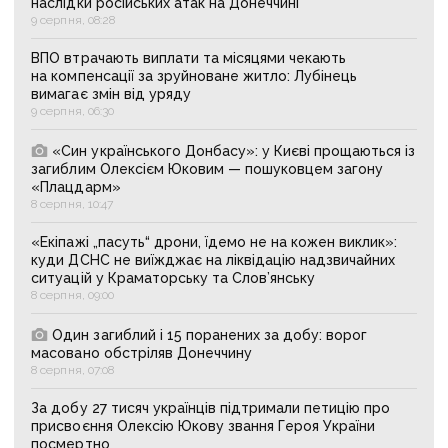
наслідки російських атак на Донеччині
9 серпня, 08:28
ВПО втрачають виплати та місяцями чекають
на компенсації за зруйноване житло: Лубінець
вимагає змін від уряду
9 серпня, 06:30
«Син українського Донбасу»: у Києві прощаються із
загиблим Олексієм Юковим — пошуковцем загону
«Плацдарм»
8 серпня, 10:47
«Екіпажі „пасуть“ дрони, їдемо не на кожен виклик»:
куди ДСНС не виїжджає на ліквідацію надзвичайних
ситуацій у Краматорську та Слов’янську
8 серпня, 09:00
Один загиблий і 15 поранених за добу: ворог
масовано обстріляв Донеччину
8 серпня, 07:08
За добу 27 тисяч українців підтримали петицію про
присвоєння Олексію Юкову звання Героя України
посмертно