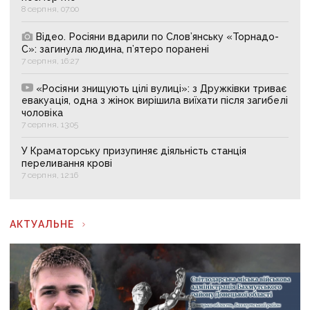
8 серпня, 07:00
Відео. Росіяни вдарили по Слов’янську «Торнадо-
С»: загинула людина, п’ятеро поранені
7 серпня, 16:27
«Росіяни знищують цілі вулиці»: з Дружківки триває
евакуація, одна з жінок вирішила виїхати після загибелі
чоловіка
7 серпня, 13:05
У Краматорську призупиняє діяльність станція
переливання крові
7 серпня, 12:16
АКТУАЛЬНЕ