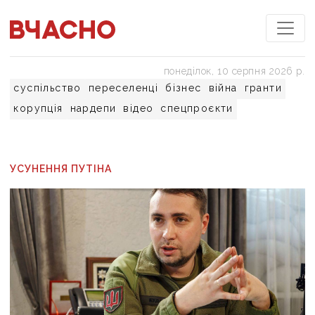
понеділок, 10 серпня 2026 р.
суспільство
переселенці
бізнес
війна
гранти
корупція
нардепи
відео
спецпроєкти
УСУНЕННЯ ПУТІНА