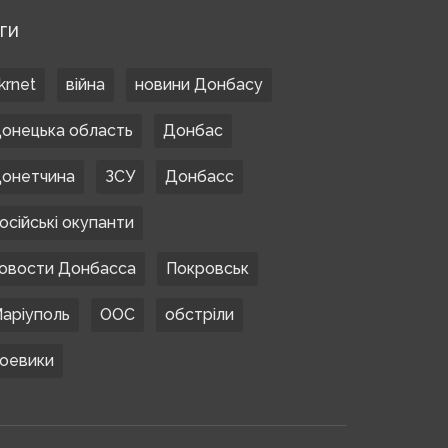
ЕГИ
krnet
війна
новини Донбасу
онецька область
Донбас
онетчина
ЗСУ
Донбасс
осійські окупанти
овости Донбасса
Покровськ
аріуполь
ООС
обстріли
оевики