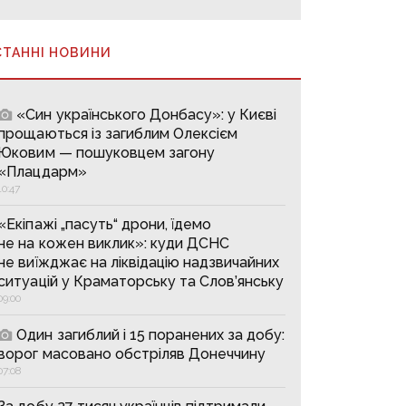
СТАННІ НОВИНИ
«Син українського Донбасу»: у Києві
прощаються із загиблим Олексієм
Юковим — пошуковцем загону
«Плацдарм»
10:47
«Екіпажі „пасуть“ дрони, їдемо
не на кожен виклик»: куди ДСНС
не виїжджає на ліквідацію надзвичайних
ситуацій у Краматорську та Слов’янську
09:00
Один загиблий і 15 поранених за добу:
ворог масовано обстріляв Донеччину
07:08