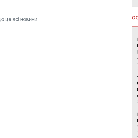
О
о це всі новини