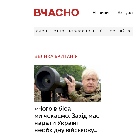
Новини
Актуал
суспільство
переселенці
бізнес
війна
ВЕЛИКА БРИТАНІЯ
«Чого в біса
ми чекаємо, Захід має
надати Україні
необхідну військову