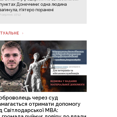
пунктах Донеччини: одна людина
загинула, п’ятеро поранені
7 серпня, 07:12
КТУАЛЬНЕ
оброволець через суд
амагається отримати допомогу
ід Світлодарської МВА:
к громада руйнує довіру до влади