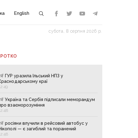
ка
English
субота, 8 серпня 2026 р.
ОРОТКО
ГУР уразила Ільський НПЗ у
Краснодарському краї
12:49
Україна та Сербія підписали меморандум
про взаєморозуміння
12:48
росіяни влучили в рейсовий автобус у
Нікополі — є загиблий та поранений
12:48