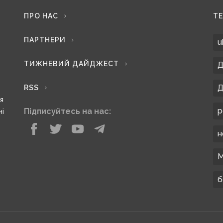
ПРО НАС
Т
ПАРТНЕРИ
u
ТИЖНЕВИЙ ДАЙДЖЕСТ
Д
Д
RSS
ся
р
Підписуйтесь на нас:
ні
н
М
б