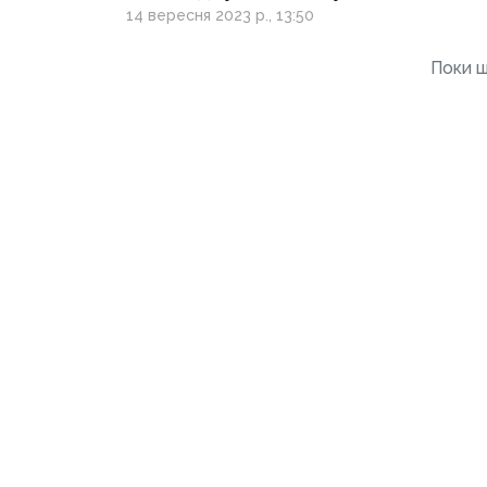
допомогу»: Джонсон
14 вересня 2023 р., 13:50
про контрнаступ ЗСУ,
настрої українців
Поки щ
та поразку путіна