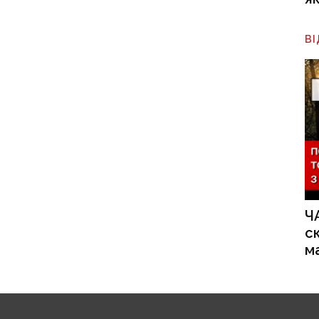
В
Ч
с
м