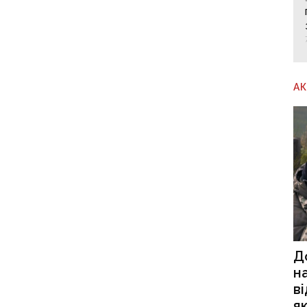
А
Д
н
в
я