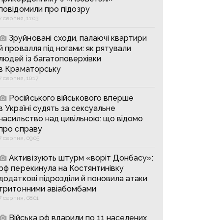
повідомили про підозру
7 серпня, 11:03
Зруйновані сходи, палаючі квартири
й провалля під ногами: як рятували
людей із багатоповерхівки
в Краматорську
7 серпня, 10:17
Російського військового вперше
в Україні судять за сексуальне
насильство над цивільною: що відомо
про справу
7 серпня, 09:05
Активізують штурм «воріт Донбасу»:
рф перекинула на Костянтинівку
додаткові підрозділи й поновила атаки
тритонними авіабомбами
7 серпня, 08:01
Війська рф вдарили по 11 населених