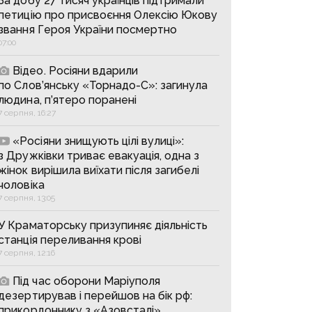
За добу 27 тисяч українців підтримали
петицію про присвоєння Олексію Юкову
звання Героя України посмертно
07:00
Відео. Росіяни вдарили
по Слов’янську «Торнадо-С»: загинула
людина, п’ятеро поранені
7 серпня, 16:27
«Росіяни знищують цілі вулиці»:
з Дружківки триває евакуація, одна з
жінок вирішила виїхати після загибелі
чоловіка
7 серпня, 13:05
У Краматорську призупиняє діяльність
станція переливання крові
7 серпня, 12:16
Під час оборони Маріуполя
дезертирував і перейшов на бік рф:
прикордоннику з «Азовсталі»