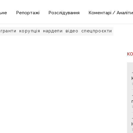
ьне
Репортажі
Розслідування
Коментарі / Аналіти
гранти
корупція
нардепи
відео
спецпроєкти
К