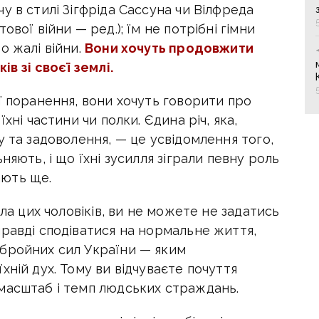
у в стилі Зігфріда Сассуна чи Вілфреда
вої війни — ред.); їм не потрібні гімни
о жалі війни.
Вони хочуть продовжити
ів зі своєї землі.
ї поранення, вони хочуть говорити про
хні частини чи полки. Єдина річ, яка,
у та задоволення, — це усвідомлення того,
няють, і що їхні зусилля зіграли певну роль
рають ще.
іла цих чоловіків, ви не можете не задатись
равді сподіватися на нормальне життя,
бройних сил України — яким
хній дух. Тому ви відчуваєте почуття
масштаб і темп людських страждань.