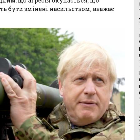
дним: що агресія окупається, що
ть бути змінені насильством, вважає