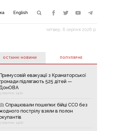
ка
English
четвер, 6 серпня 2026 р.
ОСТАННІ НОВИНИ
ПОПУЛЯРНE
Примусовій евакуації з Краматорської
громади підлягають 525 дітей —
ДонОВА
5 серпня, 14:10
Спрацювали пошепки: бійці ССО без
жодного пострілу взяли в полон
окупантів
5 серпня, 14:00