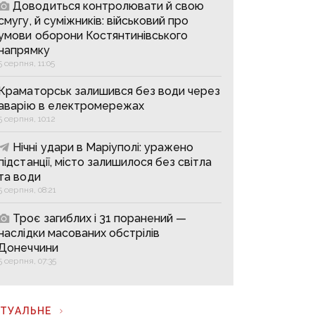
Доводиться контролювати й свою
смугу, й суміжників: військовий про
умови оборони Костянтинівського
напрямку
5 серпня, 11:05
Краматорськ залишився без води через
аварію в електромережах
5 серпня, 10:12
Нічні удари в Маріуполі: уражено
підстанції, місто залишилося без світла
та води
5 серпня, 08:21
Троє загиблих і 31 поранений —
наслідки масованих обстрілів
Донеччини
5 серпня, 07:35
КТУАЛЬНЕ