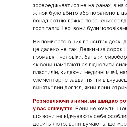
зосереджуватися не на ранах, а на о
жінок було вбито або поранено в ць
понад сотню важко поранених солдаті
госпіталях, і всі вони були чоловікам
Ви помічаєте в цих пацієнтах деякі д
це далеко не так. Деяким за сорок і
громадян: чоловіки, батьки, сивобор
як вони намагаються відновити сили
пластилін, кидаючи медичні м’ячі, н
елементарне завдання, ти відчуває
винятковий догляд, який вони отри
Розмовляючи з ними, ви швидко ро
у вас співчуття.
Вони не хочуть, щоб 
що вони не відчувають себе особлив
досить люто, вони думають, що «ро