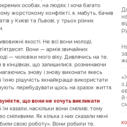
кремих особах, на людях; і хоча багато
Д
ому жорстокому конфлікті, я, мабуть, бачив
н
в у Києві та Львові, у трьох різних
в
и.
р
ивовижні якості. Не всі вони молоді,
Н
 п’ятдесят. Вони — армія звичайних
з
оді — чоловіки мого віку. Дивлячись на те,
ж
 в кінцівках, що залишилися, розминаючи
амагаючись знову і знову виконати якесь
«
ш їхню рішучість якнайкраще використати
з
мують: перебудувати щось на зразок життя.
е
й
зумієте, що вони не хочуть викликати
с
їм казали, наскільки вони сміливі, тому
о сміливими. Як кілька з них сказали мені
КО
били свою роботу». Вони робили те,