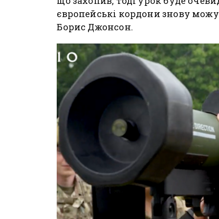
що захопив, тоді урок буде очеви
європейські кордони знову можу
Борис Джонсон.