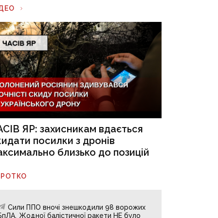
ІДЕО
АСІВ ЯР: захисникам вдається
кидати посилки з дронів
аксимально близько до позицій
ОРОТКО
Сили ППО вночі знешкодили 98 ворожих
БпЛА. Жодної балістичної ракети НЕ було