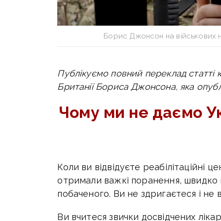
Борис Джонсон на військових на
Публікуємо повний переклад статті 
Британії Бориса Джонсона, яка опубл
Чому ми не даємо Ук
Коли ви відвідуєте реабілітаційні це
отримали важкі поранення, швидко 
побаченого. Ви не здригаєтеся і не в
Ви вчитеся звички досвідчених лікар