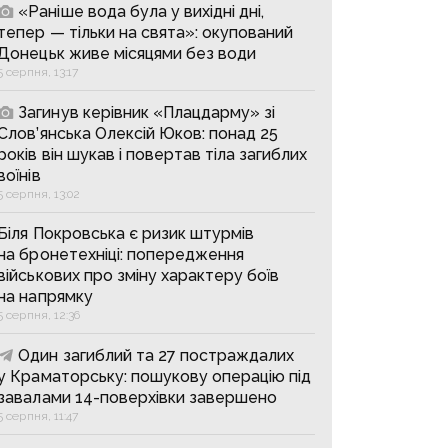
«Раніше вода була у вихідні дні,
тепер — тільки на свята»: окупований
Донецьк живе місяцями без води
5 серпня, 13:17
Загинув керівник «Плацдарму» зі
Слов’янська Олексій Юков: понад 25
років він шукав і повертав тіла загиблих
воїнів
5 серпня, 13:02
Біля Покровська є ризик штурмів
на бронетехніці: попередження
військових про зміну характеру боїв
на напрямку
5 серпня, 12:36
Один загиблий та 27 постраждалих
у Краматорську: пошукову операцію під
завалами 14-поверхівки завершено
5 серпня, 11:47