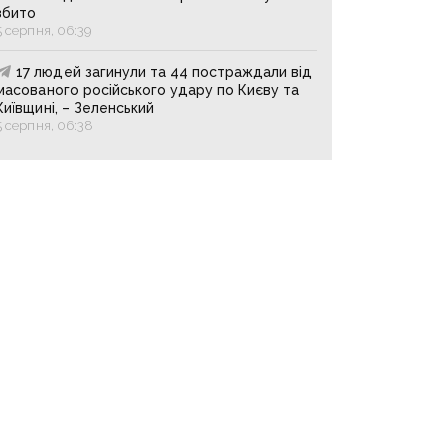
збито
5 серпня, 06:39
17 людей загинули та 44 постраждали від
масованого російського удару по Києву та
Київщині, – Зеленський
5 серпня, 06:38