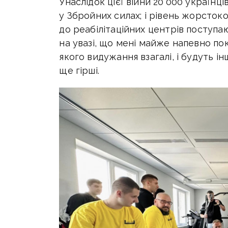
Унаслідок цієї війни 20 000 українці
у Збройних силах; і рівень жорсток
до реабілітаційних центрів поступа
на увазі, що мені майже напевно пок
якого видужання взагалі, і будуть ін
ще гірші.