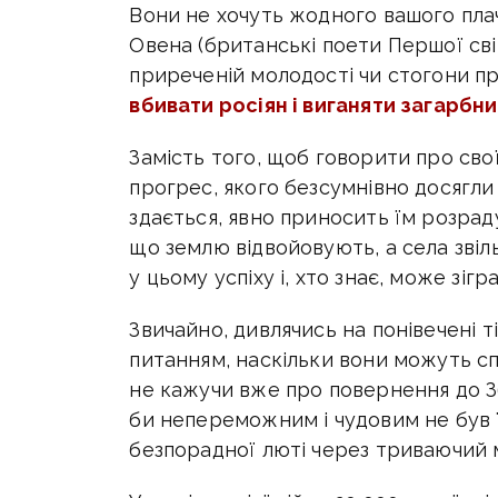
Вони не хочуть жодного вашого плач
Овена (британські поети Першої світо
приреченій молодості чи стогони пр
вбивати росіян і виганяти загарбник
Замість того, щоб говорити про сво
прогрес, якого безсумнівно досягли ї
здається, явно приносить їм розрад
що землю відвойовують, а села звіль
у цьому успіху і, хто знає, може зіг
Звичайно, дивлячись на понівечені т
питанням, наскільки вони можуть сп
не кажучи вже про повернення до З
би непереможним і чудовим не був ї
безпорадної люті через триваючий 