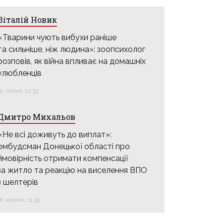
Віталій Новик
«Тварини чують вибухи раніше
та сильніше, ніж людина»: зоопсихолог
розповів, як війна впливає на домашніх
улюбленців
31 липня, 12:33
Дмитро Михальов
«Не всі доживуть до виплат»:
омбудсман Донецької області про
ймовірність отримати компенсації
за житло та реакцію на виселення ВПО
з шелтерів
16 червня, 11:39