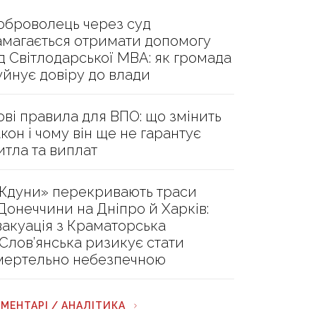
оброволець через суд
амагається отримати допомогу
ід Світлодарської МВА: як громада
уйнує довіру до влади
ові правила для ВПО: що змінить
акон і чому він ще не гарантує
итла та виплат
Ждуни» перекривають траси
 Донеччини на Дніпро й Харків:
вакуація з Краматорська
 Слов’янська ризикує стати
мертельно небезпечною
МЕНТАРІ / АНАЛІТИКА