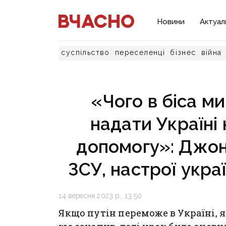
Новини
Актуал
суспільство
переселенці
бізнес
війна
«Чого в біса ми
надати Україні 
допомогу»: Джон
ЗСУ, настрої украї
14 вересня 2023 р., 13:50
Якщо путін переможе в Україні, 