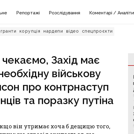
ьне
Репортажі
Розслідування
Коментарі / Аналіти
гранти
корупція
нардепи
відео
спецпроєкти
 чекаємо, Захід має
необхідну військову
сон про контрнаступ
нців та поразку путіна
якщо він утримає хоча б дещицю того,