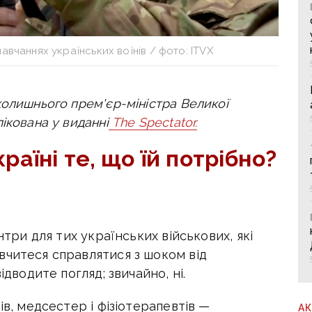
вчаннях українських воїнів / фото: ITVX
колишнього прем'єр-міністра Великої
ікована у виданні
The Spectator.
раїні те, що їй потрібно?
нтри для тих українських військових, які
вчитеся справлятися з шоком від
ідводите погляд; звичайно, ні.
ів, медсестер і фізіотерапевтів —
А