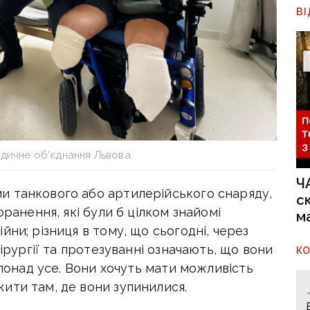
В
дичне об'єднання Львова
Ч
и танкового або артилерійського снаряду,
с
оранення, які були б цілком знайомі
м
ни; різниця в тому, що сьогодні, через
хірургії та протезуванні означають, що вони
К
 понад усе. Вони хочуть мати можливість
ити там, де вони зупинилися.