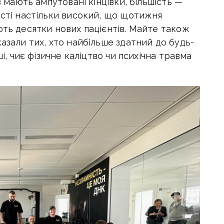
в мають ампутовані кінцівки, більшість —
ості настільки високий, що щотижня
ють десятки нових пацієнтів. Майте також
азали тих, хто найбільше здатний до будь-
ші, чиє фізичне каліцтво чи психічна травма