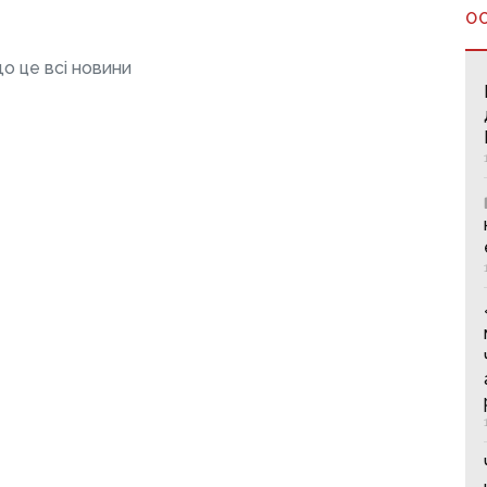
О
о це всі новини