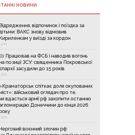
СТАННІ НОВИНИ
Відрядження, відпочинок і поїздка за
дітьми: ВАКС знову відмовив
Кириленкам у виїзді за кордон
14:00
Працював на ФСБ і наводив вогонь
на позиції ЗСУ: священника Покровської
єпархії засудили до 15 років
13:53
«Краматорськ спіткає доля окупованих
міст»: військовий оглядач про те,
чи вдасться армії рф захопити останню
агломерацію Донеччини до кінця 2026
року
13:20
Черговий воєнний злочин рф: