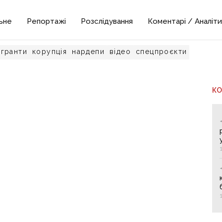
ьне
Репортажі
Розслідування
Коментарі / Аналіти
гранти
корупція
нардепи
відео
спецпроєкти
К