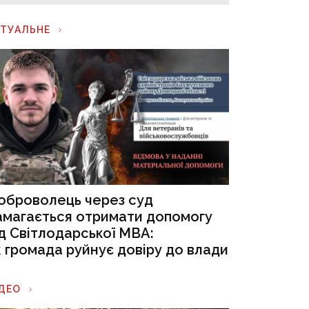
КТУАЛЬНЕ
оброволець через суд
амагається отримати допомогу
ід Світлодарської МВА:
к громада руйнує довіру до влади
ІДЕО