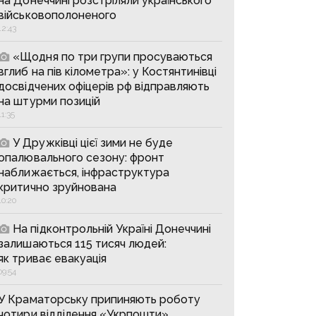
на Донеччині розстріляли українського
військовополоненого
12:43
«Щодня по три групи просуваються
вглиб на пів кілометра»: у Костянтинівці
досвідчених офіцерів рф відправляють
на штурми позицій
11:35
У Дружківці цієї зими не буде
опалювального сезону: фронт
наближається, інфраструктура
критично зруйнована
10:20
На підконтрольній Україні Донеччині
залишаються 115 тисяч людей:
як триває евакуація
09:54
У Краматорську припиняють роботу
чотири відділення «Укрпошти»