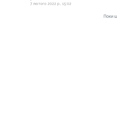
з українськими
7 лютого 2022 р., 15:02
військовими для
підняття бойового
Поки щ
духу