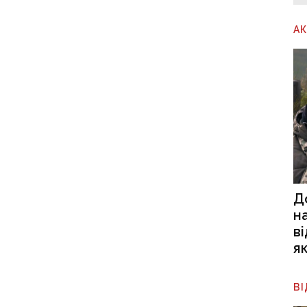
А
Д
н
в
я
В