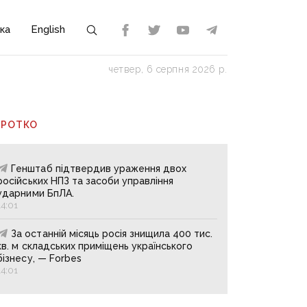
ка
English
четвер, 6 серпня 2026 р.
ОРОТКО
Генштаб підтвердив ураження двох
російських НПЗ та засоби управління
ударними БпЛА.
14:01
За останній місяць росія знищила 400 тис.
кв. м складських приміщень українського
бізнесу, — Forbes
14:01