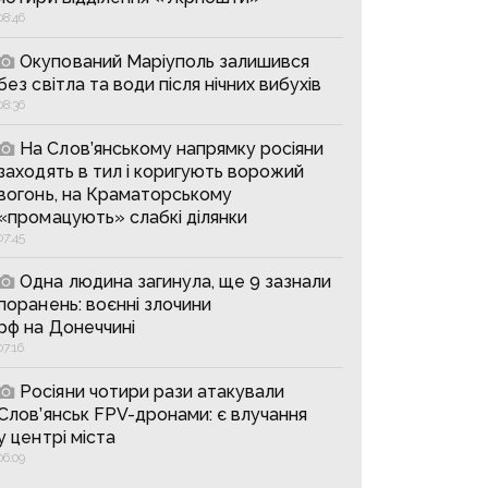
08:46
Окупований Маріуполь залишився
без світла та води після нічних вибухів
08:36
На Слов’янському напрямку росіяни
заходять в тил і коригують ворожий
вогонь, на Краматорському
«промацують» слабкі ділянки
07:45
Одна людина загинула, ще 9 зазнали
поранень: воєнні злочини
рф на Донеччині
07:16
Росіяни чотири рази атакували
Слов’янськ FPV-дронами: є влучання
у центрі міста
06:09