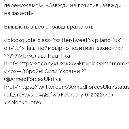
переможемо!», «Завжди на позитиві, завжди
на захисті».
Більшість відео справді вражають.
<blockquote class="twitter-tweet"><p lang="uk"
dir="ltr">Наші неймовірно позитивні захисники
??????<br>Слава Нації! <a
href="https://t.co/yVUXwXAGkr">pic.twitter.co
</p>— Збройні Сили України ??
(@ArmedForcesUkr) <a
href="https://twitter.com/ArmedForcesUkr/stat
ref_src=twsrc%5Etfw">February 6, 2022</a>
</blockquote>