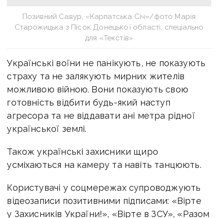
Позивний Савур, «Карпатська Січ»/фото Марія
Старожицька з Пісок Донецької області, спеціально
для «Текстів»
Українські воїни не панікують, не показують
страху та не залякують мирних жителів
можливою війною. Вони показують свою
готовність відбити будь-який наступ
агресора та не віддавати ані метра рідної
української землі.
Також українські захисники щиро
усміхаються на камеру та навіть танцюють.
Користувачі у соцмережах супроводжують
відеозаписи позитивними підписами: «Вірте
у Захисників України!», «Вірте в ЗСУ», «Разом