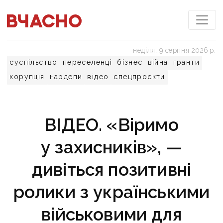
неділя, 9 серпня 2026 р.
суспільство
переселенці
бізнес
війна
гранти
корупція
нардепи
відео
спецпроєкти
ВІДЕО. «Віримо
у захисників», —
дивіться позитивні
ролики з українськими
військовими для