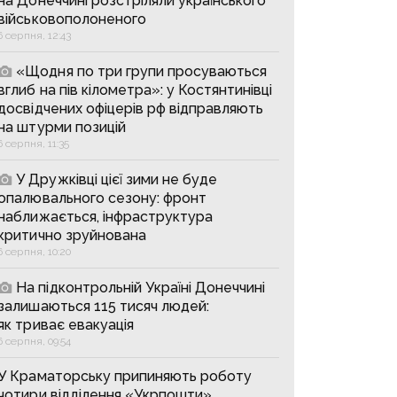
на Донеччині розстріляли українського
військовополоненого
6 серпня, 12:43
«Щодня по три групи просуваються
вглиб на пів кілометра»: у Костянтинівці
досвідчених офіцерів рф відправляють
на штурми позицій
6 серпня, 11:35
У Дружківці цієї зими не буде
опалювального сезону: фронт
наближається, інфраструктура
критично зруйнована
6 серпня, 10:20
На підконтрольній Україні Донеччині
залишаються 115 тисяч людей:
як триває евакуація
6 серпня, 09:54
У Краматорську припиняють роботу
чотири відділення «Укрпошти»