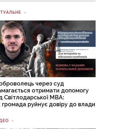
КТУАЛЬНЕ
оброволець через суд
амагається отримати допомогу
ід Світлодарської МВА:
к громада руйнує довіру до влади
ІДЕО