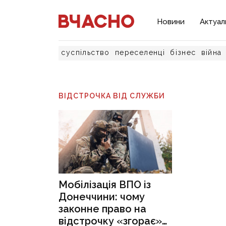
Новини
Актуал
суспільство
переселенці
бізнес
війна
ВІДСТРОЧКА ВІД СЛУЖБИ
Мобілізація ВПО із
Донеччини: чому
законне право на
відстрочку «згорає»