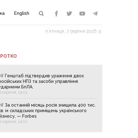
ка
English
пʼятниця, 7 серпня 2026 р.
ОРОТКО
Генштаб підтвердив ураження двох
російських НПЗ та засоби управління
ударними БпЛА.
6 серпня, 14:01
За останній місяць росія знищила 400 тис.
кв. м складських приміщень українського
бізнесу, — Forbes
6 серпня, 14:01