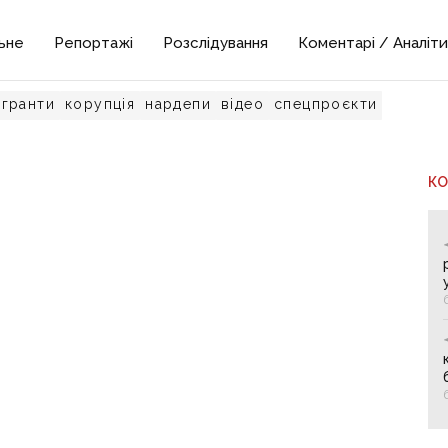
ьне
Репортажі
Розслідування
Коментарі / Аналіти
гранти
корупція
нардепи
відео
спецпроєкти
К