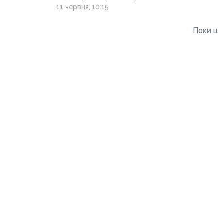
на вулиці, коли їх
11 червня, 10:15
зупиняють ТЦК?
Поки щ