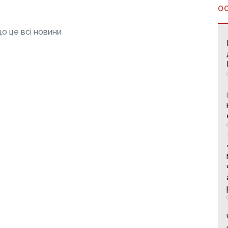
О
о це всі новини