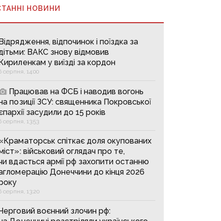
СТАННІ НОВИНИ
Відрядження, відпочинок і поїздка за
дітьми: ВАКС знову відмовив
Кириленкам у виїзді за кордон
6 серпня, 14:00
Працював на ФСБ і наводив вогонь
на позиції ЗСУ: священника Покровської
єпархії засудили до 15 років
6 серпня, 13:53
«Краматорськ спіткає доля окупованих
міст»: військовий оглядач про те,
чи вдасться армії рф захопити останню
агломерацію Донеччини до кінця 2026
року
6 серпня, 13:20
Черговий воєнний злочин рф: