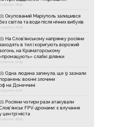
6 серпня, 08:46
Окупований Маріуполь залишився
без світла та води після нічних вибухів
6 серпня, 08:36
На Слов’янському напрямку росіяни
заходять в тил і коригують ворожий
вогонь, на Краматорському
«промацують» слабкі ділянки
6 серпня, 07:45
Одна людина загинула, ще 9 зазнали
поранень: воєнні злочини
рф на Донеччині
6 серпня, 07:16
Росіяни чотири рази атакували
Слов’янськ FPV-дронами: є влучання
у центрі міста
6 серпня, 06:09