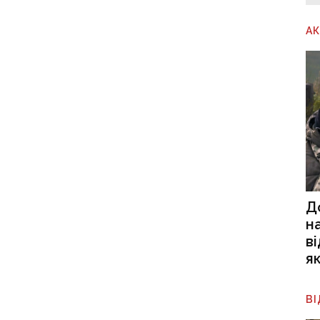
А
Д
н
в
я
В