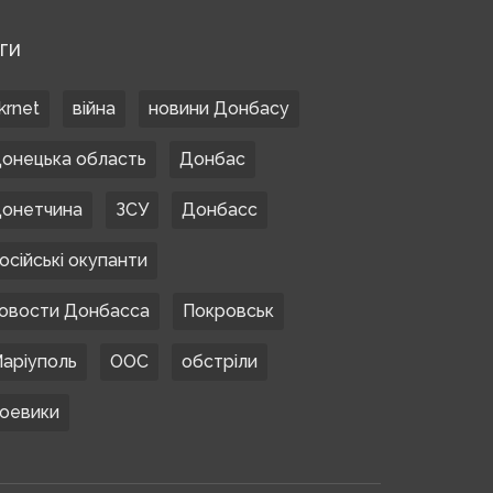
ЕГИ
krnet
війна
новини Донбасу
онецька область
Донбас
онетчина
ЗСУ
Донбасс
осійські окупанти
овости Донбасса
Покровськ
аріуполь
ООС
обстріли
оевики