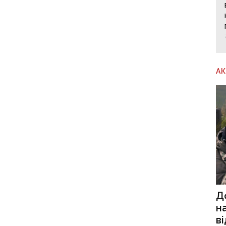
А
Д
н
в