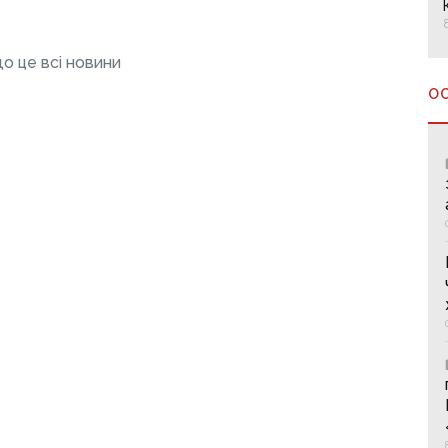
о це всі новини
О