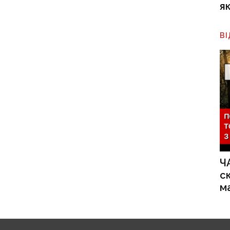
я
В
Ч
с
м