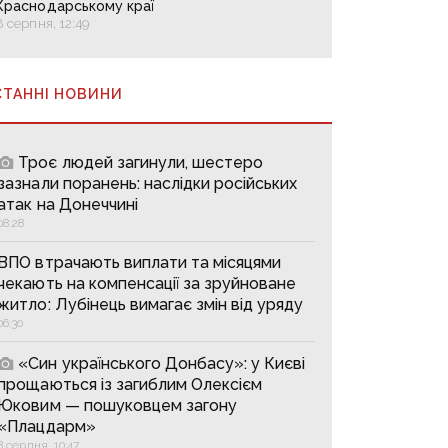
Краснодарському краї
8 серпня, 12:49
СТАННІ НОВИНИ
Троє людей загинули, шестеро
зазнали поранень: наслідки російських
атак на Донеччині
08:28
ВПО втрачають виплати та місяцями
чекають на компенсації за зруйноване
житло: Лубінець вимагає змін від уряду
06:30
«Син українського Донбасу»: у Києві
прощаються із загиблим Олексієм
Юковим — пошуковцем загону
«Плацдарм»
8 серпня, 10:47