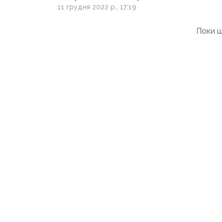
митця з Лисичанська
11 грудня 2022 р., 17:19
Поки щ