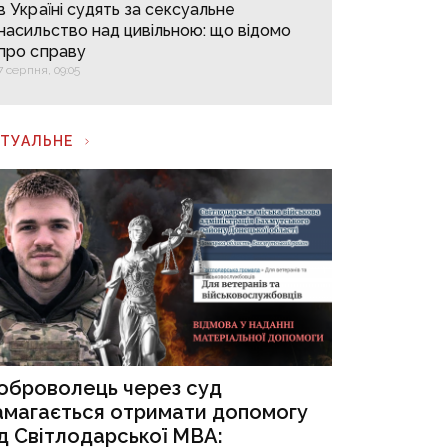
в Україні судять за сексуальне
насильство над цивільною: що відомо
про справу
7 серпня, 09:05
КТУАЛЬНЕ
оброволець через суд
амагається отримати допомогу
ід Світлодарської МВА: