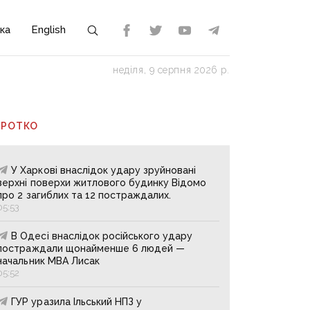
ка
English
неділя, 9 серпня 2026 р.
ОРОТКО
У Харкові внаслідок удару зруйновані
верхні поверхи житлового будинку Відомо
про 2 загиблих та 12 постраждалих.
05:53
В Одесі внаслідок російського удару
постраждали щонайменше 6 людей —
начальник МВА Лисак
05:52
ГУР уразила Ільський НПЗ у