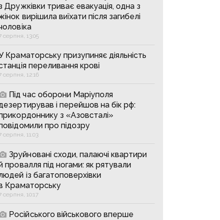
з Дружківки триває евакуація, одна з
жінок вирішила виїхати після загибелі
чоловіка
7 серпня, 13:05
У Краматорську призупиняє діяльність
станція переливання крові
7 серпня, 12:16
Під час оборони Маріуполя
дезертирував і перейшов на бік рф:
прикордоннику з «Азовсталі»
повідомили про підозру
7 серпня, 11:03
Зруйновані сходи, палаючі квартири
й провалля під ногами: як рятували
людей із багатоповерхівки
в Краматорську
7 серпня, 10:17
Російського військового вперше