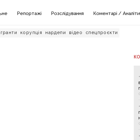
ьне
Репортажі
Розслідування
Коментарі / Аналіти
гранти
корупція
нардепи
відео
спецпроєкти
К