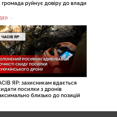
к громада руйнує довіру до влади
ІДЕО
АСІВ ЯР: захисникам вдається
кидати посилки з дронів
аксимально близько до позицій