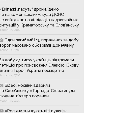
«Екіпажі „пасуть“ дрони, їдемо
не на кожен виклик»: куди ДСНС
не виїжджає на ліквідацію надзвичайних
ситуацій у Краматорську та Слов’янську
8 серпня, 09:00
Один загиблий і 15 поранених за добу:
ворог масовано обстріляв Донеччину
8 серпня, 07:08
За добу 27 тисяч українців підтримали
петицію про присвоєння Олексію Юкову
звання Героя України посмертно
8 серпня, 07:00
Відео. Росіяни вдарили
по Слов’янську «Торнадо-С»: загинула
людина, п’ятеро поранені
7 серпня, 16:27
«Росіяни знищують цілі вулиці»: