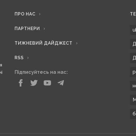
ПРО НАС
Т
ПАРТНЕРИ
u
ТИЖНЕВИЙ ДАЙДЖЕСТ
Д
Д
RSS
ся
р
Підписуйтесь на нас:
ні
н
М
б