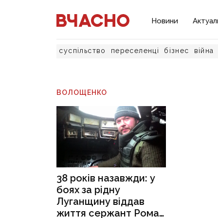
Новини
Актуал
суспільство
переселенці
бізнес
війна
ВОЛОЩЕНКО
38 років назавжди: у
боях за рідну
Луганщину віддав
життя сержант Роман