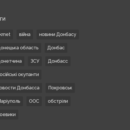
ЕГИ
krnet
війна
новини Донбасу
онецька область
Донбас
онетчина
ЗСУ
Донбасс
осійські окупанти
овости Донбасса
Покровськ
аріуполь
ООС
обстріли
оевики