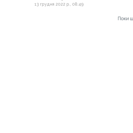
Волощенко
13 грудня 2022 р., 08:49
Поки щ