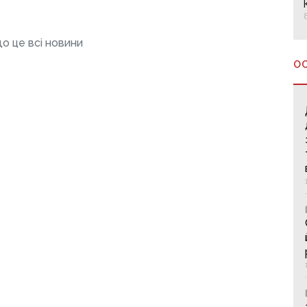
о це всі новини
О