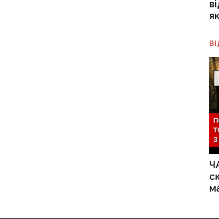
в
я
В
Ч
с
м