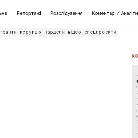
ьне
Репортажі
Розслідування
Коментарі / Аналіти
гранти
корупція
нардепи
відео
спецпроєкти
К