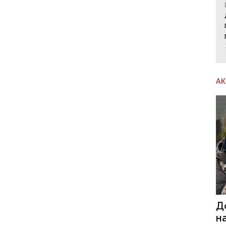
А
Д
н