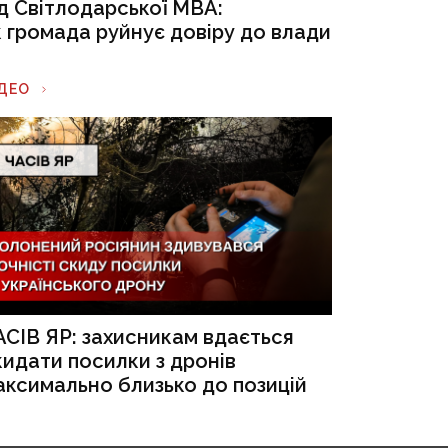
ід Світлодарської МВА:
к громада руйнує довіру до влади
ІДЕО
АСІВ ЯР: захисникам вдається
кидати посилки з дронів
аксимально близько до позицій