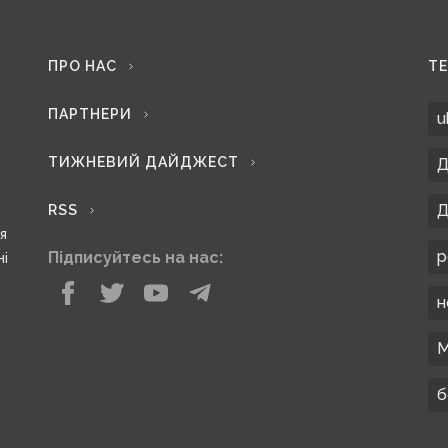
ПРО НАС
Т
ПАРТНЕРИ
u
ТИЖНЕВИЙ ДАЙДЖЕСТ
Д
Д
RSS
ся
р
Підписуйтесь на нас:
ні
н
М
б