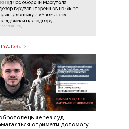
Під час оборони Маріуполя
дезертирував і перейшов на бік рф:
прикордоннику з «Азовсталі»
повідомили про підозру
7 серпня, 11:03
КТУАЛЬНЕ
оброволець через суд
амагається отримати допомогу