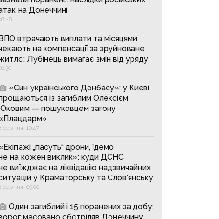
атак на Донеччині
08:28
ВПО втрачають виплати та місяцями
чекають на компенсації за зруйноване
житло: Лубінець вимагає змін від уряду
06:30
«Син українського Донбасу»: у Києві
прощаються із загиблим Олексієм
Юковим — пошуковцем загону
«Плацдарм»
8 серпня, 10:47
«Екіпажі „пасуть“ дрони, їдемо
не на кожен виклик»: куди ДСНС
не виїжджає на ліквідацію надзвичайних
ситуацій у Краматорську та Слов’янську
8 серпня, 09:00
Один загиблий і 15 поранених за добу:
ворог масовано обстріляв Донеччину