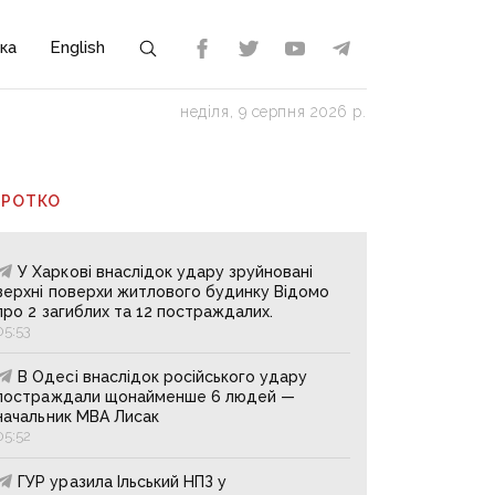
ка
English
неділя, 9 серпня 2026 р.
ОРОТКО
У Харкові внаслідок удару зруйновані
верхні поверхи житлового будинку Відомо
про 2 загиблих та 12 постраждалих.
05:53
В Одесі внаслідок російського удару
постраждали щонайменше 6 людей —
начальник МВА Лисак
05:52
ГУР уразила Ільський НПЗ у