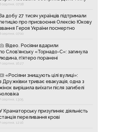
8 серпня, 07:08
За добу 27 тисяч українців підтримали
петицію про присвоєння Олексію Юкову
звання Героя України посмертно
8 серпня, 07:00
Відео. Росіяни вдарили
по Слов’янську «Торнадо-С»: загинула
людина, п’ятеро поранені
7 серпня, 16:27
«Росіяни знищують цілі вулиці»:
з Дружківки триває евакуація, одна з
жінок вирішила виїхати після загибелі
чоловіка
7 серпня, 13:05
У Краматорську призупиняє діяльність
станція переливання крові
7 серпня, 12:16