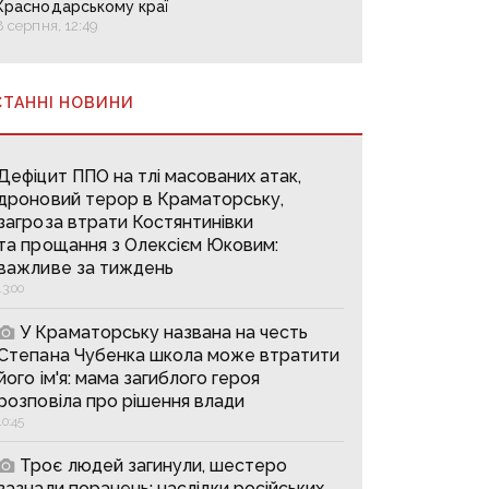
Краснодарському краї
8 серпня, 12:49
СТАННІ НОВИНИ
Дефіцит ППО на тлі масованих атак,
дроновий терор в Краматорську,
загроза втрати Костянтинівки
та прощання з Олексієм Юковим:
важливе за тиждень
13:00
У Краматорську названа на честь
Степана Чубенка школа може втратити
його ім'я: мама загиблого героя
розповіла про рішення влади
10:45
Троє людей загинули, шестеро
зазнали поранень: наслідки російських