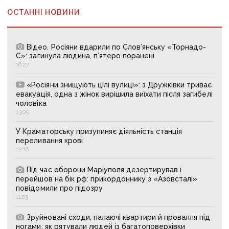
ОСТАННІ НОВИНИ
Відео. Росіяни вдарили по Слов’янську «Торнадо-
С»: загинула людина, п’ятеро поранені
16:27
«Росіяни знищують цілі вулиці»: з Дружківки триває
евакуація, одна з жінок вирішила виїхати після загибелі
чоловіка
13:05
У Краматорську призупиняє діяльність станція
переливання крові
12:16
Під час оборони Маріуполя дезертирував і
перейшов на бік рф: прикордоннику з «Азовсталі»
повідомили про підозру
11:03
Зруйновані сходи, палаючі квартири й провалля під
ногами: як рятували людей із багатоповерхівки