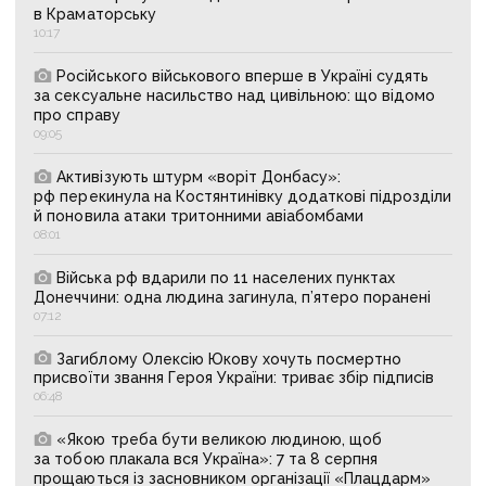
в Краматорську
10:17
Російського військового вперше в Україні судять
за сексуальне насильство над цивільною: що відомо
про справу
09:05
Активізують штурм «воріт Донбасу»:
рф перекинула на Костянтинівку додаткові підрозділи
й поновила атаки тритонними авіабомбами
08:01
Війська рф вдарили по 11 населених пунктах
Донеччини: одна людина загинула, п’ятеро поранені
07:12
Загиблому Олексію Юкову хочуть посмертно
присвоїти звання Героя України: триває збір підписів
06:48
«Якою треба бути великою людиною, щоб
за тобою плакала вся Україна»: 7 та 8 серпня
прощаються із засновником організації «Плацдарм»