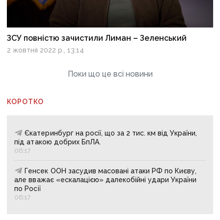
ЗСУ повністю зачистили Лиман – Зеленський
2 жовтня 2022 р., 13:14
Поки що це всі новини
КОРОТКО
Єкатеринбург на росії, що за 2 тис. км від України,
під атакою добрих БпЛА.
06:17
Генсек ООН засудив масовані атаки РФ по Києву,
але вважає «ескалацією» далекобійні удари України
по Росії
06:17