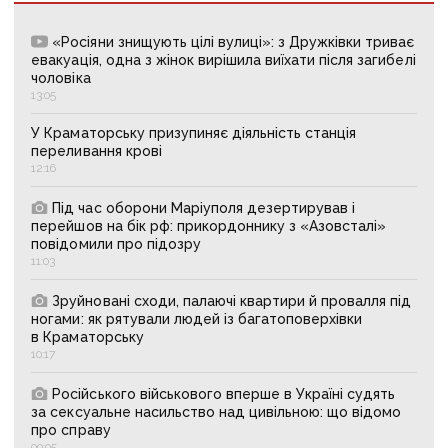
«Росіяни знищують цілі вулиці»: з Дружківки триває
евакуація, одна з жінок вирішила виїхати після загибелі
чоловіка
13:05
У Краматорську призупиняє діяльність станція
переливання крові
12:16
Під час оборони Маріуполя дезертирував і
перейшов на бік рф: прикордоннику з «Азовсталі»
повідомили про підозру
11:03
Зруйновані сходи, палаючі квартири й провалля під
ногами: як рятували людей із багатоповерхівки
в Краматорську
10:17
Російського військового вперше в Україні судять
за сексуальне насильство над цивільною: що відомо
про справу
09:05