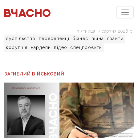
пʼятниця, 7 серпня 2026 р.
суспільство
переселенці
бізнес
війна
гранти
корупція
нардепи
відео
спецпроєкти
ЗАГИБЛИЙ ВІЙСЬКОВИЙ