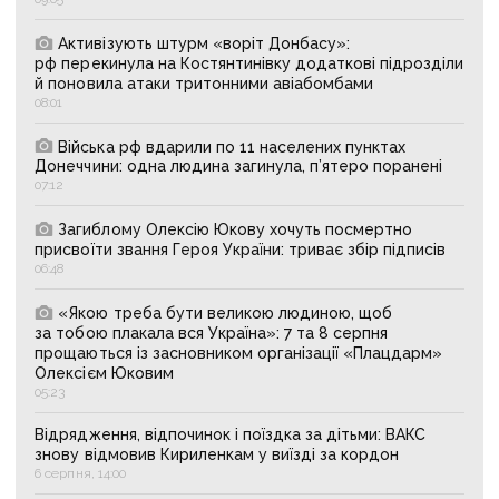
Активізують штурм «воріт Донбасу»:
рф перекинула на Костянтинівку додаткові підрозділи
й поновила атаки тритонними авіабомбами
08:01
Війська рф вдарили по 11 населених пунктах
Донеччини: одна людина загинула, п’ятеро поранені
07:12
Загиблому Олексію Юкову хочуть посмертно
присвоїти звання Героя України: триває збір підписів
06:48
«Якою треба бути великою людиною, щоб
за тобою плакала вся Україна»: 7 та 8 серпня
прощаються із засновником організації «Плацдарм»
Олексієм Юковим
05:23
Відрядження, відпочинок і поїздка за дітьми: ВАКС
знову відмовив Кириленкам у виїзді за кордон
6 серпня, 14:00