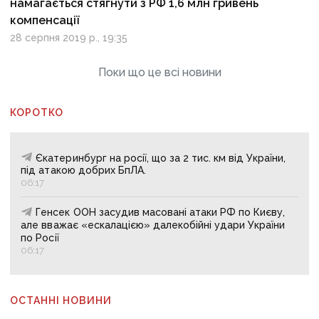
намагається стягнути з РФ 1,6 млн гривень
компенсації
28 серпня 2019 р., 19:35
Поки що це всі новини
КОРОТКО
Єкатеринбург на росії, що за 2 тис. км від України,
під атакою добрих БпЛА.
06:17
Генсек ООН засудив масовані атаки РФ по Києву,
але вважає «ескалацією» далекобійні удари України
по Росії
06:17
ОСТАННІ НОВИНИ