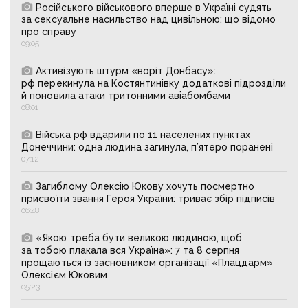
Російського військового вперше в Україні судять
за сексуальне насильство над цивільною: що відомо
про справу
09:05
Активізують штурм «воріт Донбасу»:
рф перекинула на Костянтинівку додаткові підрозділи
й поновила атаки тритонними авіабомбами
08:01
Війська рф вдарили по 11 населених пунктах
Донеччини: одна людина загинула, п’ятеро поранені
07:12
Загиблому Олексію Юкову хочуть посмертно
присвоїти звання Героя України: триває збір підписів
06:48
«Якою треба бути великою людиною, щоб
за тобою плакала вся Україна»: 7 та 8 серпня
прощаються із засновником організації «Плацдарм»
Олексієм Юковим
05:23