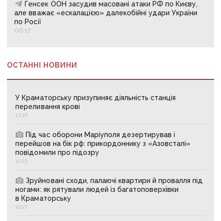
Генсек ООН засудив масовані атаки РФ по Києву,
але вважає «ескалацією» далекобійні удари України
по Росії
06:17
ОСТАННІ НОВИНИ
У Краматорську призупиняє діяльність станція
переливання крові
12:16
Під час оборони Маріуполя дезертирував і
перейшов на бік рф: прикордоннику з «Азовсталі»
повідомили про підозру
11:03
Зруйновані сходи, палаючі квартири й провалля під
ногами: як рятували людей із багатоповерхівки
в Краматорську
10:17