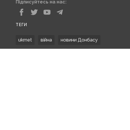
Підписуйтесь на нас:
ТЕГИ
ukrnet
війна
новини Донбасу
Донецька область
Донбас
Донетчина
ЗСУ
Донбасс
російські окупанти
новости Донбасса
Покровськ
Маріуполь
ООС
обстріли
боевики