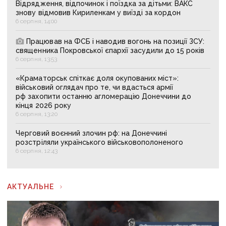
Відрядження, відпочинок і поїздка за дітьми: ВАКС
знову відмовив Кириленкам у виїзді за кордон
6 серпня, 14:00
Працював на ФСБ і наводив вогонь на позиції ЗСУ:
священника Покровської єпархії засудили до 15 років
6 серпня, 13:53
«Краматорськ спіткає доля окупованих міст»:
військовий оглядач про те, чи вдасться армії
рф захопити останню агломерацію Донеччини до
кінця 2026 року
6 серпня, 13:20
Черговий воєнний злочин рф: на Донеччині
розстріляли українського військовополоненого
6 серпня, 12:43
АКТУАЛЬНЕ