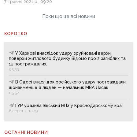
7 травня 2021 р., 09:20
Поки що це всі новини
КОРОТКО
У Харкові внаслідок удару зруйновані верхні
поверхи житлового будинку Відомо про 2 загиблих та
12 постраждалих.
05:53
В Одесі внаслідок російського удару постраждали
щонайменше 6 людей — начальник МВА Лисак
05:52
ГУР уразила Ільський НПЗ у Краснодарському краї
8 серпня, 12:49
ОСТАННІ НОВИНИ