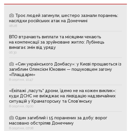
Троє людей загинули, шестеро зазнали поранень:
наслідки російських атак на Донеччині
08:28
ВПО втрачають виплати та місяцями чекають
на компенсації за зруйноване житло: Лубінець
вимагає змін від уряду
06:30
«Син українського Донбасу»: у Києві прощаються із
загиблим Олексієм Юковим — пошуковцем загону
«Плацдарм»
8 серпня, 10:47
«Екіпажі „пасуть“ дрони, їдемо не на кожен виклик»:
куди ДСНС не виїжджає на ліквідацію надзвичайних
ситуацій у Краматорську та Слов’янську
8 серпня, 09:00
Один загиблий і 15 поранених за добу: ворог
масовано обстріляв Донеччину
8 серпня, 07:08