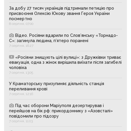
За добу 27 тисяч українців підтримали петицію про
присвоєння Олексію Юкову звання Героя України
посмертно
8 серпня, 07:00
Відео. Росіяни вдарили по Слов’янську «Торнадо-
С»: загинула людина, п’ятеро поранені
7 серпня, 16:27
«Росіяни знищують цілі вулиці»: з Дружківки триває
евакуація, одна з жінок вирішила виїхати після загибелі
чоловіка
7 серпня, 13:05
У Краматорську призупиняє діяльність станція
переливання крові
7 серпня, 12:16
Під час оборони Маріуполя дезертирував і
перейшов на бік рф: прикордоннику з «Азовсталі»
повідомили про підозру
7 серпня, 11:03