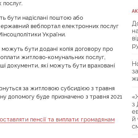
 послуг.
А
уть бути надіслані поштою або
Д
 державний вебпортал електронних послуг
н
Мінсоцполітики України.
в
р
і, можуть бути додані копія договору про
 оплати житлово-комунальних послуг,
Н
нші документи, які можуть бути враховані
з
ж
ернуться за житловою субсидією з травня
«
ну допомогу буде призначено з травня 2021
з
е
й
ставляти пенсії та виплати: громадянам
с