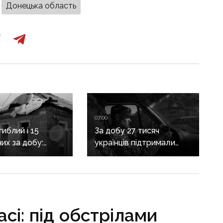
Донецька область
07:00
иблий і 15
За добу 27 тисяч
их за добу:
українців підтримали
асовано
петицію про присвоєння
яв Донеччину
Олексію Юкову звання
Героя України
посмертно
сі: під обстрілами