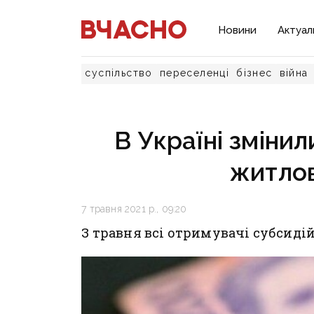
Новини
Актуал
суспільство
переселенці
бізнес
війна
В Україні зміни
житлов
7 травня 2021 р., 09:20
З травня всі отримувачі субсиді