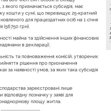
 з якого призначається субсидія, має
ку кошти у сумі, що перевищує 25‑кратний
новленого для працездатних осіб на 1 січня
 (56750 грн).
ності майна та здійснення інших фінансових
адянами в декларації.
ьність та повноваження комісій, утворених
ийняття рішення про призначення
х за наявності умов, за яких така субсидія
осподарства зареєстровані лише
 відповідну позначку у заяві для
понаднормову площу житла.