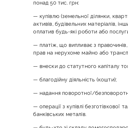
понад 50 тис. грн:
— купівлю (земельної ділянки, кварт
активів, будівельних матеріалів, і
оплатив будь-які роботи або послуги
— платіж, що випливає з правочинів
прав на нерухоме майно або трансп
— внески до статутного капіталу тов
— благодійну діяльність (кошти);
— надання поворотної/безповоротно
— операції з купівлі безготівкової т
банківських металів.
— будь-хто зі складу домогосподарст