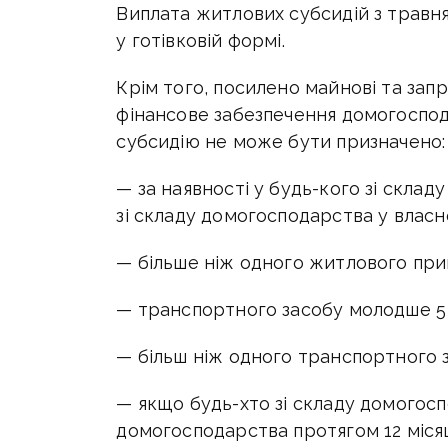
Виплата житлових субсидій з травн
у готівковій формі.
Крім того, посилено майнові та зап
фінансове забезпечення домогоспод
субсидію не може бути призначено:
— за наявності у будь-кого зі склад
зі складу домогосподарства у власно
— більше ніж одного житлового при
— транспортного засобу молодше 5 
— більш ніж одного транспортного з
— якщо будь-хто зі складу домогоспо
домогосподарства протягом 12 міся