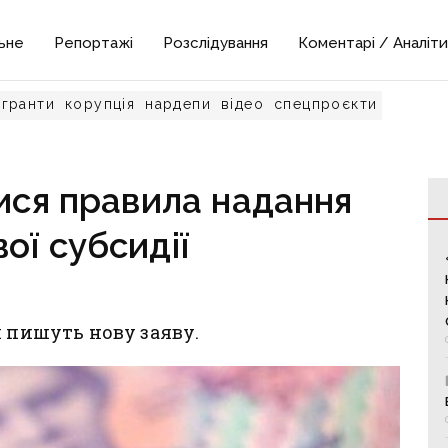
ьне
Репортажі
Розслідування
Коментарі / Аналіти
гранти
корупція
нардепи
відео
спецпроєкти
лися правила надання
ої субсидії
й пишуть нову заяву.