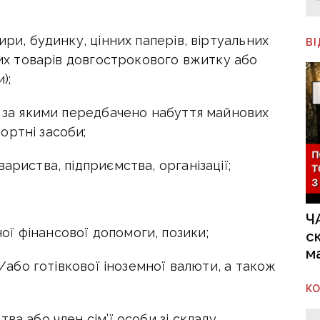
ири, будинку, цінних паперів, віртуальних
В
нших товарів довгострокового вжитку або
);
, за якими передбачено набуття майнових
ортні засоби;
ариства, підприємства, організації;
Ч
ї фінансової допомоги, позики;
с
м
а/або готівкової іноземної валюти, а також
К
ва або член сім’ї особи зі складу