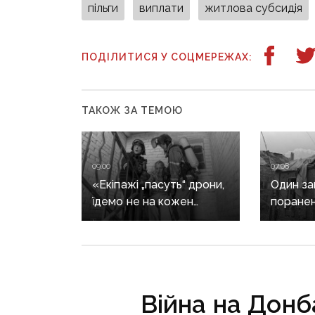
пільги
виплати
житлова субсидія
ПОДІЛИТИСЯ У СОЦМЕРЕЖАХ:
ТАКОЖ ЗА ТЕМОЮ
09:00
07:08
«Екіпажі „пасуть“ дрони,
Один заг
їдемо не на кожен
поранен
виклик»: куди ДСНС
ворог м
не виїжджає на
обстріл
ліквідацію надзвичайних
ситуацій
у Краматорську
Війна на Донба
та Слов’янську