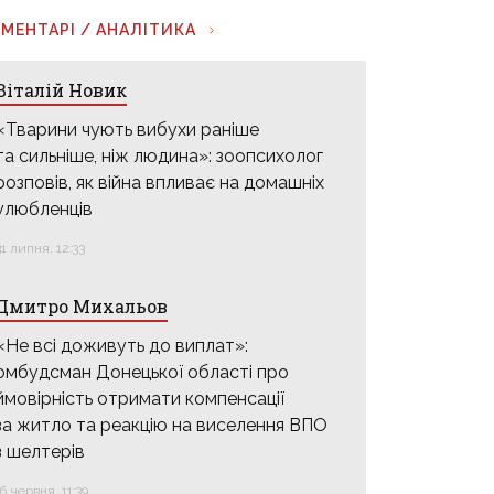
МЕНТАРІ / АНАЛІТИКА
Віталій Новик
«Тварини чують вибухи раніше
та сильніше, ніж людина»: зоопсихолог
розповів, як війна впливає на домашніх
улюбленців
31 липня, 12:33
Дмитро Михальов
«Не всі доживуть до виплат»:
омбудсман Донецької області про
ймовірність отримати компенсації
за житло та реакцію на виселення ВПО
з шелтерів
16 червня, 11:39