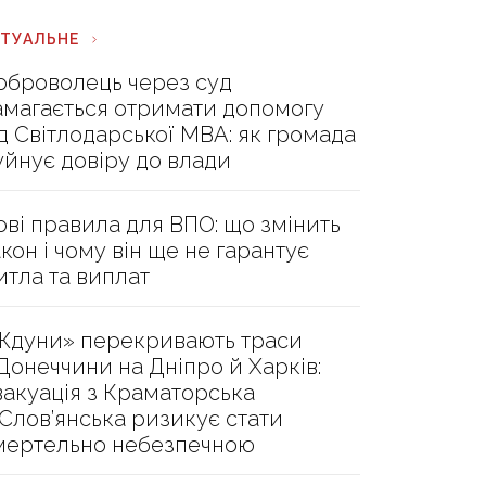
КТУАЛЬНЕ
оброволець через суд
амагається отримати допомогу
ід Світлодарської МВА: як громада
уйнує довіру до влади
ові правила для ВПО: що змінить
акон і чому він ще не гарантує
итла та виплат
Ждуни» перекривають траси
 Донеччини на Дніпро й Харків:
вакуація з Краматорська
 Слов’янська ризикує стати
мертельно небезпечною