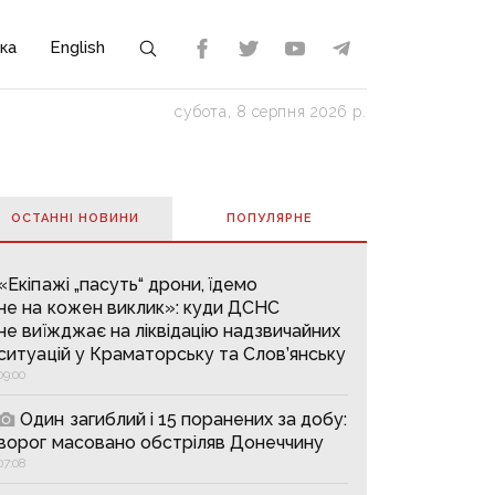
ка
English
субота, 8 серпня 2026 р.
ОСТАННІ НОВИНИ
ПОПУЛЯРНE
«Екіпажі „пасуть“ дрони, їдемо
не на кожен виклик»: куди ДСНС
не виїжджає на ліквідацію надзвичайних
ситуацій у Краматорську та Слов’янську
09:00
Один загиблий і 15 поранених за добу:
ворог масовано обстріляв Донеччину
07:08