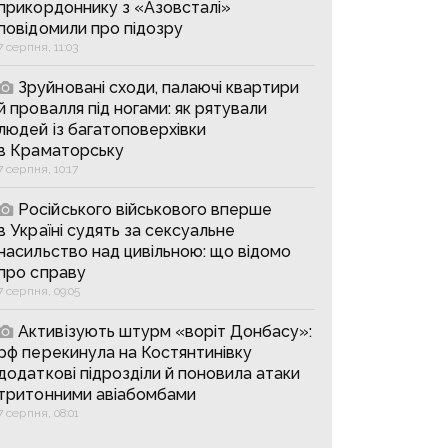
прикордоннику з «Азовсталі»
повідомили про підозру
7 серпня, 11:03
Зруйновані сходи, палаючі квартири
й провалля під ногами: як рятували
людей із багатоповерхівки
в Краматорську
7 серпня, 10:17
Російського військового вперше
в Україні судять за сексуальне
насильство над цивільною: що відомо
про справу
7 серпня, 09:05
Активізують штурм «воріт Донбасу»:
рф перекинула на Костянтинівку
додаткові підрозділи й поновила атаки
тритонними авіабомбами
7 серпня, 08:01