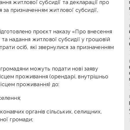
ання житлової субсидії та декларації про
ся за призначенням житлової субсидії,
підготовлено проєкт наказу «Про внесення
 та надання житлової субсидії у грошовій
трати осіб, які звернулися за призначенням
 громадяни можуть подати нові заяву
ісцем проживання (орендарі, внутрішньо
ісцем проживання) до:
селення;
онавчих органів сільських, селищних,
ьної громади;