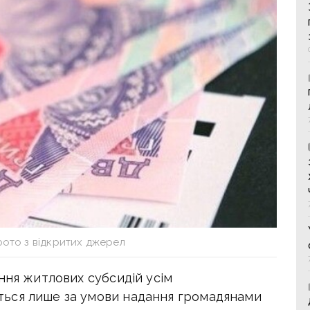
фото з відкритих джерел
ння житлових субсидій усім
ься лише за умови надання громадянами