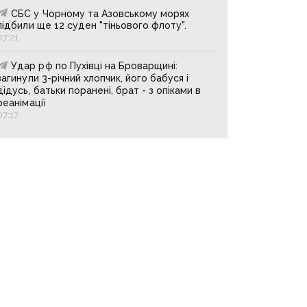
СБС у Чорному та Азовському морях
підбили ще 12 суден "тіньового флоту".
07:21
Удар рф по Пухівці на Броварщині:
загинули 3-річний хлопчик, його бабуся і
дідусь, батьки поранені, брат - з опіками в
реанімації
07:17