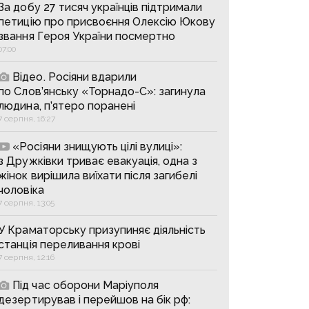
За добу 27 тисяч українців підтримали
петицію про присвоєння Олексію Юкову
звання Героя України посмертно
07:00
Відео. Росіяни вдарили
по Слов’янську «Торнадо-С»: загинула
людина, п’ятеро поранені
7 серпня, 16:27
«Росіяни знищують цілі вулиці»:
з Дружківки триває евакуація, одна з
жінок вирішила виїхати після загибелі
чоловіка
7 серпня, 13:05
У Краматорську призупиняє діяльність
станція переливання крові
7 серпня, 12:16
Під час оборони Маріуполя
дезертирував і перейшов на бік рф: