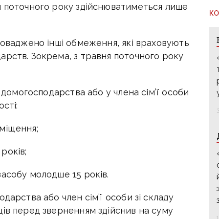
я поточного року здійснюватиметься лише
КО
роваджено інші обмеження, які враховують
арств. Зокрема, з травня поточного року
у домогосподарства або у члена сім’ї особи
сті:
міщення;
років;
асобу молодше 15 років.
дарства або член сім’ї особи зі складу
ців перед зверненням здійснив на суму