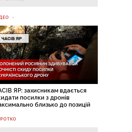
ІДЕО
АСІВ ЯР: захисникам вдається
кидати посилки з дронів
аксимально близько до позицій
ОРОТКО