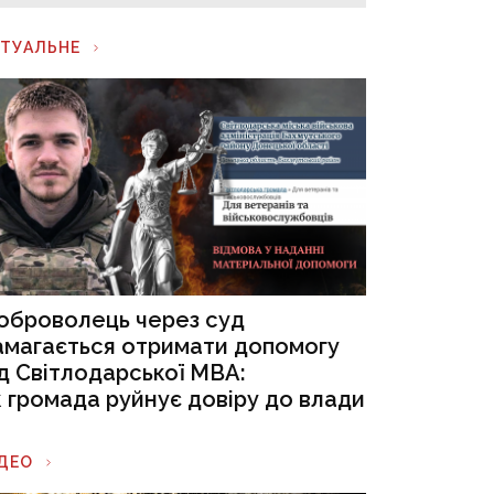
КТУАЛЬНЕ
оброволець через суд
амагається отримати допомогу
ід Світлодарської МВА:
к громада руйнує довіру до влади
ІДЕО