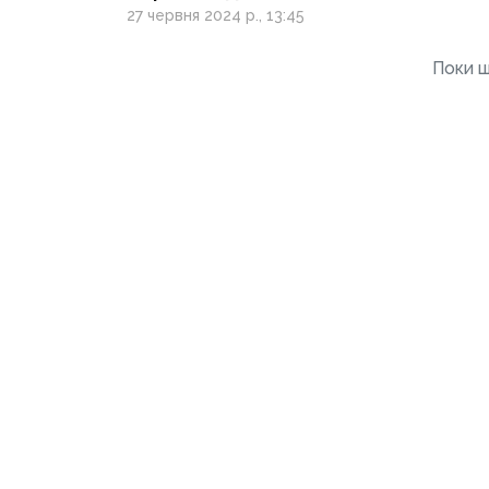
всупереч волі
27 червня 2024 р., 13:45
загиблого, виплати
спадкоємцям зниклих
Поки щ
безвісти