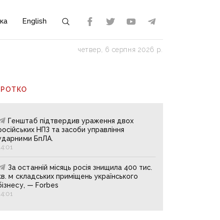
ка
English
четвер, 6 серпня 2026 р.
ОРОТКО
Генштаб підтвердив ураження двох
російських НПЗ та засоби управління
ударними БпЛА.
14:01
За останній місяць росія знищила 400 тис.
кв. м складських приміщень українського
бізнесу, — Forbes
14:01