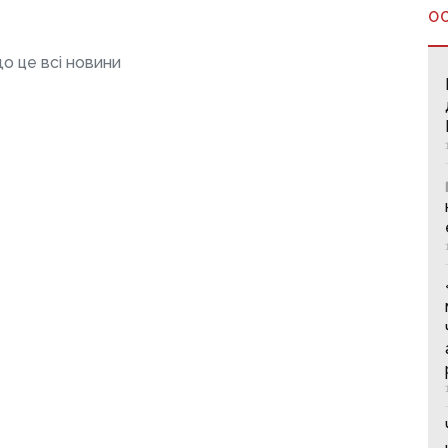
О
о це всі новини