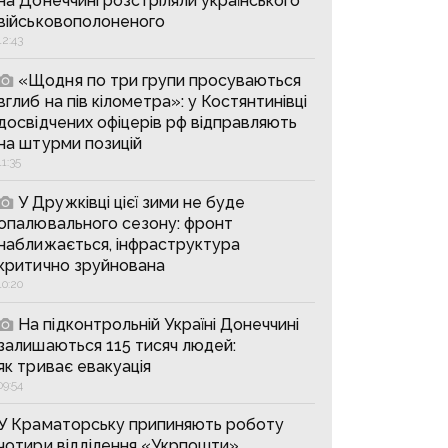
на Донеччині розстріляли українського
військовополоненого
12:43
«Щодня по три групи просуваються
вглиб на пів кілометра»: у Костянтинівці
досвідчених офіцерів рф відправляють
на штурми позицій
11:35
У Дружківці цієї зими не буде
опалювального сезону: фронт
наближається, інфраструктура
критично зруйнована
10:20
На підконтрольній Україні Донеччині
залишаються 115 тисяч людей:
як триває евакуація
09:54
У Краматорську припиняють роботу
чотири відділення «Укрпошти»