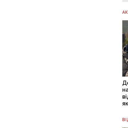
А
Д
н
в
я
В