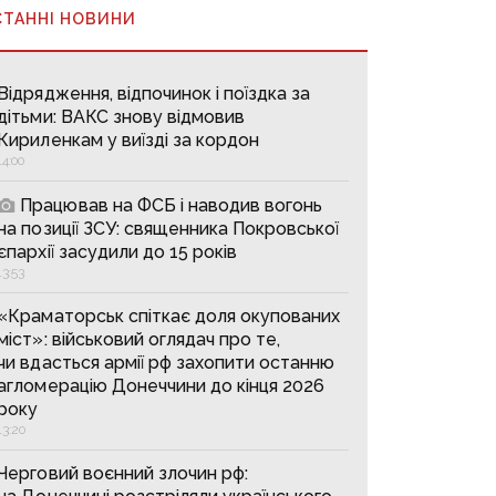
СТАННІ НОВИНИ
Відрядження, відпочинок і поїздка за
дітьми: ВАКС знову відмовив
Кириленкам у виїзді за кордон
14:00
Працював на ФСБ і наводив вогонь
на позиції ЗСУ: священника Покровської
єпархії засудили до 15 років
13:53
«Краматорськ спіткає доля окупованих
міст»: військовий оглядач про те,
чи вдасться армії рф захопити останню
агломерацію Донеччини до кінця 2026
року
13:20
Черговий воєнний злочин рф: