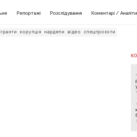
ьне
Репортажі
Розслідування
Коментарі / Аналіти
гранти
корупція
нардепи
відео
спецпроєкти
К