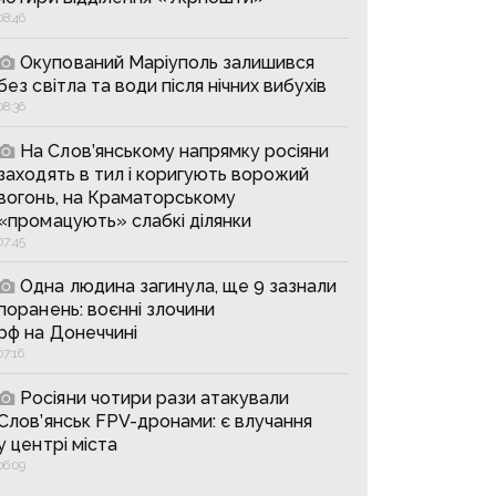
08:46
Окупований Маріуполь залишився
без світла та води після нічних вибухів
08:36
На Слов’янському напрямку росіяни
заходять в тил і коригують ворожий
вогонь, на Краматорському
«промацують» слабкі ділянки
07:45
Одна людина загинула, ще 9 зазнали
поранень: воєнні злочини
рф на Донеччині
07:16
Росіяни чотири рази атакували
Слов’янськ FPV-дронами: є влучання
у центрі міста
06:09