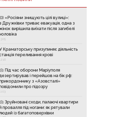
«Росіяни знищують цілі вулиці»:
з Дружківки триває евакуація, одна з
жінок вирішила виїхати після загибелі
чоловіка
13:05
У Краматорську призупиняє діяльність
станція переливання крові
12:16
Під час оборони Маріуполя
дезертирував і перейшов на бік рф:
прикордоннику з «Азовсталі»
повідомили про підозру
11:03
Зруйновані сходи, палаючі квартири
й провалля під ногами: як рятували
людей із багатоповерхівки