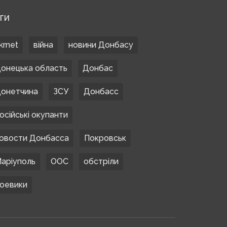
ЕГИ
krnet
війна
новини Донбасу
онецька область
Донбас
онетчина
ЗСУ
Донбасс
осійські окупанти
овости Донбасса
Покровськ
аріуполь
ООС
обстріли
оевики