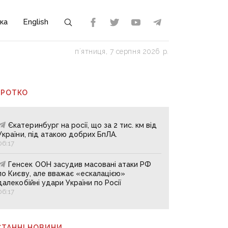
ка
English
пʼятниця, 7 серпня 2026 р.
ОРОТКО
Єкатеринбург на росії, що за 2 тис. км від
України, під атакою добрих БпЛА.
06:17
Генсек ООН засудив масовані атаки РФ
по Києву, але вважає «ескалацією»
далекобійні удари України по Росії
06:17
СТАННІ НОВИНИ