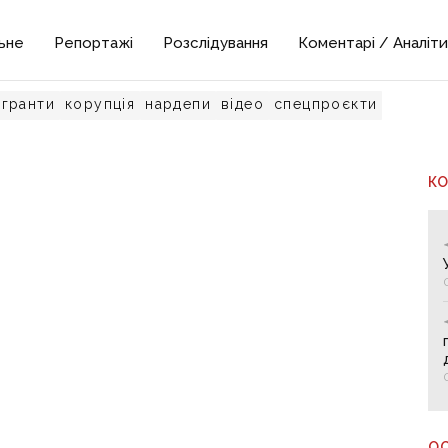
ьне
Репортажі
Розслідування
Коментарі / Аналіти
гранти
корупція
нардепи
відео
спецпроєкти
К
О