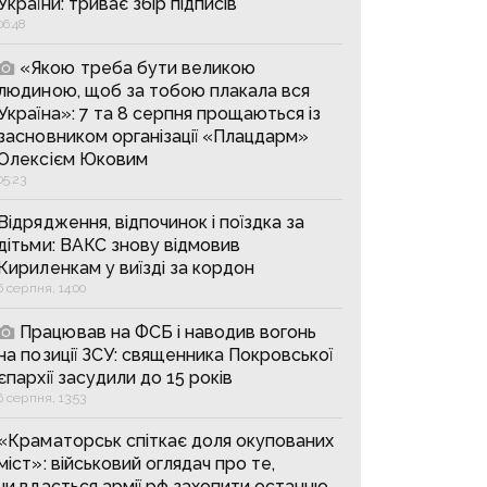
України: триває збір підписів
06:48
«Якою треба бути великою
людиною, щоб за тобою плакала вся
Україна»: 7 та 8 серпня прощаються із
засновником організації «Плацдарм»
Олексієм Юковим
05:23
Відрядження, відпочинок і поїздка за
дітьми: ВАКС знову відмовив
Кириленкам у виїзді за кордон
6 серпня, 14:00
Працював на ФСБ і наводив вогонь
на позиції ЗСУ: священника Покровської
єпархії засудили до 15 років
6 серпня, 13:53
«Краматорськ спіткає доля окупованих
міст»: військовий оглядач про те,
чи вдасться армії рф захопити останню