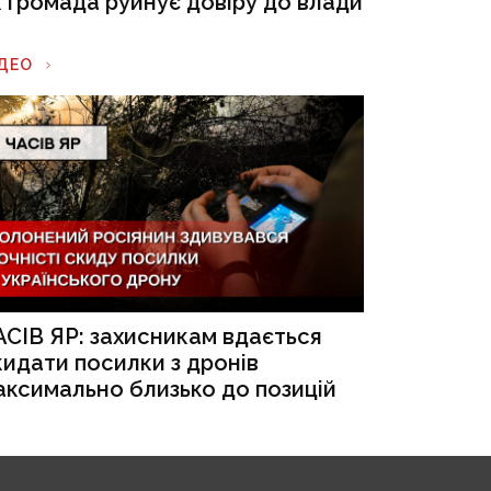
к громада руйнує довіру до влади
ІДЕО
АСІВ ЯР: захисникам вдається
кидати посилки з дронів
аксимально близько до позицій