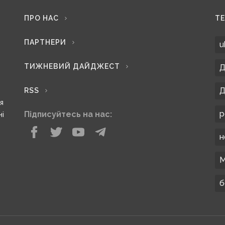
ПРО НАС
Т
ПАРТНЕРИ
u
ТИЖНЕВИЙ ДАЙДЖЕСТ
Д
Д
RSS
ся
р
Підписуйтесь на нас:
ні
н
М
б