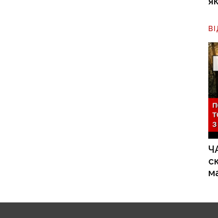
я
В
Ч
с
м