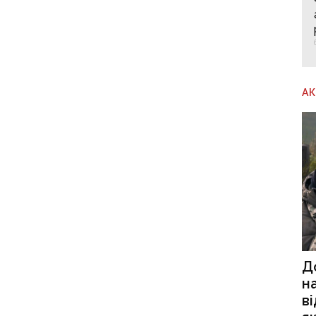
А
Д
н
в