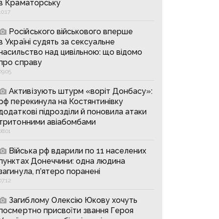
в Краматорську
10:17
Російського військового вперше
в Україні судять за сексуальне
насильство над цивільною: що відомо
про справу
09:05
Активізують штурм «воріт Донбасу»:
рф перекинула на Костянтинівку
додаткові підрозділи й поновила атаки
тритонними авіабомбами
08:01
Війська рф вдарили по 11 населених
пунктах Донеччини: одна людина
загинула, п’ятеро поранені
07:12
Загиблому Олексію Юкову хочуть
посмертно присвоїти звання Героя