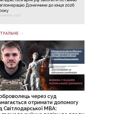
агломерацію Донеччини до кінця 2026
року
6 серпня, 13:20
КТУАЛЬНЕ
оброволець через суд
амагається отримати допомогу
ід Світлодарської МВА: