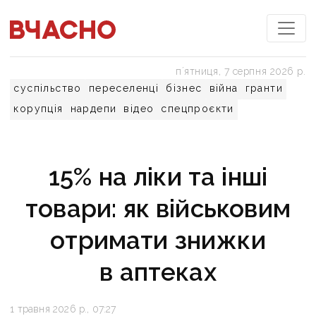
пʼятниця, 7 серпня 2026 р.
суспільство
переселенці
бізнес
війна
гранти
корупція
нардепи
відео
спецпроєкти
15% на ліки та інші
товари: як військовим
отримати знижки
в аптеках
1 травня 2026 р., 07:27