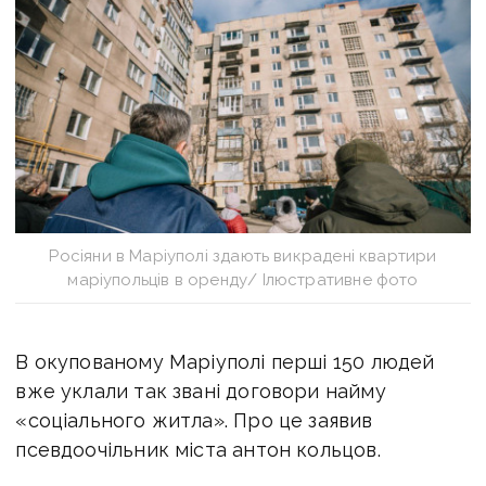
Росіяни в Маріуполі здають викрадені квартири
маріупольців в оренду/ Ілюстративне фото
В окупованому Маріуполі перші
150 людей
вже уклали так звані договори найму
«соціального житла». Про це заявив
псевдоочільник міста антон кольцов.