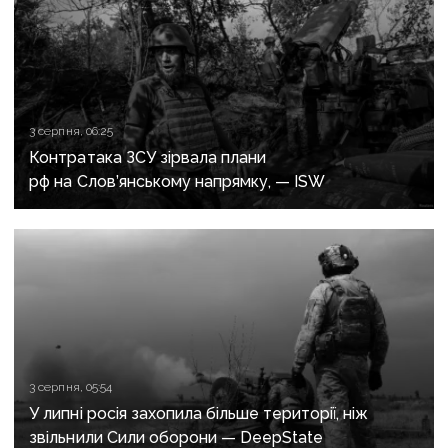
3 серпня, 06:25
Контратака ЗСУ зірвала плани
рф на Слов’янському напрямку, — ISW
3 серпня, 05:54
У липні росія захопила більше території, ніж
звільнили Сили оборони — DeepState