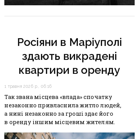
Росіяни в Маріуполі
здають викрадені
квартири в оренду
1 травня 2026 р., 06:16
Так звана місцева «влада» спочатку
незаконно привласнила житло людей,
а нині незаконно за гроші здає його
в оренду іншим місцевим жителям.