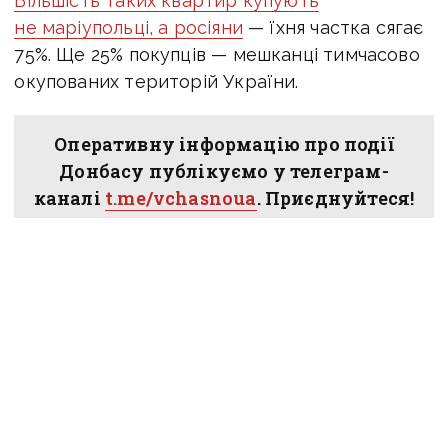
Більшість таких квартир купують
не маріупольці, а росіяни
— їхня частка сягає
75%. Ще 25% покупців — мешканці тимчасово
окупованих територій України.
Оперативну інформацію про події
Донбасу публікуємо у телеграм-
каналі
t.me/vchasnoua
. Приєднуйтеся!
війна
Донецька область
Маріуполь
житло
оренда квартир
російські окупанти
ПОДІЛИТИСЯ У СОЦМЕРЕЖАХ: