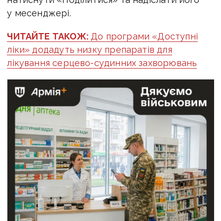
у месенджері.
ЧИТАЙТЕ ТАКОЖ:
До програми «Доступні
ліки» додадуть низку препаратів для
лікування серцево-судинних захворювань