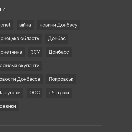
ЕГИ
krnet
війна
новини Донбасу
онецька область
Донбас
онетчина
ЗСУ
Донбасс
осійські окупанти
овости Донбасса
Покровськ
аріуполь
ООС
обстріли
оевики