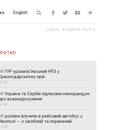
ка
English
субота, 8 серпня 2026 р.
ОРОТКО
ГУР уразила Ільський НПЗ у
Краснодарському краї
12:49
Україна та Сербія підписали меморандум
про взаєморозуміння
12:48
росіяни влучили в рейсовий автобус у
Нікополі — є загиблий та поранений
12:48