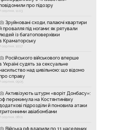
повідомили про підозру
7 серпня, 11:03
Зруйновані сходи, палаючі квартири
й провалля під ногами: як рятували
людей із багатоповерхівки
в Краматорську
7 серпня, 10:17
Російського військового вперше
в Україні судять за сексуальне
насильство над цивільною: що відомо
про справу
7 серпня, 09:05
Активізують штурм «воріт Донбасу»:
рф перекинула на Костянтинівку
додаткові підрозділи й поновила атаки
тритонними авіабомбами
7 серпня, 08:01
Війська рф вдарили по 11 населених