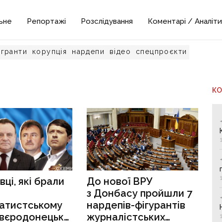
ьне
Репортажі
Розслідування
Коментарі / Аналіти
гранти
корупція
нардепи
відео
спецпроєкти
К
ці, які брали
До нової ВРУ
з Донбасу пройшли 7
ратистському
нардепів-фігурантів
Сєвєродонецька,
журналістських