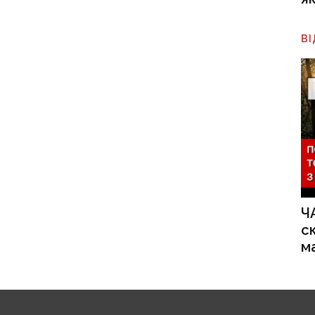
В
Ч
с
м