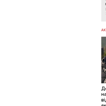
А
Д
н
в
я