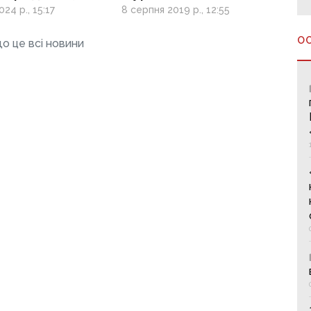
рацюють
антикорупційних
24 р., 15:17
8 серпня 2019 р., 12:55
вних органах
розслідувань
О
о це всі новини