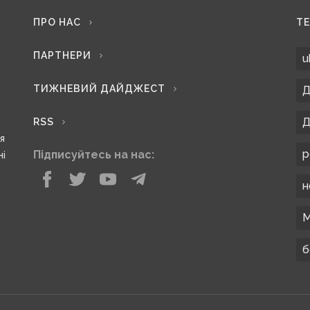
ПРО НАС
Т
ПАРТНЕРИ
u
ТИЖНЕВИЙ ДАЙДЖЕСТ
Д
Д
RSS
ся
р
Підписуйтесь на нас:
ні
н
М
б