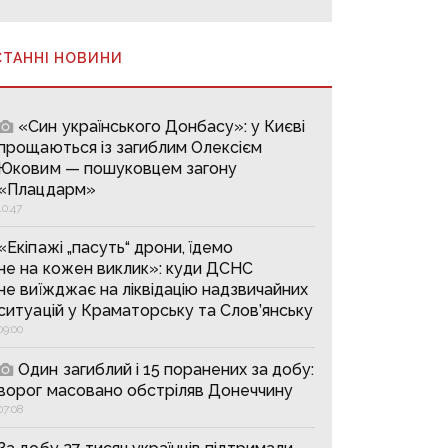
СТАННІ НОВИНИ
«Син українського Донбасу»: у Києві
прощаються із загиблим Олексієм
Юковим — пошуковцем загону
«Плацдарм»
10:47
«Екіпажі „пасуть“ дрони, їдемо
не на кожен виклик»: куди ДСНС
не виїжджає на ліквідацію надзвичайних
ситуацій у Краматорську та Слов’янську
09:00
Один загиблий і 15 поранених за добу:
ворог масовано обстріляв Донеччину
07:08