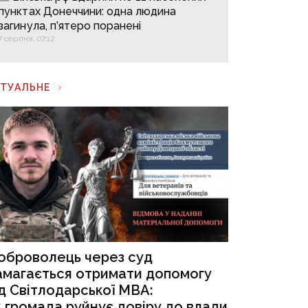
пунктах Донеччини: одна людина
загинула, п’ятеро поранені
7 серпня, 07:12
КТУАЛЬНЕ
оброволець через суд
амагається отримати допомогу
ід Світлодарської МВА:
к громада руйнує довіру до влади