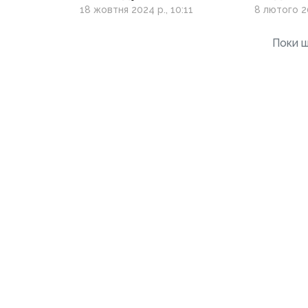
призначило службову
нині п
18 жовтня 2024 р., 10:11
8 лютого 20
перевірку щодо
у держа
зв’язків комбата ТрО
Поки щ
Салаватова з «ДНР»