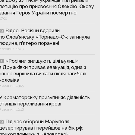
За добу 27 тисяч українців підтримали
петицію про присвоєння Олексію Юкову
звання Героя України посмертно
07:00
Відео. Росіяни вдарили
по Слов’янську «Торнадо-С»: загинула
людина, п’ятеро поранені
7 серпня, 16:27
«Росіяни знищують цілі вулиці»:
з Дружківки триває евакуація, одна з
жінок вирішила виїхати після загибелі
чоловіка
7 серпня, 13:05
У Краматорську призупиняє діяльність
станція переливання крові
7 серпня, 12:16
Під час оборони Маріуполя
дезертирував і перейшов на бік рф:
прикордоннику з «Азовсталі»