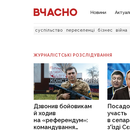
Новини
Актуал
суспільство
переселенці
бізнес
війна
ЖУРНАЛІСТСЬКІ РОЗСЛІДУВАННЯ
Дзвонив бойовикам
Посадов
й ходив
участь
на «референдум»:
в сепа
командування
з'їзді 